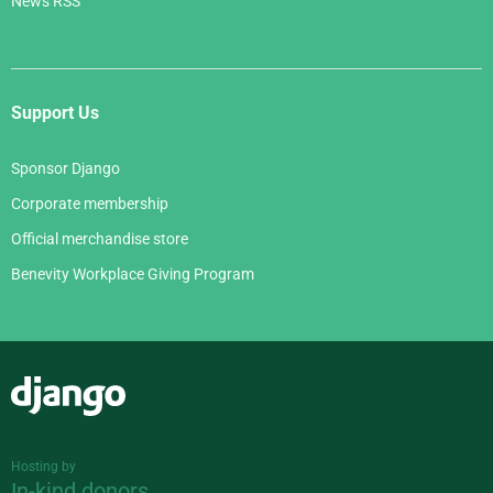
News RSS
Support Us
Sponsor Django
Corporate membership
Official merchandise store
Benevity Workplace Giving Program
Django
Hosting by
In-kind donors