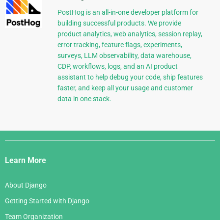
PostHog is an all-in-one developer platform for
building successful products. We provide
product analytics, web analytics, session replay,
error tracking, feature flags, experiments,
surveys, LLM observability, data warehouse,
CDP, workflows, logs, and an AI product
assistant to help debug your code, ship features
faster, and keep all your usage and customer
data in one stack.
Django
Links
Learn More
About Django
Getting Started with Django
Team Organization