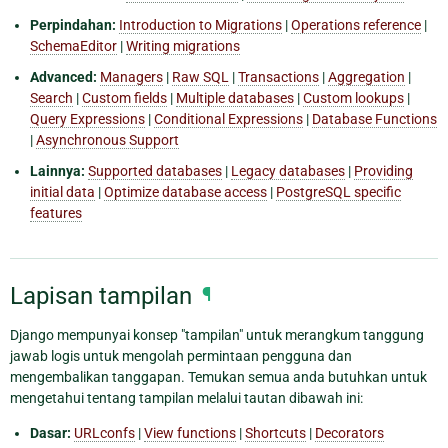
Perpindahan:
Introduction to Migrations
|
Operations reference
|
SchemaEditor
|
Writing migrations
Advanced:
Managers
|
Raw SQL
|
Transactions
|
Aggregation
|
Search
|
Custom fields
|
Multiple databases
|
Custom lookups
|
Query Expressions
|
Conditional Expressions
|
Database Functions
|
Asynchronous Support
Lainnya:
Supported databases
|
Legacy databases
|
Providing
initial data
|
Optimize database access
|
PostgreSQL specific
features
Lapisan tampilan
¶
Django mempunyai konsep "tampilan" untuk merangkum tanggung
jawab logis untuk mengolah permintaan pengguna dan
mengembalikan tanggapan. Temukan semua anda butuhkan untuk
mengetahui tentang tampilan melalui tautan dibawah ini:
Dasar:
URLconfs
|
View functions
|
Shortcuts
|
Decorators