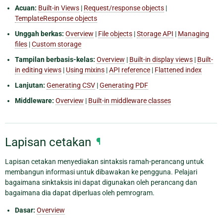
Acuan:
Built-in Views
|
Request/response objects
|
TemplateResponse objects
Unggah berkas:
Overview
|
File objects
|
Storage API
|
Managing
files
|
Custom storage
Tampilan berbasis-kelas:
Overview
|
Built-in display views
|
Built-
in editing views
|
Using mixins
|
API reference
|
Flattened index
Lanjutan:
Generating CSV
|
Generating PDF
Middleware:
Overview
|
Built-in middleware classes
Lapisan cetakan
¶
Lapisan cetakan menyediakan sintaksis ramah-perancang untuk
membangun informasi untuk dibawakan ke pengguna. Pelajari
bagaimana sinktaksis ini dapat digunakan oleh perancang dan
bagaimana dia dapat diperluas oleh pemrogram.
Dasar:
Overview