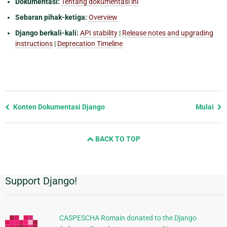
Dokumentasi:
Tentang dokumentasi ini
Sebaran pihak-ketiga:
Overview
Django berkali-kali:
API stability
|
Release notes and upgrading
instructions
|
Deprecation Timeline
Previous
Konten Dokumentasi Django
Mulai
page
and
BACK TO TOP
next
page
Support Django!
Informasi
Tambahan
CASPESCHA Romain donated to the Django