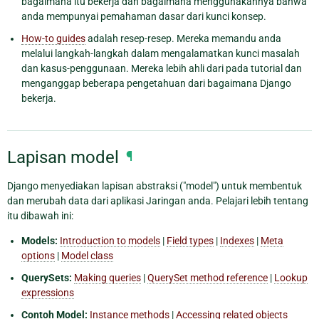
bagaimana itu bekerja dan bagaimana menggunakannya bahwa
anda mempunyai pemahaman dasar dari kunci konsep.
How-to guides
adalah resep-resep. Mereka memandu anda
melalui langkah-langkah dalam mengalamatkan kunci masalah
dan kasus-penggunaan. Mereka lebih ahli dari pada tutorial dan
menganggap beberapa pengetahuan dari bagaimana Django
bekerja.
Lapisan model
¶
Django menyediakan lapisan abstraksi ("model") untuk membentuk
dan merubah data dari aplikasi Jaringan anda. Pelajari lebih tentang
itu dibawah ini:
Models:
Introduction to models
|
Field types
|
Indexes
|
Meta
options
|
Model class
QuerySets:
Making queries
|
QuerySet method reference
|
Lookup
expressions
Contoh Model:
Instance methods
|
Accessing related objects