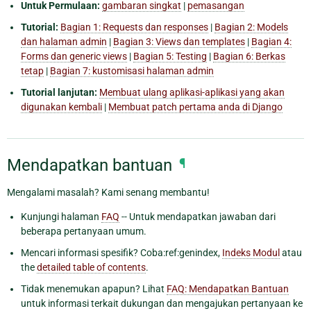
Untuk Permulaan:
gambaran singkat
|
pemasangan
Tutorial:
Bagian 1: Requests dan responses
|
Bagian 2: Models
dan halaman admin
|
Bagian 3: Views dan templates
|
Bagian 4:
Forms dan generic views
|
Bagian 5: Testing
|
Bagian 6: Berkas
tetap
|
Bagian 7: kustomisasi halaman admin
Tutorial lanjutan:
Membuat ulang aplikasi-aplikasi yang akan
digunakan kembali
|
Membuat patch pertama anda di Django
Mendapatkan bantuan
¶
Mengalami masalah? Kami senang membantu!
Kunjungi halaman
FAQ
-- Untuk mendapatkan jawaban dari
beberapa pertanyaan umum.
Mencari informasi spesifik? Coba:ref:genindex,
Indeks Modul
atau
the
detailed table of contents
.
Tidak menemukan apapun? Lihat
FAQ: Mendapatkan Bantuan
untuk informasi terkait dukungan dan mengajukan pertanyaan ke