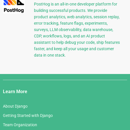
PostHog is an all-in-one developer platform for
building successful products. We provide
product analytics, web analytics, session replay,
error tracking, feature flags, experiments,
surveys, LLM observability, data warehouse,
CDP, workflows, logs, and an AI product
assistant to help debug your code, ship features
faster, and keep all your usage and customer
data in one stack.
Django
Links
Learn More
About Django
Getting Started with Django
Team Organization