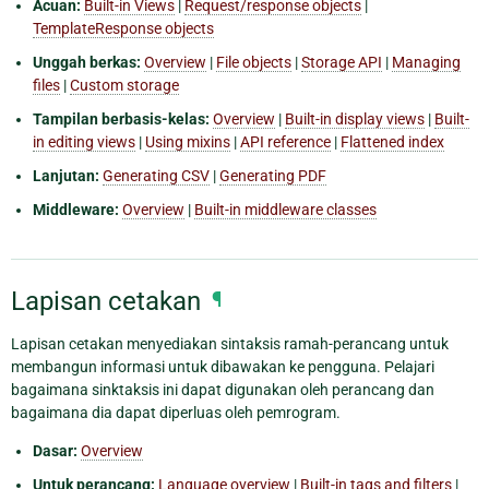
Acuan:
Built-in Views
|
Request/response objects
|
TemplateResponse objects
Unggah berkas:
Overview
|
File objects
|
Storage API
|
Managing
files
|
Custom storage
Tampilan berbasis-kelas:
Overview
|
Built-in display views
|
Built-
in editing views
|
Using mixins
|
API reference
|
Flattened index
Lanjutan:
Generating CSV
|
Generating PDF
Middleware:
Overview
|
Built-in middleware classes
Lapisan cetakan
¶
Lapisan cetakan menyediakan sintaksis ramah-perancang untuk
membangun informasi untuk dibawakan ke pengguna. Pelajari
bagaimana sinktaksis ini dapat digunakan oleh perancang dan
bagaimana dia dapat diperluas oleh pemrogram.
Dasar:
Overview
Untuk perancang:
Language overview
|
Built-in tags and filters
|