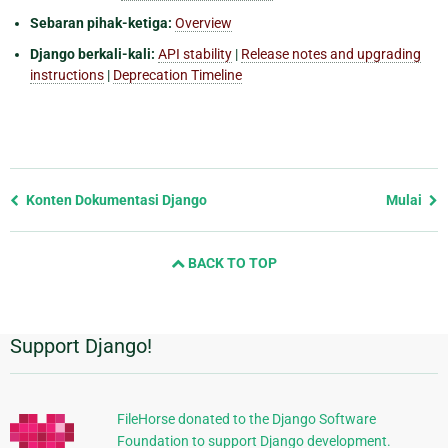
Sebaran pihak-ketiga:
Overview
Django berkali-kali:
API stability
|
Release notes and upgrading
instructions
|
Deprecation Timeline
Previous
Konten Dokumentasi Django
Mulai
page
and
BACK TO TOP
next
page
Support Django!
Informasi
Tambahan
FileHorse donated to the Django Software
Foundation to support Django development.