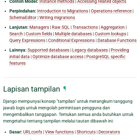
Contoh Model:
Instance methods
|
Accessing related objects
Perpindahan:
Introduction to Migrations
|
Operations reference
|
SchemaEditor
|
Writing migrations
Lanjutan:
Managers
|
Raw SQL
|
Transactions
|
Aggregation
|
Search
|
Custom fields
|
Multiple databases
|
Custom lookups
|
Query Expressions
|
Conditional Expressions
|
Database Functions
Lainnya:
Supported databases
|
Legacy databases
|
Providing
initial data
|
Optimize database access
|
PostgreSQL specific
features
Lapisan tampilan
¶
Django mempunyai konsep "tampilan" untuk merangkum tanggung
jawab logis untuk mengolah permintaan pengguna dan
mengembalikan tanggapan. Temukan semua anda butuhkan untuk
mengetahui tentang tampilan melalui tautan dibawah ini:
Dasar:
URLconfs
|
View functions
|
Shortcuts
|
Decorators