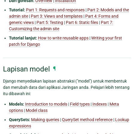
Dari goresan:
Overview
|
Installation
Tutorial:
Part 1: Requests and responses
|
Part 2: Models and the
admin site
|
Part 3: Views and templates
|
Part 4: Forms and
generic views
|
Part 5: Testing
|
Part 6: Static files
|
Part 7:
Customizing the admin site
Tutorial lanjut:
How to write reusable apps
|
Writing your first
patch for Django
Lapisan model
¶
Django menyediakan lapisan abstraksi ("model") untuk membentuk
dan merubah data dari aplikasi Jaringan anda. Pelajari lebih tentang
itu dibawah ini:
Models:
Introduction to models
|
Field types
|
Indexes
|
Meta
options
|
Model class
QuerySets:
Making queries
|
QuerySet method reference
|
Lookup
expressions