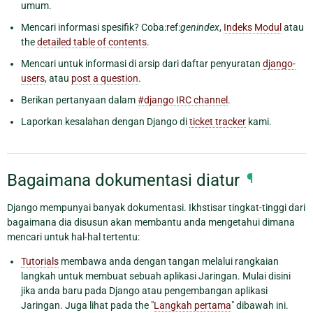
umum.
Mencari informasi spesifik? Coba:ref:
genindex
,
Indeks Modul
atau
the
detailed table of contents
.
Mencari untuk informasi di arsip dari daftar penyuratan
django-
users
, atau
post a question
.
Berikan pertanyaan dalam
#django IRC channel
.
Laporkan kesalahan dengan Django di
ticket tracker
kami.
Bagaimana dokumentasi diatur
¶
Django mempunyai banyak dokumentasi. Ikhstisar tingkat-tinggi dari
bagaimana dia disusun akan membantu anda mengetahui dimana
mencari untuk hal-hal tertentu:
Tutorials
membawa anda dengan tangan melalui rangkaian
langkah untuk membuat sebuah aplikasi Jaringan. Mulai disini
jika anda baru pada Django atau pengembangan aplikasi
Jaringan. Juga lihat pada the "
Langkah pertama
" dibawah ini.