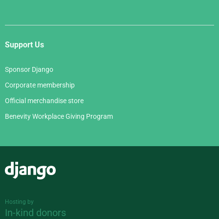
Support Us
Sponsor Django
Corporate membership
Official merchandise store
Benevity Workplace Giving Program
Django
Hosting by
In-kind donors