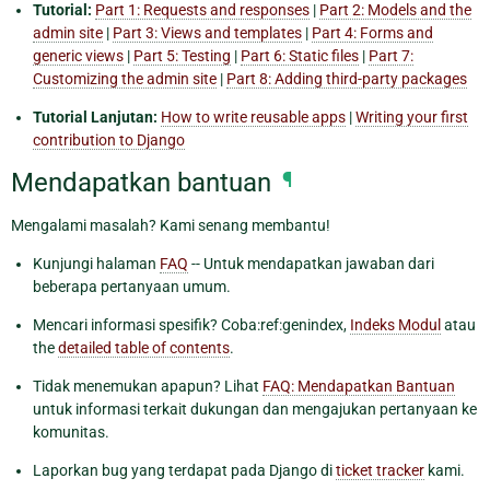
Tutorial:
Part 1: Requests and responses
|
Part 2: Models and the
admin site
|
Part 3: Views and templates
|
Part 4: Forms and
generic views
|
Part 5: Testing
|
Part 6: Static files
|
Part 7:
Customizing the admin site
|
Part 8: Adding third-party packages
Tutorial Lanjutan:
How to write reusable apps
|
Writing your first
contribution to Django
Mendapatkan bantuan
¶
Mengalami masalah? Kami senang membantu!
Kunjungi halaman
FAQ
-- Untuk mendapatkan jawaban dari
beberapa pertanyaan umum.
Mencari informasi spesifik? Coba:ref:genindex,
Indeks Modul
atau
the
detailed table of contents
.
Tidak menemukan apapun? Lihat
FAQ: Mendapatkan Bantuan
untuk informasi terkait dukungan dan mengajukan pertanyaan ke
komunitas.
Laporkan bug yang terdapat pada Django di
ticket tracker
kami.