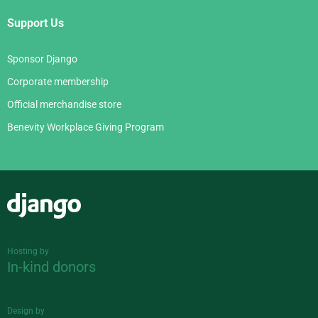
Support Us
Sponsor Django
Corporate membership
Official merchandise store
Benevity Workplace Giving Program
Django
Hosting by
In-kind donors
Design by