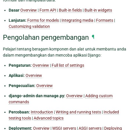
formulir dan manipulasi data.
Dasar
Overview
|
Form API
|
Built-in fields
|
Built-in widgets
Lanjutan:
Forms for models
|
Integrating media
|
Formsets
|
Customizing validation
Pengolahan pengembangan
¶
Pelajari tentang beragam komponen dan alat untuk membantu anda
dalam mengembangkan dan mencoba aplikasi Django:
Pengaturan:
Overview
|
Full list of settings
Aplikasi:
Overview
Pengecualian:
Overview
django-admin dan manage.py:
Overview
|
Adding custom
commands
Percobaan:
Introduction
|
Writing and running tests
|
Included
testing tools
|
Advanced topics
Deployment:
Overview
|
WSGI servers
|
ASGI servers
|
Deploying