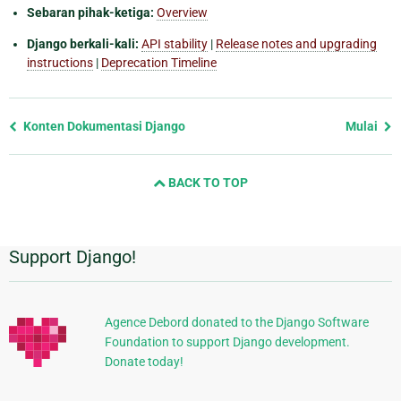
Sebaran pihak-ketiga:
Overview
Django berkali-kali:
API stability
|
Release notes and upgrading
instructions
|
Deprecation Timeline
Previous
Konten Dokumentasi Django
Mulai
page
and
BACK TO TOP
next
page
Support Django!
Informasi
Tambahan
Agence Debord donated to the Django Software
Foundation to support Django development.
Donate today!