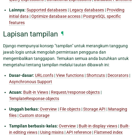
Lainnya:
Supported databases
|
Legacy databases
|
Providing
initial data
|
Optimize database access
|
PostgreSQL specific
features
Lapisan tampilan
¶
Django mempunyai konsep "tampilan" untuk merangkum tanggung
jawab logis untuk mengolah permintaan pengguna dan
mengembalikan tanggapan. Temukan semua anda butuhkan untuk
mengetahui tentang tampilan melalui tautan dibawah ini:
Dasar-dasar:
URLconfs
|
View functions
|
Shortcuts
|
Decorators
|
Asynchronous Support
Acuan:
Built-in Views
|
Request/response objects
|
TemplateResponse objects
Unggah berkas:
Overview
|
File objects
|
Storage API
|
Managing
files
|
Custom storage
Tampilan berbasis-kelas:
Overview
|
Built-in display views
|
Built-
in editing views
|
Using mixins
|
API reference
|
Flattened index