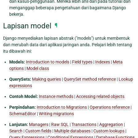
dan kasus-penggunaan. Mereka lebih ahli dari pada tutorial dan
menganggap beberapa pengetahuan dari bagaimana Django
bekerja.
Lapisan model
¶
Django menyediakan lapisan abstrak ("models") untuk membentuk
dan merubah data dari aplikasi jaringan anda. Pelajari lebih tentang
itu dibawah ini:
Models:
Introduction to models
|
Field types
|
Indexes
|
Meta
options
|
Model class
QuerySets:
Making queries
|
QuerySet method reference
|
Lookup
expressions
Contoh Model:
Instance methods
|
Accessing related objects
Perpindahan:
Introduction to Migrations
|
Operations reference
|
SchemaEditor
|
Writing migrations
Lanjutan:
Managers
|
Raw SQL
|
Transactions
|
Aggregation
|
Search
|
Custom fields
|
Multiple databases
|
Custom lookups
|
Query Expressions
|
Conditional Expressions
|
Database Functions