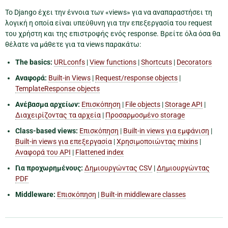
Το Django έχει την έννοια των «views» για να αναπαραστήσει τη
λογική η οποία είναι υπεύθυνη για την επεξεργασία του request
του χρήστη και της επιστροφής ενός response. Βρείτε όλα όσα θα
θέλατε να μάθετε για τα views παρακάτω:
The basics:
URLconfs
|
View functions
|
Shortcuts
|
Decorators
Αναφορά:
Built-in Views
|
Request/response objects
|
TemplateResponse objects
Ανέβασμα αρχείων:
Επισκόπηση
|
File objects
|
Storage API
|
Διαχειρίζοντας τα αρχεία
|
Προσαρμοσμένο storage
Class-based views:
Επισκόπηση
|
Built-in views για εμφάνιση
|
Built-in views για επεξεργασία
|
Χρησιμοποιώντας mixins
|
Αναφορά του API
|
Flattened index
Για προχωρημένους:
Δημιουργώντας CSV
|
Δημιουργώντας
PDF
Middleware:
Επισκόπηση
|
Built-in middleware classes