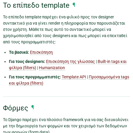
Το επίπεδο template
¶
Το επίπεδο template παρέχει ένα φιλικό προς τον designer
συντακτικό για να γίνει render η πληροφορία που παρουσιάζεται
στον χρήστη. Μάθετε πως αυτό το συντακτικό μπορεί να
χρησιμοποιηθεί από τους designers και πως μπορεί να επεκταθεί
από τους προγραμματιστές:
Τα βασικά:
Επισκόπηση
Για τους designers:
Επισκόπηση της γλώσσας
|
Built-in tags και
φίλτρα (filters)
|
Humanization
Για τους προγραμματιστές:
Template API
|
Προσαρμοσμένα tags
και φίλτρα (filters)
Φόρμες
¶
Το Django παρέχει ένα πλούσιο framework για να σας διευκολύνει
με την δημιουργία των φορμών και τον χειρισμό των δεδομένων
των φορμών (form data).