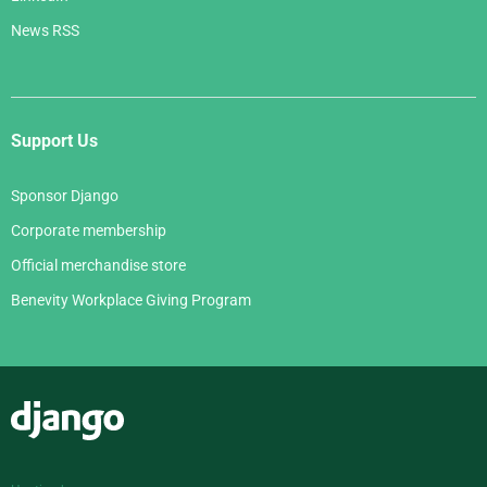
News RSS
Support Us
Sponsor Django
Corporate membership
Official merchandise store
Benevity Workplace Giving Program
Django