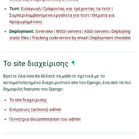
Τεστ:
Εισαγωγή
|
Γράφοντας και τρέχοντας τα τεστ
|
Συμπεριλαμβανόμενα εργαλεία για τεστ
|
Θέματα για
προχωρημένους
Deployment:
Overview
|
WSGI servers
|
ASGI servers
|
Deploying
static files
|
Tracking code errors by email
|
Deployment checklist
Το site διαχείρισης
¶
Βρείτε όλα όσα θα θέλατε να μάθετε σχετικά με το
αυτοματοποιημένο διαχειριστικό site του Django, ένα από τα πιο
δημοφιλή features του Django:
Το site διαχείρισης
Ενέργειες (actions) admin
Γεννήτρια documentation του admin