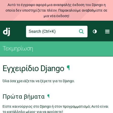
Αυτό το έγγραφο αφορά μια ανασφαλής έκδοση του Django η
οποία δεν υποστηρίζεται πλέον. Παρακαλούμε αναβαθμίστε σε
μια νέα έκδοση!
Search
M
Υποβολή
Django
Toggle t
Τεκμηρίωση
Εγχειρίδιο Django
¶
Όλα όσα χρειάζεται να ξέρετε για το Django.
Πρώτα βήματα
¶
Είστε καινούργιος στο Django ή στον προγραμματισμό; Αυτό είναι
το κατάλληλο μέρος για να αρχίσετε!