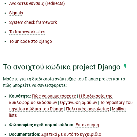
Ανακατευθύνσεις (redirects)
Signals
System check framework
Το framework sites
Το unicode στο Django
Το ανοιχτού κώδικα project Django
¶
Μάθετε για τη διαδικασία ανάπτυξης του Django project και το
πώς μπορείτε να συνεισφέρετε:
Κοινότητα:
Πώς να συμμετάσχετε
|
Η διαδικασία της
κυκλοφορίας εκδόσεων
|
Οργάνωση ομάδων
|
Το repository του
πηγαίου κώδικα του Django
|
Πολιτικές ασφαλείας
|
Mailing
lists
Φιλοσοφίες σχεδιασμού κώδικα:
Επισκόπηση
Documentation:
Σχετικά με αυτό το εγχειρίδιο