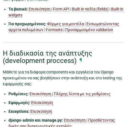
Τα βασικά:
Επισκόπηση
|
Form API
|
Built-in πεδία (fields)
|
Built-in
widgets
Για προχωρημένους:
Φόρμες για μοντέλα
|
Ενσωματώνοντας
αρχεία πολυμέσων
|
Formsets
|
Προσαρμοσμένo validation
Η διαδικασία της ανάπτυξης
(development proccess)
¶
Μάθετε για τα διάφορα components και εργαλεία του Django
προκειμένου να σας βοηθήσουν στην ανάπτυξη και στο testing της
εφαρμογής σας:
Ρυθμίσεις:
Επισκόπηση
|
Πλήρης λίστα με τις ρυθμίσεις
Εφαρμογές:
Επισκόπηση
Exceptions:
Επισκόπηση
django-admin και manage.py:
Επισκόπηση
|
Προσθέτοντας
δικές σας διαχειριστικές εντολές