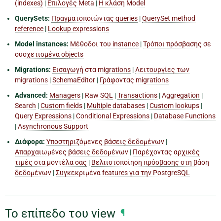
(indexes)
|
Επιλογές Meta
|
Η κλάση Model
QuerySets:
Πραγματοποιώντας queries
|
QuerySet method
reference
|
Lookup expressions
Model instances:
Μέθοδοι του instance
|
Τρόποι πρόσβασης σε
συσχετισμένα objects
Migrations:
Εισαγωγή στα migrations
|
Λειτουργίες των
migrations
|
SchemaEditor
|
Γράφοντας migrations
Advanced:
Managers
|
Raw SQL
|
Transactions
|
Aggregation
|
Search
|
Custom fields
|
Multiple databases
|
Custom lookups
|
Query Expressions
|
Conditional Expressions
|
Database Functions
|
Asynchronous Support
Διάφορα:
Υποστηριζόμενες βάσεις δεδομένων
|
Απαρχαιωμένες βάσεις δεδομένων
|
Παρέχοντας αρχικές
τιμές στα μοντέλα σας
|
Βελτιστοποίηση πρόσβασης στη βάση
δεδομένων
|
Συγκεκριμένα features για την PostgreSQL
Το επίπεδο του view
¶