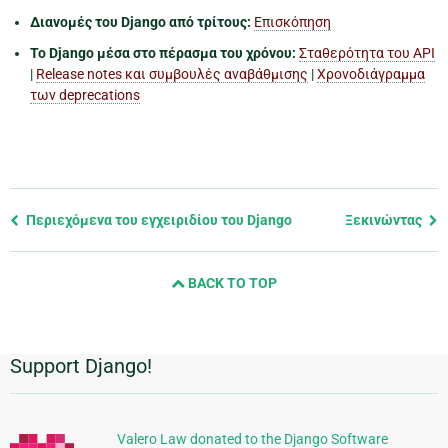
Διανομές του Django από τρίτους:
Επισκόπηση
Το Django μέσα στο πέρασμα του χρόνου:
Σταθερότητα του API
|
Release notes και συμβουλές αναβάθμισης
|
Χρονοδιάγραμμα
των deprecations
Previous
Περιεχόμενα του εγχειριδίου του Django
Ξεκινώντας
page
and
BACK TO TOP
next
page
Support Django!
Πρόσθετες
πληροφορίες
Valero Law donated to the Django Software