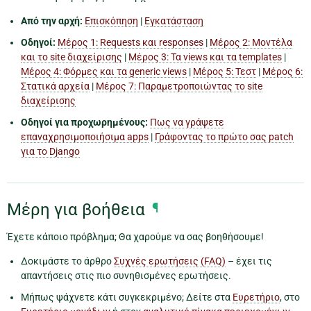
Από την αρχή:
Επισκόπηση
|
Εγκατάσταση
Οδηγοί:
Μέρος 1: Requests και responses
|
Μέρος 2: Μοντέλα
και το site διαχείρισης
|
Μέρος 3: Τα views και τα templates
|
Μέρος 4: Φόρμες και τα generic views
|
Μέρος 5: Τεστ
|
Μέρος 6:
Στατικά αρχεία
|
Μέρος 7: Παραμετροποιώντας το site
διαχείρισης
Οδηγοί για προχωρημένους:
Πως να γράψετε
επαναχρησιμοποιήσιμα apps
|
Γράφοντας το πρώτο σας patch
για το Django
Μέρη για βοήθεια
¶
Έχετε κάποιο πρόβλημα; Θα χαρούμε να σας βοηθήσουμε!
Δοκιμάστε το άρθρο
Συχνές ερωτήσεις (FAQ)
– έχει τις
απαντήσεις στις πιο συνηθισμένες ερωτήσεις.
Μήπως ψάχνετε κάτι συγκεκριμένο; Δείτε στα
Ευρετήριο
, στο