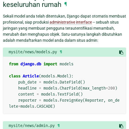
keseluruhan rumah
¶
Sekali model anda telah ditentukan, Django dapat otomatis membuat
profesional, siap produksi
administrative interface
-- sebuah situs
jaringan yang membuat pengguna terautentifikasi menambah,
merubah dan menghapus objek. Satu-satunya langkah dibutuhkan
adalah mendaftarkan model anda dalam situs admin:
mysite/news/models.py
¶
from
django.db
import
models
class
Article
(
models
.
Model
):
pub_date
=
models
.
DateField
()
headline
=
models
.
CharField
(
max_length
=
200
)
content
=
models
.
TextField
()
reporter
=
models
.
ForeignKey
(
Reporter
,
on_de
lete
=
models
.
CASCADE
)
mysite/news/admin.py
¶