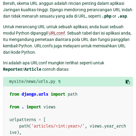
Bersih, skema URL anggun adalah rincian penting dalam aplikasi
Jaringan kualitas-tinggi. Django mendorong perancangan URL indah
dan tidak menaruh sesuatu yang ada di URL, seperti
.php
or
.asp
.
Untuk merancang URL untuk sebuah aplikasi, anda buat sebuah
modul Python dipanggil
URLconf
. Sebuah tabel dari isi aplikasi anda,
itu mengandung pemetaan diantara pola URL dan fungsi panggilan
kembali Python. URLconfs juga melayani untuk memisahkan URL
dari kode Python.
Ini adalah apa URLconf mungkin terlihat seperti untuk
Reporter
/
Article
contoh diatas:
mysite/news/urls.py
¶
from
django.urls
import
path
from
.
import
views
urlpatterns
=
[
path
(
'articles/<int:year>/'
,
views
.
year_arch
ive
),