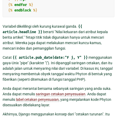
{%
endfor
%}
{%
endblock
%}
Variabel dikelilingi oleh kurung kurawal ganda.
{{
article.headline
}}
berarti "Nilai keluaran dari atribut kepala
berita artikel." Tetapi titik tidak digunakan hanya untuk mencari
atribut. Mereka juga dapat melakukan mencari kuncu-kamus,
mencari index dan pemanggilan fungsi.
Catat
{{
article.pub_date|date:"F
j,
Y"
}}
menggunakan
gaya-Unix "pipe" (karakter "|"). Ini dipanggil saringan cetakan, dan itu
adalah jalan untuk menyaring nilai dari variabel. Di kasus ini, tanggal
menyaring membentuk obyek tanggal waktu Phyton di bentuk yang
fiberikan (seperti ditemukan di fungsi tanggal PHP).
Anda dapat merantai bersama sebanyak saringan yang anda suka.
Anda dapat menulis
saringan cetakan penyesuaian
. Anda dapat
menulis
label cetakan penyesuaian
, yang menjalankan kode Phyton
disesuaikan dibelakang layar.
Akhirnya, Django menggunakan konsep dari "cetakan turunan". Itu