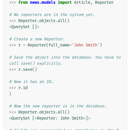
>>>
from
news.models
import
Article
,
Reporter
# No reporters are in the system yet.
>>>
Reporter
.
objects
.
all
()
<
QuerySet
[]
>
# Create a new Reporter.
>>>
r
=
Reporter
(
full_name
=
'John Smith'
)
# Save the object into the database. You have to 
call save() explicitly.
>>>
r
.
save
()
# Now it has an ID.
>>>
r
.
id
1
# Now the new reporter is in the database.
>>>
Reporter
.
objects
.
all
()
<
QuerySet
[
<
Reporter
:
John
Smith
>
]
>