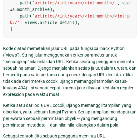
path
(
'articles/<int:year>/<int:month>/'
,
vie
ws
.
month_archive
),
path
(
'articles/<int:year>/<int:month>/<int:p
k>/'
,
views
.
article_detail
),
]
Kode diatas memetakan jalur URL pada fungsi callback Python
("views"). String jalur menggunakan etiket parameter untuk
"menangkap" nilai-nilai dari URL. Ketika seorang pengguna meminta
sebuah halaman, Django menjalankan setiap jalur, dalam urutan, dan
berhenti pada satu pertama uang cocok dengan URL diminta. (Jika
tidak ada dari mereka cocok, Django memanggil tampilan kasus-
khusus 404). Ini sangat cepat, karena jalur disusun kedalam reguler
expression pada waktu muat.
Ketika satu dari pola URL cocok, Django memanggil tampilan yang
diberikan, yaitu sebuah fungsi Python. Setiap tampilan mendapatkan
perlewatan sebuah permintaan obyek -- yang mengandung
permintaan metadata -- dan nilai-nilai ditangkap dalam pola.
Sebagai contoh, jika sebuah pengguna meminta URL