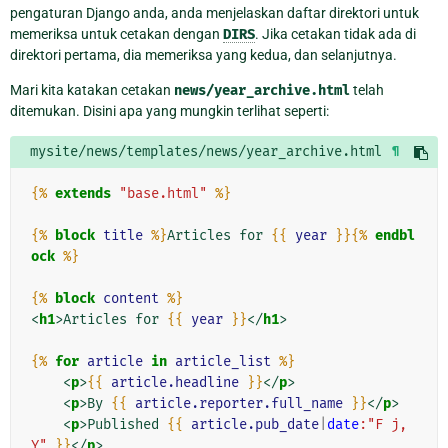
pengaturan Django anda, anda menjelaskan daftar direktori untuk
memeriksa untuk cetakan dengan
DIRS
. Jika cetakan tidak ada di
direktori pertama, dia memeriksa yang kedua, dan selanjutnya.
Mari kita katakan cetakan
news/year_archive.html
telah
ditemukan. Disini apa yang mungkin terlihat seperti:
mysite/news/templates/news/year_archive.html
¶
{%
extends
"base.html"
%}
{%
block
title
%}
Articles for 
{{
year
}}{%
endbl
ock
%}
{%
block
content
%}
<
h1
>
Articles for 
{{
year
}}
</
h1
>
{%
for
article
in
article_list
%}
<
p
>
{{
article.headline
}}
</
p
>
<
p
>
By 
{{
article.reporter.full_name
}}
</
p
>
<
p
>
Published 
{{
article.pub_date
|
date
:"F j, 
Y"
}}
</
p
>