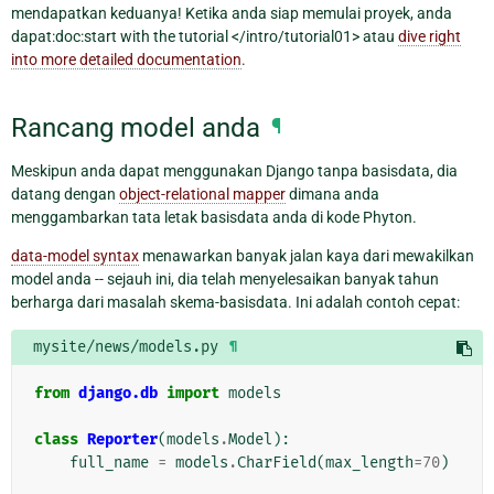
mendapatkan keduanya! Ketika anda siap memulai proyek, anda
dapat:doc:start with the tutorial </intro/tutorial01> atau
dive right
into more detailed documentation
.
Rancang model anda
¶
Meskipun anda dapat menggunakan Django tanpa basisdata, dia
datang dengan
object-relational mapper
dimana anda
menggambarkan tata letak basisdata anda di kode Phyton.
data-model syntax
menawarkan banyak jalan kaya dari mewakilkan
model anda -- sejauh ini, dia telah menyelesaikan banyak tahun
berharga dari masalah skema-basisdata. Ini adalah contoh cepat:
mysite/news/models.py
¶
from
django.db
import
models
class
Reporter
(
models
.
Model
):
full_name
=
models
.
CharField
(
max_length
=
70
)