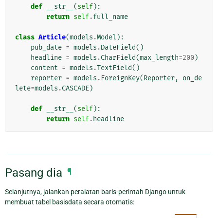
def
__str__
(
self
):
return
self
.
full_name
class
Article
(
models
.
Model
):
pub_date
=
models
.
DateField
()
headline
=
models
.
CharField
(
max_length
=
200
)
content
=
models
.
TextField
()
reporter
=
models
.
ForeignKey
(
Reporter
,
on_de
lete
=
models
.
CASCADE
)
def
__str__
(
self
):
return
self
.
headline
Pasang dia
¶
Selanjutnya, jalankan peralatan baris-perintah Django untuk
membuat tabel basisdata secara otomatis: