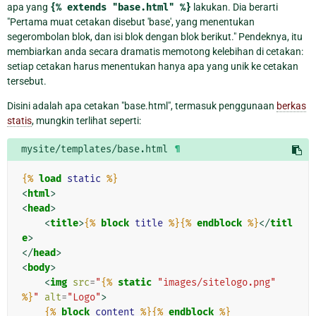
apa yang
{%
extends
"base.html"
%}
lakukan. Dia berarti
"Pertama muat cetakan disebut 'base', yang menentukan
segerombolan blok, dan isi blok dengan blok berikut." Pendeknya, itu
membiarkan anda secara dramatis memotong kelebihan di cetakan:
setiap cetakan harus menentukan hanya apa yang unik ke cetakan
tersebut.
Disini adalah apa cetakan "base.html", termasuk penggunaan
berkas
statis
, mungkin terlihat seperti:
mysite/templates/base.html
¶
{%
load
static
%}
<
html
>
<
head
>
<
title
>
{%
block
title
%}{%
endblock
%}
</
titl
e
>
</
head
>
<
body
>
<
img
src
=
"
{%
static
"images/sitelogo.png"
%}
"
alt
=
"Logo"
>
{%
block
content
%}{%
endblock
%}