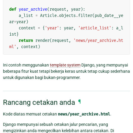
def
year_archive
(
request
,
year
):
a_list
=
Article
.
objects
.
filter
(
pub_date__ye
ar
=
year
)
context
=
{
'year'
:
year
,
'article_list'
:
a_l
ist
}
return
render
(
request
,
'news/year_archive.ht
ml'
,
context
)
Ini contoh menggunakan
template system
Django, yang mempunyai
beberapa fitur kuat tetapi bekerja keras untuk tetap cukup sederhana
untuk digunakan bagi bukan-programmer.
Rancang cetakan anda
¶
Kode diatas memuat cetakan
news/year_archive.html
.
Django mempunyai sebuah cetakan jalur pencarian, yang
mengizinkan anda mengecilkan kelebihan antara cetakan. Di