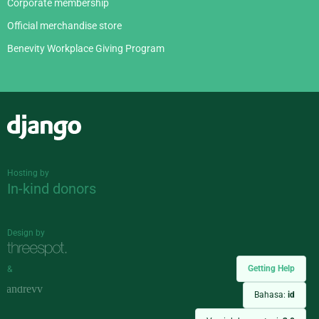
Corporate membership
Official merchandise store
Benevity Workplace Giving Program
Django
Hosting by
In-kind donors
Design by
Getting Help
&
Bahasa:
id