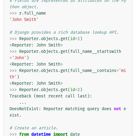
# Fields are represented as attributes on the Py
thon object.
>>>
r
.
full_name
'John Smith'
# Django provides a rich database lookup API.
>>>
Reporter
.
objects
.
get
(
id
=
1
)
<
Reporter
:
John
Smith
>
>>>
Reporter
.
objects
.
get
(
full_name__startswith
=
'John'
)
<
Reporter
:
John
Smith
>
>>>
Reporter
.
objects
.
get
(
full_name__contains
=
'mi
th'
)
<
Reporter
:
John
Smith
>
>>>
Reporter
.
objects
.
get
(
id
=
2
)
Traceback
(
most
recent
call
last
):
...
DoesNotExist
:
Reporter
matching
query
does
not
e
xist
.
# Create an article.
>>>
from
datetime
import
date