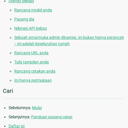
Django sekilas
Rancang model anda
Pasang dia
Nikmati API bebas
Sebuah antarmuka admin dinamisL ini bukan hanya perancah
-- ini adalah keseluruhan rumah
Rancang URL anda
Tulis tampilan anda
Rancang cetakan anda
Ini hanya permukaan
Cari
Sebelumnya:
Mulai
Selanjutnya:
Panduan pasang cepat
Daftar isi