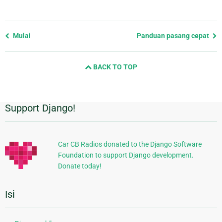
Previous
Mulai
Panduan pasang cepat
page
and
BACK TO TOP
next
page
Support Django!
Informasi
Tambahan
Car CB Radios donated to the Django Software
Foundation to support Django development.
Donate today!
Isi