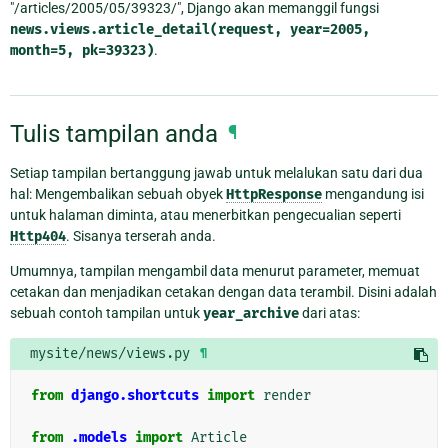
"/articles/2005/05/39323/", Django akan memanggil fungsi
news.views.article_detail(request,
year=2005,
month=5,
pk=39323)
.
Tulis tampilan anda
¶
Setiap tampilan bertanggung jawab untuk melalukan satu dari dua
hal: Mengembalikan sebuah obyek
HttpResponse
mengandung isi
untuk halaman diminta, atau menerbitkan pengecualian seperti
Http404
. Sisanya terserah anda.
Umumnya, tampilan mengambil data menurut parameter, memuat
cetakan dan menjadikan cetakan dengan data terambil. Disini adalah
sebuah contoh tampilan untuk
year_archive
dari atas:
mysite/news/views.py
¶
from
django.shortcuts
import
render
from
.models
import
Article