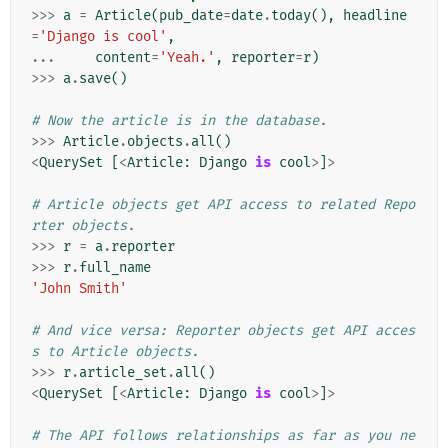
>>>
a
=
Article
(
pub_date
=
date
.
today
(),
headline
=
'Django is cool'
,
...
content
=
'Yeah.'
,
reporter
=
r
)
>>>
a
.
save
()
# Now the article is in the database.
>>>
Article
.
objects
.
all
()
<
QuerySet
[
<
Article
:
Django
is
cool
>
]
>
# Article objects get API access to related Repo
rter objects.
>>>
r
=
a
.
reporter
>>>
r
.
full_name
'John Smith'
# And vice versa: Reporter objects get API acces
s to Article objects.
>>>
r
.
article_set
.
all
()
<
QuerySet
[
<
Article
:
Django
is
cool
>
]
>
# The API follows relationships as far as you ne