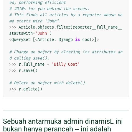
ed, performing efficient
# JOINs for you behind the scenes.
# This finds all articles by a reporter whose na
me starts with "John".
>>>
Article
.
objects
.
filter
(
reporter__full_name__
startswith
=
'John'
)
<
QuerySet
[
<
Article
:
Django
is
cool
>
]
>
# Change an object by altering its attributes an
d calling save().
>>>
r
.
full_name
=
'Billy Goat'
>>>
r
.
save
()
# Delete an object with delete().
>>>
r
.
delete
()
Sebuah antarmuka admin dinamisL ini
bukan hanya perancah -- ini adalah