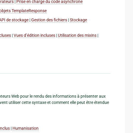
rateurs
|
Prise en charge du code asynchrone
 objets TemplateResponse
API de stockage
|
Gestion des fichiers
|
Stockage
cluses
|
Vues d’édition incluses
|
Utilisation des mixins
|
teurs Web pour le rendu des informations à présenter aux
nt utiliser cette syntaxe et comment elle peut être étendue
 inclus
|
Humanisation