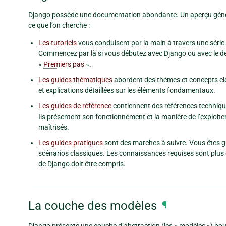
Django possède une documentation abondante. Un aperçu général 
ce que l’on cherche :
Les tutoriels
vous conduisent par la main à travers une série 
Commencez par là si vous débutez avec Django ou avec le d
«
Premiers pas
».
Les guides thématiques
abordent des thèmes et concepts clé
et explications détaillées sur les éléments fondamentaux.
Les guides de référence
contiennent des références technique
Ils présentent son fonctionnement et la manière de l’exploite
maîtrisés.
Les guides pratiques
sont des marches à suivre. Vous êtes g
scénarios classiques. Les connaissances requises sont plus é
de Django doit être compris.
La couche des modèles
¶
Django présente une couche d’abstraction (les « modèles ») pour