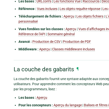
Les bases :
URLconfs
|
Les fonctions Vue
|
Raccourcis
|
Déco
Référence :
Vues incluses
|
Les objets requête-réponse
|
Les
Téléchargement de fichiers :
Aperçu
|
Les objets fichiers
|
L’
personnalisé
Vues fondées sur les classes :
Aperçu
|
Vues d’affichages in
Référence de l’API
|
Sommaire général
Avancé :
Production de CSV
|
Production de PDF
Middleware :
Aperçu
|
Classes middleware incluses
La couche des gabarits
¶
La couche des gabarits fournit une syntaxe adaptée aux concep
utilisateurs. Pour apprendre comment les concepteurs Web peuve
par les programmeurs, lisez :
Les bases :
Aperçu
Pour les concepteurs :
Aperçu du langage
|
Balises et filtres