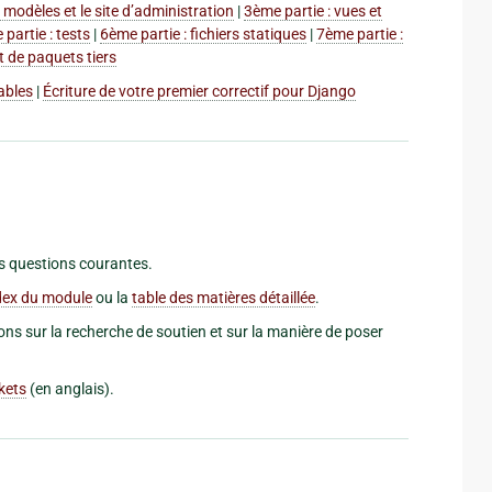
s modèles et le site d’administration
|
3ème partie : vues et
partie : tests
|
6ème partie : fichiers statiques
|
7ème partie :
t de paquets tiers
ables
|
Écriture de votre premier correctif pour Django
s questions courantes.
dex du module
ou la
table des matières détaillée
.
ns sur la recherche de soutien et sur la manière de poser
kets
(en anglais).