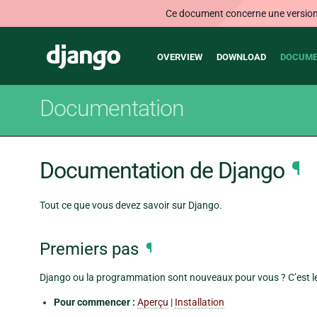
Ce document concerne une version n
Main
Django
OVERVIEW
DOWNLOAD
DOCUME
navigation
Documentation
Documentation de Django
¶
Tout ce que vous devez savoir sur Django.
Premiers pas
¶
Django ou la programmation sont nouveaux pour vous ? C’est le
Pour commencer :
Aperçu
|
Installation