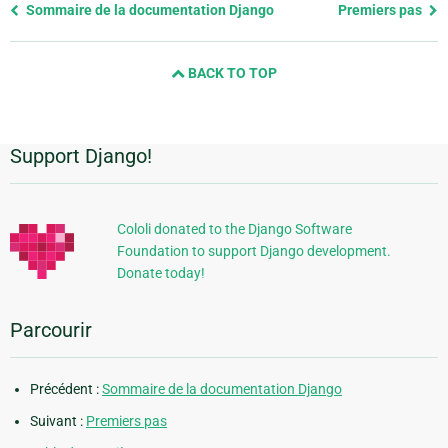
Previous
Sommaire de la documentation Django
Premiers pas
page
and
BACK TO TOP
next
page
Support Django!
Informations
supplémentaires
Cololi donated to the Django Software
Foundation to support Django development.
Donate today!
Parcourir
Précédent :
Sommaire de la documentation Django
Suivant :
Premiers pas