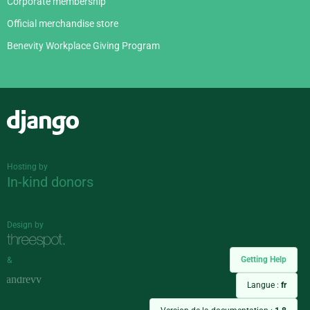
Corporate membership
Official merchandise store
Benevity Workplace Giving Program
Django
Hosting by
In-kind donors
Design by
Getting Help
&
Langue :
fr