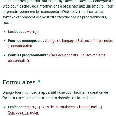
La couche des gabarits fournit une syntaxe adaptée aux concepteurs
Web pour le rendu des informations à présenter aux utilisateurs. Pour
apprendre comment les concepteurs Web peuvent utiliser cette
syntaxe et comment elle peut être étendue par les programmeurs,
lisez :
Les bases :
Aperçu
Pour les concepteurs :
Aperçu du langage
|
Balises et filtres inclus
|
Humanisation
Pour les programmeurs :
L’API des gabarits
|
Balises et filtres
personnalisés
Formulaires
¶
Django fournit un cadre applicatif riche pour faciliter la création de
formulaires et la manipulation des données de formulaires.
Les bases :
Aperçu
|
L’API des formulaires
|
Champs inclus
|
Composants inclus