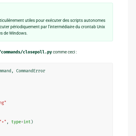
iculièrement utiles pour exécuter des scripts autonomes
uter périodiquement par l’intermédiaire du crontab Unix
ées de Windows.
/commands/closepoll.py
comme ceci :
mmand
,
CommandError
ng"
"+"
,
type
=
int
)