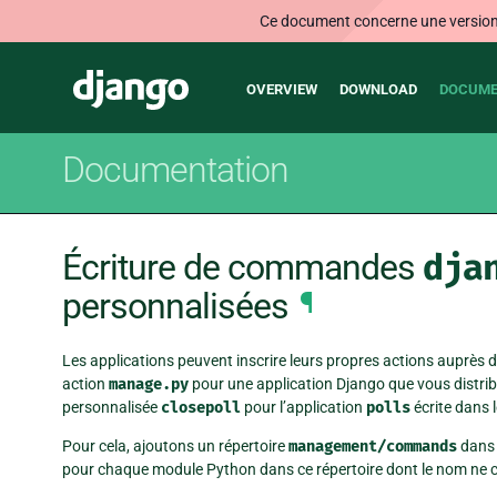
Ce document concerne une version n
Main
Django
OVERVIEW
DOWNLOAD
DOCUME
navigation
Documentation
Écriture de commandes
dja
personnalisées
¶
Les applications peuvent inscrire leurs propres actions auprès 
action
manage.py
pour une application Django que vous distr
personnalisée
closepoll
pour l’application
polls
écrite dans 
Pour cela, ajoutons un répertoire
management/commands
dans 
pour chaque module Python dans ce répertoire dont le nom ne 