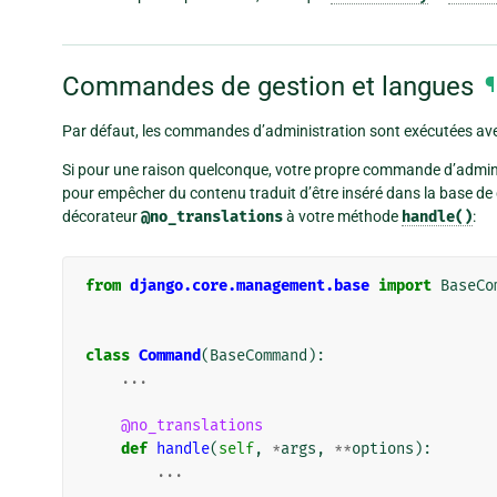
Commandes de gestion et langues
¶
Par défaut, les commandes d’administration sont exécutées avec
Si pour une raison quelconque, votre propre commande d’admini
pour empêcher du contenu traduit d’être inséré dans la base de 
décorateur
@no_translations
à votre méthode
handle()
:
from
django.core.management.base
import
BaseCo
class
Command
(
BaseCommand
):
...
@no_translations
def
handle
(
self
,
*
args
,
**
options
):
...