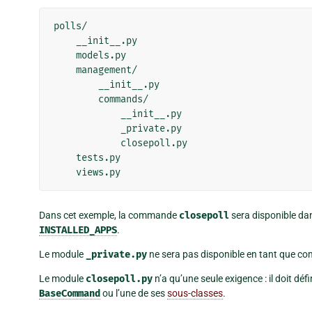
polls/

    __init__.py

    models.py

    management/

        __init__.py

        commands/

            __init__.py

            _private.py

            closepoll.py

    tests.py

Dans cet exemple, la commande
closepoll
sera disponible dans
INSTALLED_APPS
.
Le module
_private.py
ne sera pas disponible en tant que c
Le module
closepoll.py
n’a qu’une seule exigence : il doit déf
BaseCommand
ou l’une de ses
sous-classes
.