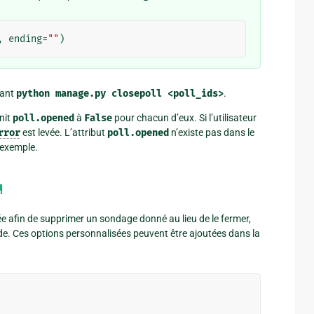
,
ending
=
""
)
sant
python
manage.py
closepoll
<poll_ids>
.
nit
poll.opened
à
False
pour chacun d’eux. Si l’utilisateur
rror
est levée. L’attribut
poll.opened
n’existe pas dans le
 exemple.
¶
e afin de supprimer un sondage donné au lieu de le fermer,
. Ces options personnalisées peuvent être ajoutées dans la