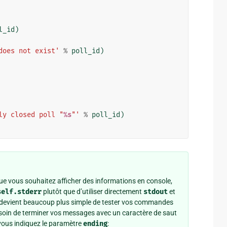
l_id
)
does not exist'
%
poll_id
)
ly closed poll "
%s
"'
%
poll_id
)
e vous souhaitez afficher des informations en console,
self.stderr
plutôt que d’utiliser directement
stdout
et
 il devient beaucoup plus simple de tester vos commandes
soin de terminer vos messages avec un caractère de saut
 vous indiquez le paramètre
ending
: