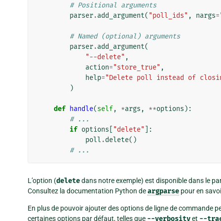
# Positional arguments
parser
.
add_argument
(
"poll_ids"
,
nargs
=
# Named (optional) arguments
parser
.
add_argument
(
"--delete"
,
action
=
"store_true"
,
help
=
"Delete poll instead of closi
)
def
handle
(
self
,
*
args
,
**
options
):
# ...
if
options
[
"delete"
]:
poll
.
delete
()
# ...
L’option (
delete
dans notre exemple) est disponible dans le pa
Consultez la documentation Python de
argparse
pour en savoir
En plus de pouvoir ajouter des options de ligne de commande pe
certaines options par défaut, telles que
--verbosity
et
--tra