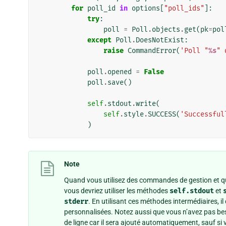
for
poll_id
in
options
[
"poll_ids"
]:
try
:
poll
=
Poll
.
objects
.
get
(
pk
=
pol
except
Poll
.
DoesNotExist
:
raise
CommandError
(
'Poll "
%s
" 
poll
.
opened
=
False
poll
.
save
()
self
.
stdout
.
write
(
self
.
style
.
SUCCESS
(
'Successful
)
Note
Quand vous utilisez des commandes de gestion et qu
vous devriez utiliser les méthodes
self.stdout
et
stderr
. En utilisant ces méthodes intermédiaires,
personnalisées. Notez aussi que vous n’avez pas be
de ligne car il sera ajouté automatiquement, sauf si