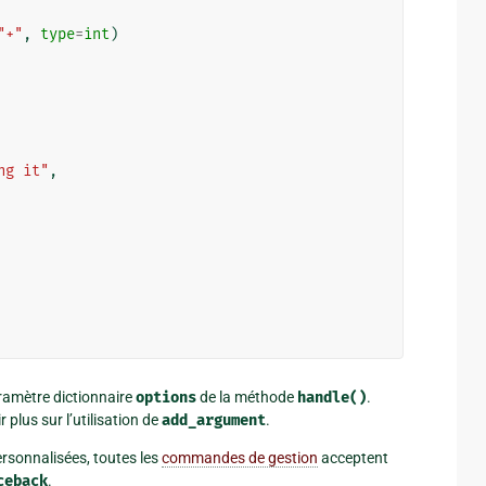
"+"
,
type
=
int
)
ng it"
,
ramètre dictionnaire
options
de la méthode
handle()
.
 plus sur l’utilisation de
add_argument
.
rsonnalisées, toutes les
commandes de gestion
acceptent
ceback
.