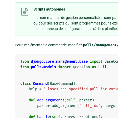
Scripts autonomes
Les commandes de gestion personnalisées sont part
ou pour des scripts qui sont programmés pour s’exéc
ou du panneau de configuration des tâches planifi
Pour implémenter la commande, modifiez
polls/management
from
django.core.management.base
import
BaseCo
from
polls.models
import
Question
as
Poll
class
Command
(
BaseCommand
):
help
=
"Closes the specified poll for voti
def
add_arguments
(
self
,
parser
):
parser
.
add_argument
(
"poll_ids"
,
nargs
=
def
handle
(
self
,
*
args
,
**
options
):