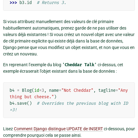
>>> 
b3
.
id
# Returns 3.
Si vous attribuez manuellement des valeurs de clé primaire
habituellement automatiques, prenez garde de ne pas utiliser des
valeurs déjà existantes ! Si vous créez un nouvel objet avec une valeur
de clé primaire explicite qui existe déjà dans la base de données,
Django pense que vous modifiez un objet existant, et non que vous en
créez un nouveau.
En reprenant l’exemple du blog
'Cheddar
Talk'
ci-dessus, cet
exemple écraserait l’objet existant dans la base de données :
b4
=
Blog
(
id
=
3
,
name
=
"Not Cheddar"
,
tagline
=
"Any
thing but cheese."
)
b4
.
save
()
# Overrides the previous blog with ID
=3!
Lisez
Comment Django distingue UPDATE de INSERT
ci-dessous, pour
comprendre pourquoi cela se passe ainsi.