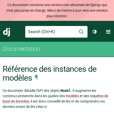
Ce document concerne une version non sécurisée de Django qui
n'est plus prise en charge. Merci de mettre à jour vers une version
plus récente !
Search
M
Envoyer
Django
Changer d
Documentation
Référence des instances de
modèles
¶
Ce document détaille l’API des objets
Model
. Il augmente les
contenus présentés dans les guides des
modèles
et des
requêtes de
base de données
, il est donc conseillé de lire et de comprendre ces
derniers avant de lire celui-ci.