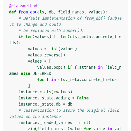
@classmethod
def
from_db
(
cls
,
db
,
field_names
,
values
):
# Default implementation of from_db() (subje
ct to change and could
# be replaced with super()).
if
len
(
values
)
!=
len
(
cls
.
_meta
.
concrete_fie
lds
):
values
=
list
(
values
)
values
.
reverse
()
values
=
[
values
.
pop
()
if
f
.
attname
in
field_n
ames
else
DEFERRED
for
f
in
cls
.
_meta
.
concrete_fields
]
instance
=
cls
(
*
values
)
instance
.
_state
.
adding
=
False
instance
.
_state
.
db
=
db
# customization to store the original field 
values on the instance
instance
.
_loaded_values
=
dict
(
zip
(
field_names
,
(
value
for
value
in
val