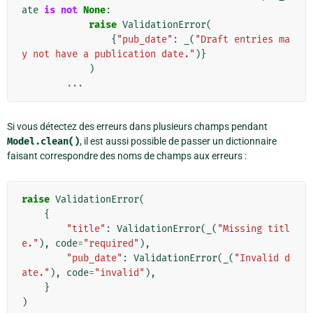
ate
is
not
None
:
raise
ValidationError
(
{
"pub_date"
:
_
(
"Draft entries ma
y not have a publication date."
)}
)
...
Si vous détectez des erreurs dans plusieurs champs pendant
Model.clean()
, il est aussi possible de passer un dictionnaire
faisant correspondre des noms de champs aux erreurs :
raise
ValidationError
(
{
"title"
:
ValidationError
(
_
(
"Missing titl
e."
),
code
=
"required"
),
"pub_date"
:
ValidationError
(
_
(
"Invalid d
ate."
),
code
=
"invalid"
),
}
)