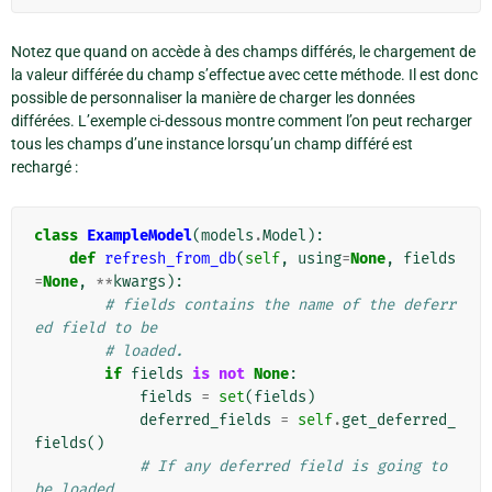
Notez que quand on accède à des champs différés, le chargement de
la valeur différée du champ s’effectue avec cette méthode. Il est donc
possible de personnaliser la manière de charger les données
différées. L’exemple ci-dessous montre comment l’on peut recharger
tous les champs d’une instance lorsqu’un champ différé est
rechargé :
class
ExampleModel
(
models
.
Model
):
def
refresh_from_db
(
self
,
using
=
None
,
fields
=
None
,
**
kwargs
):
# fields contains the name of the deferr
ed field to be
# loaded.
if
fields
is
not
None
:
fields
=
set
(
fields
)
deferred_fields
=
self
.
get_deferred_
fields
()
# If any deferred field is going to 
be loaded