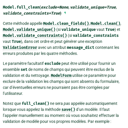
Model.
full_clean
(
exclude
=
None
,
validate_unique
=
True
,
validate_constraints
=
True
)
¶
Cette méthode appelle
Model.clean_fields()
,
Model.clean()
,
Model.validate_unique()
(si
validate_unique
vaut
True
) et
Model.validate_constraints()
(si
validate_constraints
vaut
True
), dans cet ordre et peut générer une exception
ValidationError
avec un attribut
message_dict
contenant les
erreurs produites par les quatre méthodes.
Le paramètre facultatif
exclude
peut être utilisé pour fournir un
ensemble
set
de noms de champs qui peuvent être exclus de la
validation et du nettoyage.
ModelForm
utilise ce paramètre pour
exclure de la validation les champs qui sont absents du formulaire,
car d’éventuelles erreurs ne pourraient pas être corrigées par
l’utilisateur.
Notez que
full_clean()
ne sera
pas
appelée automatiquement
lorsque vous appelez la méthode
save()
d’un modèle. Il faut
l’appeler manuellement au moment où vous souhaitez effectuer la
validation de modèle pour vos propres modèles. Par exemple :