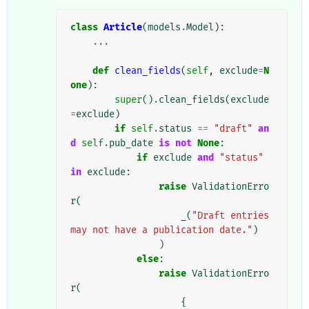
class
Article
(
models
.
Model
):
...
def
clean_fields
(
self
,
exclude
=
N
one
):
super
()
.
clean_fields
(
exclude
=
exclude
)
if
self
.
status
==
"draft"
an
d
self
.
pub_date
is
not
None
:
if
exclude
and
"status"
in
exclude
:
raise
ValidationErro
r
(
_
(
"Draft entries 
may not have a publication date."
)
)
else
:
raise
ValidationErro
r
(
{