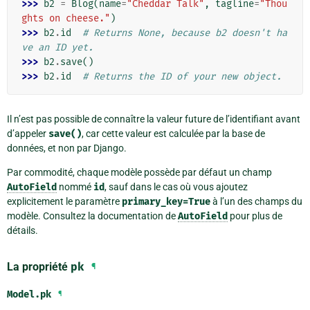
>>> 
b2
=
Blog
(
name
=
"Cheddar Talk"
,
tagline
=
"Thou
ghts on cheese."
)
>>> 
b2
.
id
# Returns None, because b2 doesn't ha
ve an ID yet.
>>> 
b2
.
save
()
>>> 
b2
.
id
# Returns the ID of your new object.
Il n’est pas possible de connaître la valeur future de l’identifiant avant
d’appeler
save()
, car cette valeur est calculée par la base de
données, et non par Django.
Par commodité, chaque modèle possède par défaut un champ
AutoField
nommé
id
, sauf dans le cas où vous ajoutez
explicitement le paramètre
primary_key=True
à l’un des champs du
modèle. Consultez la documentation de
AutoField
pour plus de
détails.
La propriété
pk
¶
Model.
pk
¶