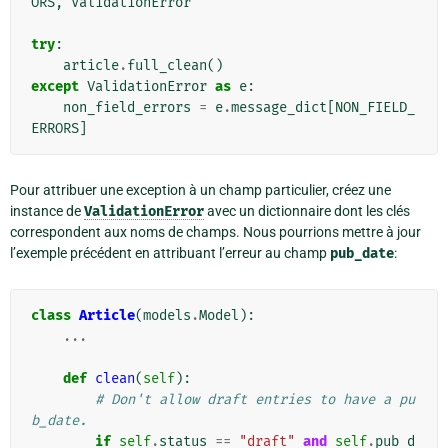
ORS
,
ValidationError
try
:
article
.
full_clean
()
except
ValidationError
as
e
:
non_field_errors
=
e
.
message_dict
[
NON_FIELD_
ERRORS
]
Pour attribuer une exception à un champ particulier, créez une
instance de
ValidationError
avec un dictionnaire dont les clés
correspondent aux noms de champs. Nous pourrions mettre à jour
l’exemple précédent en attribuant l’erreur au champ
pub_date
:
class
Article
(
models
.
Model
):
...
def
clean
(
self
):
# Don't allow draft entries to have a pu
b_date.
if
self
.
status
==
"draft"
and
self
.
pub_d