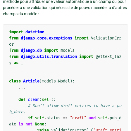
méthode pour attribuer une valeur automatique à un champ ou pour
procéder à une validation qui nécessite de pouvoir accéder à d’autres
champs du modèle :
import
datetime
from
django.core.exceptions
import
ValidationErr
or
from
django.db
import
models
from
django.utils.translation
import
gettext_laz
y
as
_
class
Article
(
models
.
Model
):
...
def
clean
(
self
):
# Don't allow draft entries to have a pu
b_date.
if
self
.
status
==
"draft"
and
self
.
pub_d
ate
is
not
None
:
raise
ValidationError
(
_
(
"Draft entri