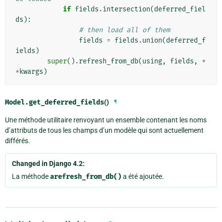
if
fields
.
intersection
(
deferred_fiel
ds
):
# then load all of them
fields
=
fields
.
union
(
deferred_f
ields
)
super
()
.
refresh_from_db
(
using
,
fields
,
*
*
kwargs
)
Model.
get_deferred_fields
()
¶
Une méthode utilitaire renvoyant un ensemble contenant les noms
d’attributs de tous les champs d’un modèle qui sont actuellement
différés.
Changed in Django 4.2:
La méthode
arefresh_from_db()
a été ajoutée.