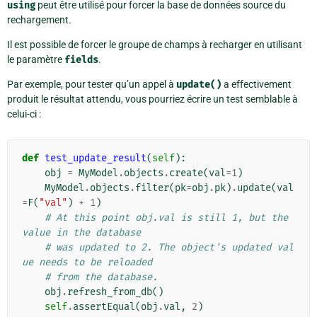
using
peut être utilisé pour forcer la base de données source du
rechargement.
Il est possible de forcer le groupe de champs à recharger en utilisant
le paramètre
fields
.
Par exemple, pour tester qu’un appel à
update()
a effectivement
produit le résultat attendu, vous pourriez écrire un test semblable à
celui-ci :
def
test_update_result
(
self
):
obj
=
MyModel
.
objects
.
create
(
val
=
1
)
MyModel
.
objects
.
filter
(
pk
=
obj
.
pk
)
.
update
(
val
=
F
(
"val"
)
+
1
)
# At this point obj.val is still 1, but the 
value in the database
# was updated to 2. The object's updated val
ue needs to be reloaded
# from the database.
obj
.
refresh_from_db
()
self
.
assertEqual
(
obj
.
val
,
2
)