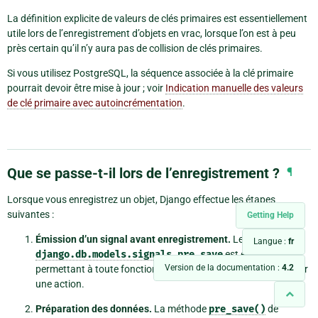
La définition explicite de valeurs de clés primaires est essentiellement
utile lors de l’enregistrement d’objets en vrac, lorsque l’on est à peu
près certain qu’il n’y aura pas de collision de clés primaires.
Si vous utilisez PostgreSQL, la séquence associée à la clé primaire
pourrait devoir être mise à jour ; voir
Indication manuelle des valeurs
de clé primaire avec autoincrémentation
.
Que se passe-t-il lors de l’enregistrement ?
¶
Lorsque vous enregistrez un objet, Django effectue les étapes
suivantes :
Getting Help
Émission d’un signal avant enregistrement.
Le signal
Langue :
fr
django.db.models.signals.pre_save
est envoyé,
Version de la documentation :
4.2
permettant à toute fonction à l’écoute de ce signal d’accomplir
une action.
Préparation des données.
La méthode
pre_save()
de