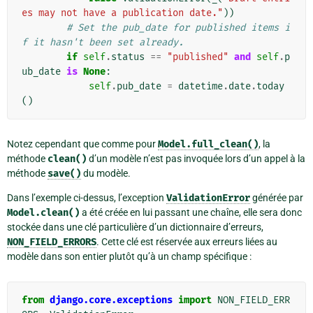
es may not have a publication date."
))
# Set the pub_date for published items i
f it hasn't been set already.
if
self
.
status
==
"published"
and
self
.
p
ub_date
is
None
:
self
.
pub_date
=
datetime
.
date
.
today
()
Notez cependant que comme pour
Model.full_clean()
, la
méthode
clean()
d’un modèle n’est pas invoquée lors d’un appel à la
méthode
save()
du modèle.
Dans l’exemple ci-dessus, l’exception
ValidationError
générée par
Model.clean()
a été créée en lui passant une chaîne, elle sera donc
stockée dans une clé particulière d’un dictionnaire d’erreurs,
NON_FIELD_ERRORS
. Cette clé est réservée aux erreurs liées au
modèle dans son entier plutôt qu’à un champ spécifique :
from
django.core.exceptions
import
NON_FIELD_ERR