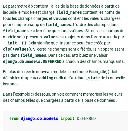
Le paramètre
db
contient l’alias de la base de données à partir de
laquelle le modèle est chargé,
field_names
contient les noms de
tous les champs chargés et
values
contient les valeurs chargées
pour chaque champ de
field_names
. L’ordre des champs dans
field_names
est le même que dans
values
. Si tous les champs du
modèle sont présents,
values
est toujours dans l’ordre attendu par
__init__()
. Cela signifie que l’instance peut être créée par
cls(*values)
. Si certains champs sont différés, ils n’apparaissent
pas dans
field_names
. Dans ce cas, attribuez une valeur
django.db.models.DEFERRED
à chacun des champs manquants.
En plus de créer le nouveau modèle, la méthode
from_db()
doit
définir les drapeaux
adding
et
db
de l’attribut
_state
de la nouvelle
instance.
Dans l’exemple ci-dessous, on voit comment mémoriser les valeurs
des champs telles que chargées à partir de la base de données :
from
django.db.models
import
DEFERRED