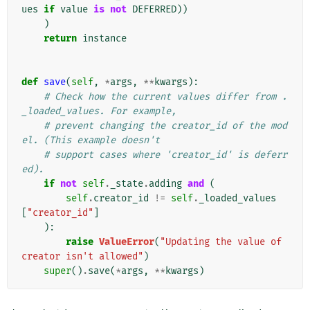
ues
if
value
is
not
DEFERRED
))
)
return
instance
def
save
(
self
,
*
args
,
**
kwargs
):
# Check how the current values differ from .
_loaded_values. For example,
# prevent changing the creator_id of the mod
el. (This example doesn't
# support cases where 'creator_id' is deferr
ed).
if
not
self
.
_state
.
adding
and
(
self
.
creator_id
!=
self
.
_loaded_values
[
"creator_id"
]
):
raise
ValueError
(
"Updating the value of 
creator isn't allowed"
)
super
()
.
save
(
*
args
,
**
kwargs
)