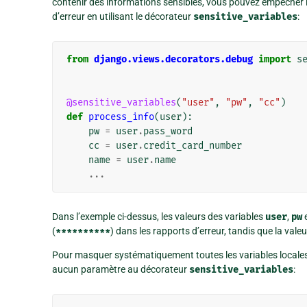
contenir des informations sensibles, vous pouvez empêcher le
d’erreur en utilisant le décorateur
sensitive_variables
:
from
django.views.decorators.debug
import
s
@sensitive_variables
(
"user"
,
"pw"
,
"cc"
)
def
process_info
(
user
):
pw
=
user
.
pass_word
cc
=
user
.
credit_card_number
name
=
user
.
name
...
Dans l’exemple ci-dessus, les valeurs des variables
user
,
pw
(
**********
) dans les rapports d’erreur, tandis que la valeu
Pour masquer systématiquement toutes les variables locales 
aucun paramètre au décorateur
sensitive_variables
: