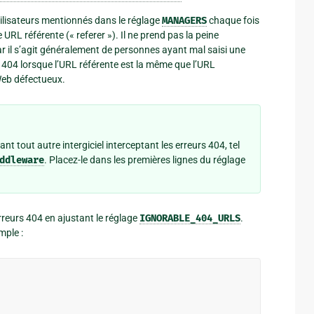
tilisateurs mentionnés dans le réglage
MANAGERS
chaque fois
URL référente (« referer »). Il ne prend pas la peine
ar il s’agit généralement de personnes ayant mal saisi une
s 404 lorsque l’URL référente est la même que l’URL
Web défectueux.
nt tout autre intergiciel interceptant les erreurs 404, tel
ddleware
. Placez-le dans les premières lignes du réglage
erreurs 404 en ajustant le réglage
IGNORABLE_404_URLS
.
mple :