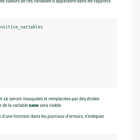
s valeurs de ces variables d’apparaître dans les rapports
ensitive_variables
et
cc
seront masquées et remplacées par des étoiles
r de la variable
name
sera visible.
d’une fonction dans les journaux d’erreurs, n’indiquez