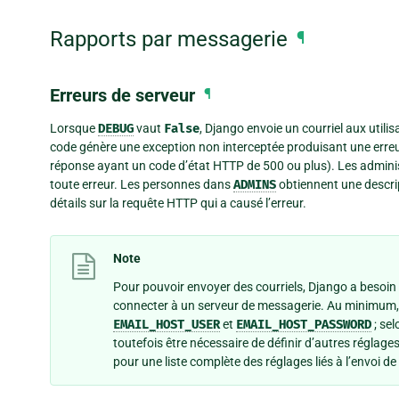
Rapports par messagerie
¶
Erreurs de serveur
¶
Lorsque
DEBUG
vaut
False
, Django envoie un courriel aux util
code génère une exception non interceptée produisant une erreur
réponse ayant un code d’état HTTP de 500 ou plus). Les adminis
toute erreur. Les personnes dans
ADMINS
obtiennent une descrip
détails sur la requête HTTP qui a causé l’erreur.
Note
Pour pouvoir envoyer des courriels, Django a besoin
connecter à un serveur de messagerie. Au minimum, i
EMAIL_HOST_USER
et
EMAIL_HOST_PASSWORD
; sel
toutefois être nécessaire de définir d’autres réglage
pour une liste complète des réglages liés à l’envoi 