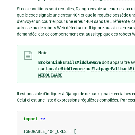
Si ces conditions sont remplies, Django envoie un courriel aux u
que le code signale une erreur 404 et que la requête possède une 
d’envoyer un courriel pour une erreur 404 sans URL référente, c
adresse ou de robots Web défectueux. Il ignore aussi les erreur
demandée, car ce comportement est aussi typique des robots 
Note
BrokenLinkEmailsMiddleware
doit apparaître ava
que
LocaleMiddleware
ou
FlatpageFallbackMi
MIDDLEWARE
.
Il est possible d’indiquer à Django de ne pas signaler certaines 
Celui-ci est une liste d’expressions régulières compilées. Par exe
import
re
IGNORABLE_404_URLS
=
[