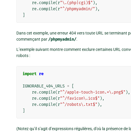
re
.
compile
(
r
"\.(php|cgi)$"
),
re
.
compile
(
r
"^/phpmyadmin/"
),
]
Dans cet exemple, une erreur 404 vers toute URL se terminant 
commençant par
/phpmyadmin/
.
L’exemple suivant montre comment exclure certaines URL conve
robots :
import
re
IGNORABLE_404_URLS
=
[
re
.
compile
(
r
"^/apple-touch-icon.*\.png$"
),
re
.
compile
(
r
"^/favicon\.ico$"
),
re
.
compile
(
r
"^/robots\.txt$"
),
]
(Notez qu’il s’agit d’expressions régulières, d’où la présence de 