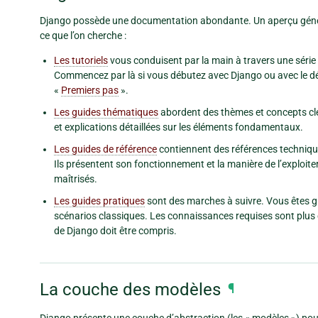
Django possède une documentation abondante. Un aperçu général 
ce que l’on cherche :
Les tutoriels
vous conduisent par la main à travers une série 
Commencez par là si vous débutez avec Django ou avec le d
«
Premiers pas
».
Les guides thématiques
abordent des thèmes et concepts clé
et explications détaillées sur les éléments fondamentaux.
Les guides de référence
contiennent des références technique
Ils présentent son fonctionnement et la manière de l’exploite
maîtrisés.
Les guides pratiques
sont des marches à suivre. Vous êtes g
scénarios classiques. Les connaissances requises sont plus é
de Django doit être compris.
La couche des modèles
¶
Django présente une couche d’abstraction (les « modèles ») pour