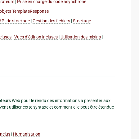
rateurs
|
Prise en charge du code asynchrone
 objets TemplateResponse
API de stockage
|
Gestion des fichiers
|
Stockage
cluses
|
Vues d’édition incluses
|
Utilisation des mixins
|
teurs Web pour le rendu des informations à présenter aux
nt utiliser cette syntaxe et comment elle peut être étendue
 inclus
|
Humanisation