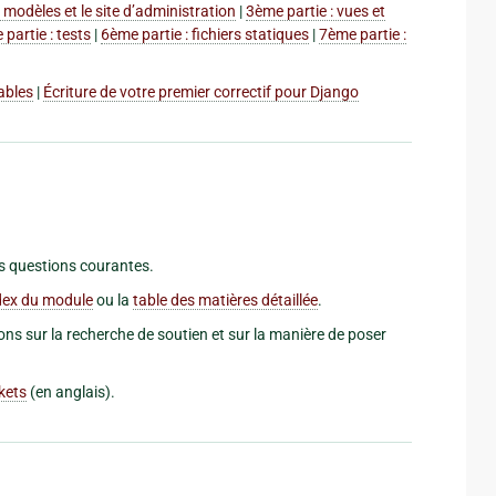
s modèles et le site d’administration
|
3ème partie : vues et
partie : tests
|
6ème partie : fichiers statiques
|
7ème partie :
ables
|
Écriture de votre premier correctif pour Django
s questions courantes.
dex du module
ou la
table des matières détaillée
.
ns sur la recherche de soutien et sur la manière de poser
kets
(en anglais).