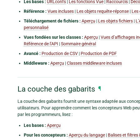
Les bases :
URLconfs
|
Les fonctions Vue
|
Raccourcis
|
Déco
Référence :
Vues incluses
|
Les objets requête-réponse
|
Les
Téléchargement de fichiers :
Aperçu
|
Les objets fichiers
|
L’
personnalisé
Vues fondées sur les classes :
Aperçu
|
Vues d’affichages in
Référence de l’API
|
Sommaire général
Avancé :
Production de CSV
|
Production de PDF
Middleware :
Aperçu
|
Classes middleware incluses
La couche des gabarits
¶
La couche des gabarits fournit une syntaxe adaptée aux concep
utilisateurs. Pour apprendre comment les concepteurs Web peuve
par les programmeurs, lisez :
Les bases :
Aperçu
Pour les concepteurs :
Aperçu du langage
|
Balises et filtres