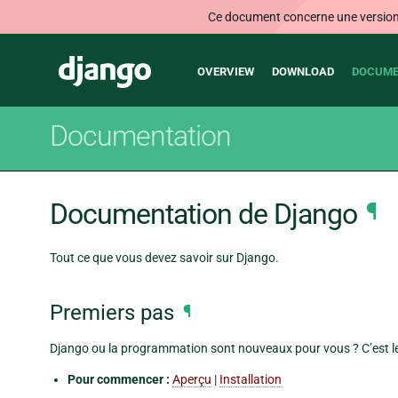
Ce document concerne une version n
Main
Django
OVERVIEW
DOWNLOAD
DOCUME
navigation
Documentation
Documentation de Django
¶
Tout ce que vous devez savoir sur Django.
Premiers pas
¶
Django ou la programmation sont nouveaux pour vous ? C’est le
Pour commencer :
Aperçu
|
Installation