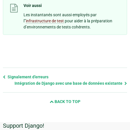
Voir aussi
Les instantanés sont aussi employés par
l”
infrastructure de test
pour aider à la préparation
d’environnements de tests cohérents.
Previous
Signalement d’erreurs
page
Intégration de Django avec une base de données existante
and
next
BACK TO TOP
page
Support Django!
Informations