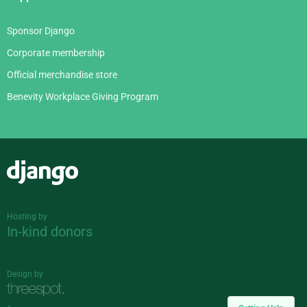
Sponsor Django
Corporate membership
Official merchandise store
Benevity Workplace Giving Program
Django
Hosting by
In-kind donors
Design by