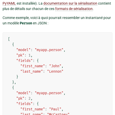
PyYAML
est installée). La
documentation sur la sérialisation
contient
plus de détails sur chacun de ces
formats de sérialisation
.
Comme exemple, voici à quoi pourrait ressembler un instantané pour
un modèle
Person
en JSON :
[
{
"model"
:
"myapp.person"
,
"pk"
:
1
,
"fields"
:
{
"first_name"
:
"John"
,
"last_name"
:
"Lennon"
}
},
{
"model"
:
"myapp.person"
,
"pk"
:
2
,
"fields"
:
{
"first_name"
:
"Paul"
,
"last_name"
:
"McCartney"