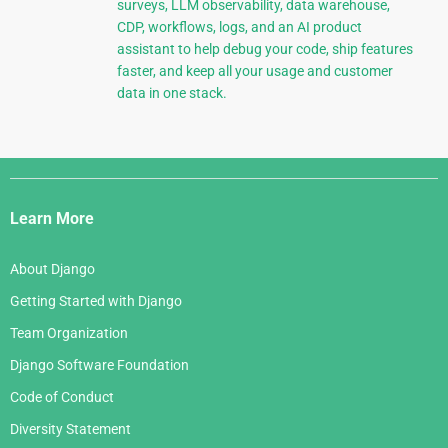
surveys, LLM observability, data warehouse,
CDP, workflows, logs, and an AI product
assistant to help debug your code, ship features
faster, and keep all your usage and customer
data in one stack.
Django
Links
Learn More
About Django
Getting Started with Django
Team Organization
Django Software Foundation
Code of Conduct
Diversity Statement