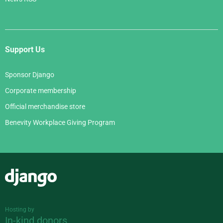
Support Us
Sponsor Django
Corporate membership
Official merchandise store
Benevity Workplace Giving Program
Django
Hosting by
In-kind donors