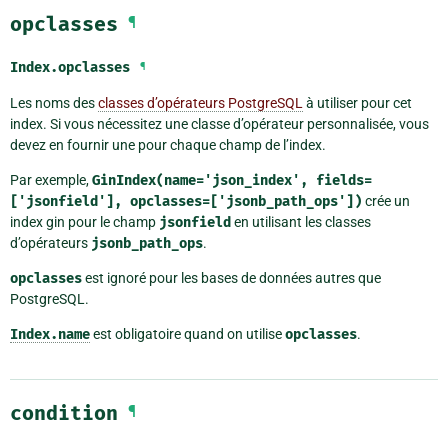
opclasses
¶
Index.
opclasses
¶
Les noms des
classes d’opérateurs PostgreSQL
à utiliser pour cet
index. Si vous nécessitez une classe d’opérateur personnalisée, vous
devez en fournir une pour chaque champ de l’index.
Par exemple,
GinIndex(name='json_index',
fields=
['jsonfield'],
opclasses=['jsonb_path_ops'])
crée un
index gin pour le champ
jsonfield
en utilisant les classes
d’opérateurs
jsonb_path_ops
.
opclasses
est ignoré pour les bases de données autres que
PostgreSQL.
Index.name
est obligatoire quand on utilise
opclasses
.
condition
¶