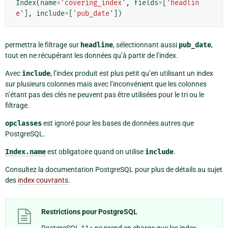
Index
(
name
=
'covering_index'
,
fields
=
[
'headlin
e'
],
include
=
[
'pub_date'
])
permettra le filtrage sur
headline
, sélectionnant aussi
pub_date
,
tout en ne récupérant les données qu’à partir de l’index.
Avec
include
, l’index produit est plus petit qu’en utilisant un index
sur plusieurs colonnes mais avec l’inconvénient que les colonnes
n’étant pas des clés ne peuvent pas être utilisées pour le tri ou le
filtrage.
opclasses
est ignoré pour les bases de données autres que
PostgreSQL.
Index.name
est obligatoire quand on utilise
include
.
Consultez la documentation PostgreSQL pour plus de détails au sujet
des
index couvrants
.
Restrictions pour PostgreSQL