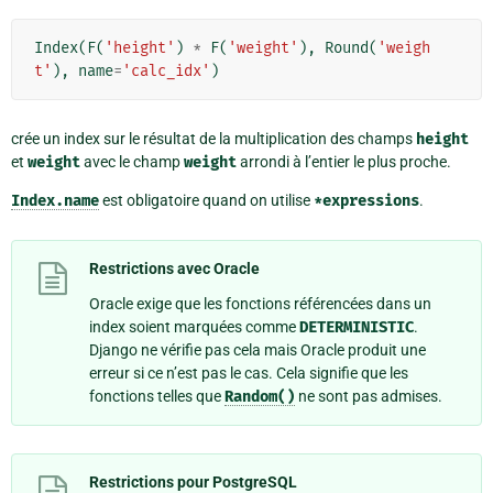
Index
(
F
(
'height'
)
*
F
(
'weight'
),
Round
(
'weigh
t'
),
name
=
'calc_idx'
)
crée un index sur le résultat de la multiplication des champs
height
et
weight
avec le champ
weight
arrondi à l’entier le plus proche.
Index.name
est obligatoire quand on utilise
*expressions
.
Restrictions avec Oracle
Oracle exige que les fonctions référencées dans un
index soient marquées comme
DETERMINISTIC
.
Django ne vérifie pas cela mais Oracle produit une
erreur si ce n’est pas le cas. Cela signifie que les
fonctions telles que
Random()
ne sont pas admises.
Restrictions pour PostgreSQL