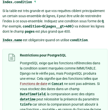
Index.
condition
¶
Si la table est très grande et que vos requêtes ciblent principalement
un certain sous-ensemble de lignes, il peut être utile de restreindre
l’index à ce sous-ensemble. Indiquez une condition sous forme de
Q
.
Par exemple,
condition=Q(pages__gt=400)
va indexer les lignes
dont le champ
pages
est plus grand que 400.
Index.name
est obligatoire quand on utilise
condition
.
Restrictions pour PostgreSQL
PostgreSQL exige que les fonctions référencées dans
la condition soient marquées comme IMMUTABLE.
Django ne le vérifie pas, mais PostgreSQL produira
une erreur. Cela signifie que des fonctions telles que
Fonctions de date
et
Concat
ne sont pas admises. Si
vous stockez des dates dans un champ
DateTimeField
, la comparaison avec des objets
datetime
peut nécessiter la présence du paramètre
tzinfo
car sinon la comparaison pourrait aboutir à
une fonction « mutable » en raison du forçage de type