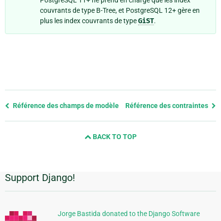
PostgreSQL 11+ ne prend en charge que les index
couvrants de type B-Tree, et PostgreSQL 12+ gère en
plus les index couvrants de type
GiST
.
Previous
Référence des champs de modèle
Référence des contraintes
page
and
BACK TO TOP
next
page
Support Django!
Informations
supplémentaires
Jorge Bastida donated to the Django Software