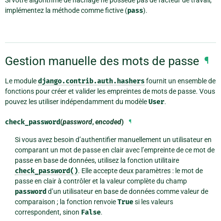
Si votre algorithme de hachage ne possède pas de facteur de travail,
implémentez la méthode comme fictive (
pass
).
Gestion manuelle des mots de passe
¶
Le module
django.contrib.auth.hashers
fournit un ensemble de
fonctions pour créer et valider les empreintes de mots de passe. Vous
pouvez les utiliser indépendamment du modèle
User
.
check_password
(
password
,
encoded
)
¶
Si vous avez besoin d’authentifier manuellement un utilisateur en
comparant un mot de passe en clair avec l’empreinte de ce mot de
passe en base de données, utilisez la fonction utilitaire
check_password()
. Elle accepte deux paramètres : le mot de
passe en clair à contrôler et la valeur complète du champ
password
d’un utilisateur en base de données comme valeur de
comparaison ; la fonction renvoie
True
si les valeurs
correspondent, sinon
False
.