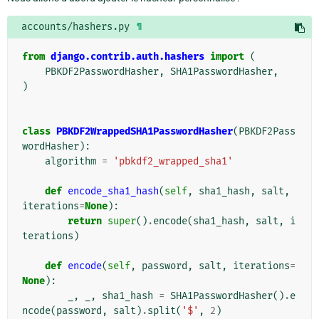
accounts/hashers.py
¶
from
django.contrib.auth.hashers
import
(
PBKDF2PasswordHasher
,
SHA1PasswordHasher
,
)
class
PBKDF2WrappedSHA1PasswordHasher
(
PBKDF2Pass
wordHasher
):
algorithm
=
'pbkdf2_wrapped_sha1'
def
encode_sha1_hash
(
self
,
sha1_hash
,
salt
,
iterations
=
None
):
return
super
()
.
encode
(
sha1_hash
,
salt
,
i
terations
)
def
encode
(
self
,
password
,
salt
,
iterations
=
None
):
_
,
_
,
sha1_hash
=
SHA1PasswordHasher
()
.
e
ncode
(
password
,
salt
)
.
split
(
'$'
,
2
)