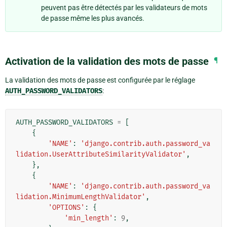
peuvent pas être détectés par les validateurs de mots
de passe même les plus avancés.
Activation de la validation des mots de passe
¶
La validation des mots de passe est configurée par le réglage
AUTH_PASSWORD_VALIDATORS
:
AUTH_PASSWORD_VALIDATORS
=
[
{
'NAME'
:
'django.contrib.auth.password_va
lidation.UserAttributeSimilarityValidator'
,
},
{
'NAME'
:
'django.contrib.auth.password_va
lidation.MinimumLengthValidator'
,
'OPTIONS'
:
{
'min_length'
:
9
,