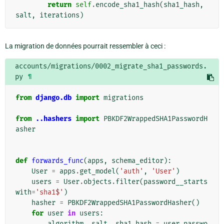
return
self
.
encode_sha1_hash
(
sha1_hash
,
salt
,
iterations
)
La migration de données pourrait ressembler à ceci :
accounts/migrations/0002_migrate_sha1_passwords.
py
¶
from
django.db
import
migrations
from
..hashers
import
PBKDF2WrappedSHA1PasswordH
asher
def
forwards_func
(
apps
,
schema_editor
):
User
=
apps
.
get_model
(
'auth'
,
'User'
)
users
=
User
.
objects
.
filter
(
password__starts
with
=
'sha1$'
)
hasher
=
PBKDF2WrappedSHA1PasswordHasher
()
for
user
in
users
:
algorithm
,
salt
,
sha1_hash
=
user
.
passwo