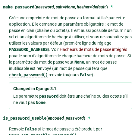
make_password
(
password
,
salt=None
,
hasher='default'
)
¶
Crée une empreinte de mot de passe au format utilisé par cette
application. Elle demande un paramètre obligatoire : le mot de
passe en clair (chaîne ou octets). Il est aussi possible de fournir un
sel et un algorithme de hachage à utiliser, si vous ne souhaitez pas
utiliser les valeurs par défaut (première ligne du réglage
PASSWORD_HASHERS
). Voir
Hacheurs de mots de passe intégrés
pour le nom d’algorithme de chaque hacheur de mots de passe. Si
le paramètre du mot de passe vaut
None
, un mot de passe
inutilisable est renvoyé (un mot de passe qui fera que
check_password()
renvoie toujours
False
) .
Changed in Django 3.1:
Le paramètre
password
doit être une chaîne ou des octets s’il
ne vaut pas
None
.
is_password_usable
(
encoded_password
)
¶
Renvoie
False
si le mot de passe a été produit par