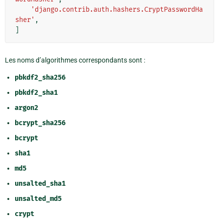
'django.contrib.auth.hashers.CryptPasswordHa
sher'
,
]
Les noms d’algorithmes correspondants sont :
pbkdf2_sha256
pbkdf2_sha1
argon2
bcrypt_sha256
bcrypt
sha1
md5
unsalted_sha1
unsalted_md5
crypt