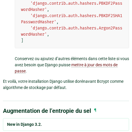
'django.contrib.auth.hashers.PBKDF2Pass
wordHasher'
,
'django.contrib.auth.hashers.PBKDF2SHA1
PasswordHasher'
,
'django.contrib.auth.hashers.Argon2Pass
wordHasher'
,
]
Conservez ou ajoutez d’autres éléments dans cette liste si vous
avez besoin que Django puisse
mettre à jour des mots de
passe
.
Et voilà, votre installation Django utilise dorénavant Bcrypt comme
algorithme de stockage par défaut.
Augmentation de l’entropie du sel
¶
New in Django 3.2.