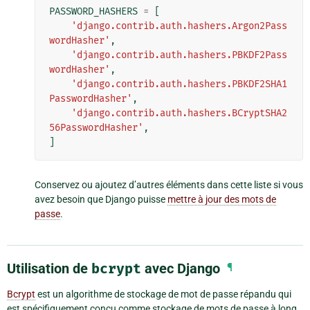
PASSWORD_HASHERS
=
[
'django.contrib.auth.hashers.Argon2Pass
wordHasher'
,
'django.contrib.auth.hashers.PBKDF2Pass
wordHasher'
,
'django.contrib.auth.hashers.PBKDF2SHA1
PasswordHasher'
,
'django.contrib.auth.hashers.BCryptSHA2
56PasswordHasher'
,
]
Conservez ou ajoutez d’autres éléments dans cette liste si vous
avez besoin que Django puisse
mettre à jour des mots de
passe
.
Utilisation de
bcrypt
avec Django
¶
Bcrypt
est un algorithme de stockage de mot de passe répandu qui
est spécifiquement conçu comme stockage de mots de passe à long