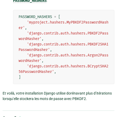
PASSWORD_HASHERS
:
PASSWORD_HASHERS
=
[
'myproject.hashers.MyPBKDF2PasswordHash
er'
,
'django.contrib.auth.hashers.PBKDF2Pass
wordHasher'
,
'django.contrib.auth.hashers.PBKDF2SHA1
PasswordHasher'
,
'django.contrib.auth.hashers.Argon2Pass
wordHasher'
,
'django.contrib.auth.hashers.BCryptSHA2
56PasswordHasher'
,
]
Et voilà, votre installation Django utilise dorénavant plus d’itérations
lorsqu’elle stockera les mots de passe avec PBKDF2.