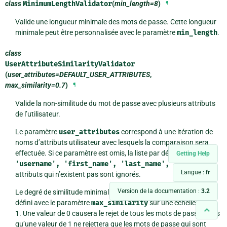
class
MinimumLengthValidator
(
min_length=8
)
¶
Valide une longueur minimale des mots de passe. Cette longueur
minimale peut être personnalisée avec le paramètre
min_length
.
class
UserAttributeSimilarityValidator
(
user_attributes=DEFAULT_USER_ATTRIBUTES
,
max_similarity=0.7
)
¶
Valide la non-similitude du mot de passe avec plusieurs attributs
de l’utilisateur.
Le paramètre
user_attributes
correspond à une itération de
noms d’attributs utilisateur avec lesquels la comparaison sera
effectuée. Si ce paramètre est omis, la liste par défaut contient :
Getting Help
'username',
'first_name',
'last_name',
'email'
. Les
Langue :
fr
attributs qui n’existent pas sont ignorés.
Version de la documentation :
3.2
Le degré de similitude minimal d’un mot de passe rejeté peut être
défini avec le paramètre
max_similarity
sur une échelle de 0 à
1. Une valeur de 0 causera le rejet de tous les mots de passe, alors
qu’une valeur de 1 ne rejettera que les mots de passe qui sont