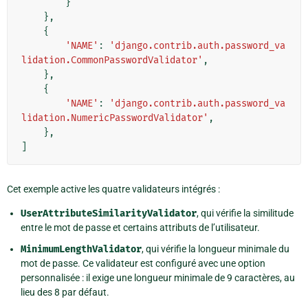
}
},
{
'NAME'
:
'django.contrib.auth.password_va
lidation.CommonPasswordValidator'
,
},
{
'NAME'
:
'django.contrib.auth.password_va
lidation.NumericPasswordValidator'
,
},
]
Cet exemple active les quatre validateurs intégrés :
UserAttributeSimilarityValidator
, qui vérifie la similitude
entre le mot de passe et certains attributs de l’utilisateur.
MinimumLengthValidator
, qui vérifie la longueur minimale du
mot de passe. Ce validateur est configuré avec une option
personnalisée : il exige une longueur minimale de 9 caractères, au
lieu des 8 par défaut.