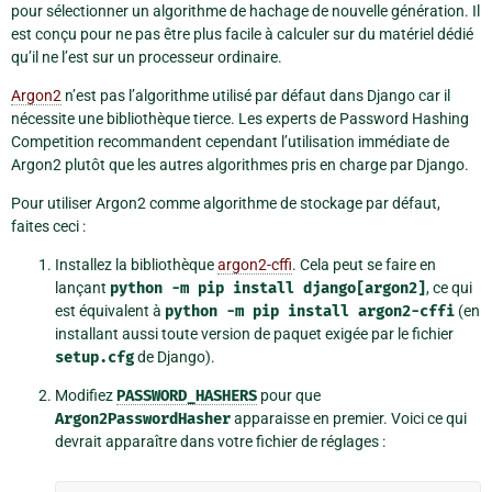
pour sélectionner un algorithme de hachage de nouvelle génération. Il
est conçu pour ne pas être plus facile à calculer sur du matériel dédié
qu’il ne l’est sur un processeur ordinaire.
Argon2
n’est pas l’algorithme utilisé par défaut dans Django car il
nécessite une bibliothèque tierce. Les experts de Password Hashing
Competition recommandent cependant l’utilisation immédiate de
Argon2 plutôt que les autres algorithmes pris en charge par Django.
Pour utiliser Argon2 comme algorithme de stockage par défaut,
faites ceci :
Installez la bibliothèque
argon2-cffi
. Cela peut se faire en
lançant
python
-m
pip
install
django[argon2]
, ce qui
est équivalent à
python
-m
pip
install
argon2-cffi
(en
installant aussi toute version de paquet exigée par le fichier
setup.cfg
de Django).
Modifiez
PASSWORD_HASHERS
pour que
Argon2PasswordHasher
apparaisse en premier. Voici ce qui
devrait apparaître dans votre fichier de réglages :