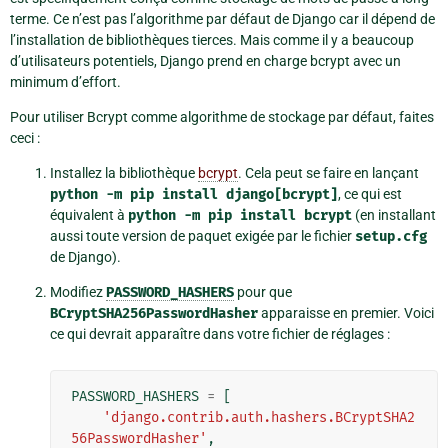
terme. Ce n’est pas l’algorithme par défaut de Django car il dépend de
l’installation de bibliothèques tierces. Mais comme il y a beaucoup
d’utilisateurs potentiels, Django prend en charge bcrypt avec un
minimum d’effort.
Pour utiliser Bcrypt comme algorithme de stockage par défaut, faites
ceci :
Installez la bibliothèque
bcrypt
. Cela peut se faire en lançant
python
-m
pip
install
django[bcrypt]
, ce qui est
équivalent à
python
-m
pip
install
bcrypt
(en installant
aussi toute version de paquet exigée par le fichier
setup.cfg
de Django).
Modifiez
PASSWORD_HASHERS
pour que
BCryptSHA256PasswordHasher
apparaisse en premier. Voici
ce qui devrait apparaître dans votre fichier de réglages :
PASSWORD_HASHERS
=
[
'django.contrib.auth.hashers.BCryptSHA2
56PasswordHasher'
,