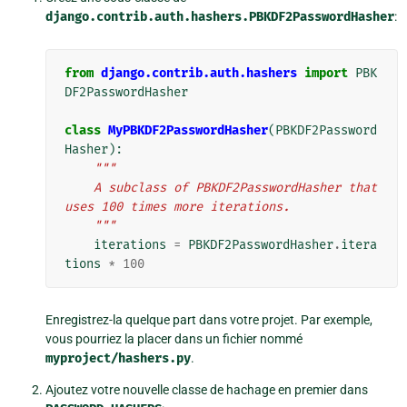
django.contrib.auth.hashers.PBKDF2PasswordHasher
:
from
django.contrib.auth.hashers
import
PBK
DF2PasswordHasher
class
MyPBKDF2PasswordHasher
(
PBKDF2Password
Hasher
):
"""
    A subclass of PBKDF2PasswordHasher that 
uses 100 times more iterations.
    """
iterations
=
PBKDF2PasswordHasher
.
itera
tions
*
100
Enregistrez-la quelque part dans votre projet. Par exemple,
vous pourriez la placer dans un fichier nommé
myproject/hashers.py
.
Ajoutez votre nouvelle classe de hachage en premier dans