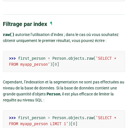
Filtrage par index
¶
raw()
autorise l’utilisation d’index ; dans le cas où vous souhaitez
obtenir uniquement le premier résultat, vous pouvez écrire :
>>> 
first_person
=
Person
.
objects
.
raw
(
'SELECT * 
FROM myapp_person'
)[
0
]
Cependant, l’indexation et la segmentation ne sont pas effectuées au
niveau de la base de données. Si la base de données contient une
grande quantité d’objets
Person
, il est plus efficace de limiter la
requête au niveau SQL :
>>> 
first_person
=
Person
.
objects
.
raw
(
'SELECT * 
FROM myapp_person LIMIT 1'
)[
0
]