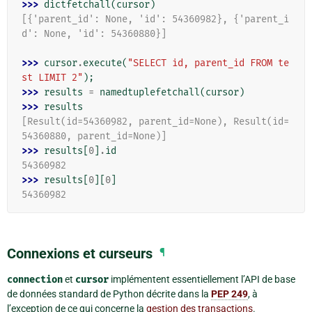
>>> 
dictfetchall
(
cursor
)
[{'parent_id': None, 'id': 54360982}, {'parent_i
d': None, 'id': 54360880}]
>>> 
cursor
.
execute
(
"SELECT id, parent_id FROM te
st LIMIT 2"
);
>>> 
results
=
namedtuplefetchall
(
cursor
)
>>> 
results
[Result(id=54360982, parent_id=None), Result(id=
54360880, parent_id=None)]
>>> 
results
[
0
]
.
id
54360982
>>> 
results
[
0
][
0
]
54360982
Connexions et curseurs
¶
connection
et
cursor
implémentent essentiellement l’API de base
de données standard de Python décrite dans la
PEP 249
, à
l’exception de ce qui concerne la
gestion des transactions
.