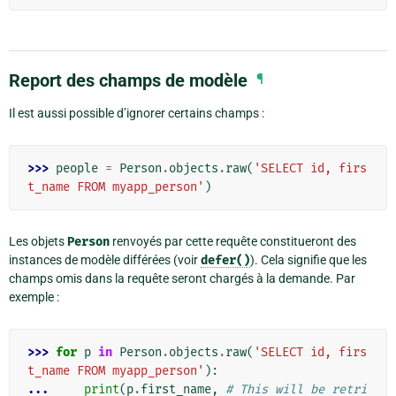
Report des champs de modèle
¶
Il est aussi possible d’ignorer certains champs :
>>> 
people
=
Person
.
objects
.
raw
(
'SELECT id, firs
t_name FROM myapp_person'
)
Les objets
Person
renvoyés par cette requête constitueront des
instances de modèle différées (voir
defer()
). Cela signifie que les
champs omis dans la requête seront chargés à la demande. Par
exemple :
>>> 
for
p
in
Person
.
objects
.
raw
(
'SELECT id, firs
t_name FROM myapp_person'
):
... 
print
(
p
.
first_name
,
# This will be retri