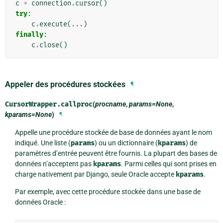
c
=
connection
.
cursor
()
try
:
c
.
execute
(
...
)
finally
:
c
.
close
()
Appeler des procédures stockées
¶
CursorWrapper.
callproc
(
procname
,
params=None
,
kparams=None
)
¶
Appelle une procédure stockée de base de données ayant le nom
indiqué. Une liste (
params
) ou un dictionnaire (
kparams
) de
paramètres d’entrée peuvent être fournis. La plupart des bases de
données n’acceptent pas
kparams
. Parmi celles qui sont prises en
charge nativement par Django, seule Oracle accepte
kparams
.
Par exemple, avec cette procédure stockée dans une base de
données Oracle :