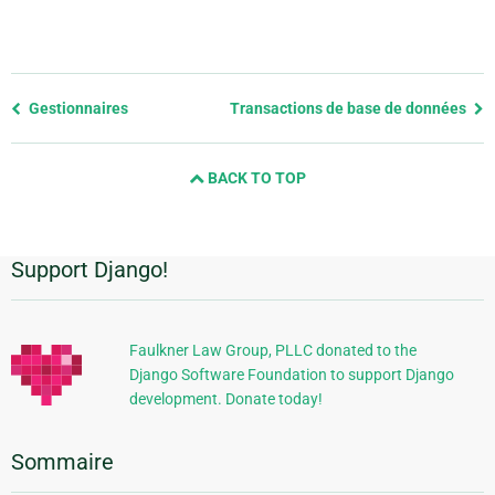
Previous
Gestionnaires
Transactions de base de données
page
and
BACK TO TOP
next
page
Support Django!
Informations
supplémentaires
Faulkner Law Group, PLLC donated to the
Django Software Foundation to support Django
development. Donate today!
Sommaire