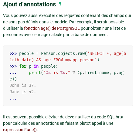
Ajout d’annotations
¶
Vous pouvez aussi exécuter des requêtes contenant des champs qui
ne sont pas définis dans le modèle. Par exemple, il serait possible
d’utiliser la
fonction age() de PostgreSQL
pour obtenir une liste de
personnes avec leur âge calculé par la base de données :
>>> 
people
=
Person
.
objects
.
raw
(
'SELECT *, age(b
irth_date) AS age FROM myapp_person'
)
>>> 
for
p
in
people
:
... 
print
(
"
%s
 is 
%s
."
%
(
p
.
first_name
,
p
.
ag
e
))
John is 37.
Jane is 42.
...
Il est souvent possible d’éviter de devoir utiliser du code SQL brut
pour calculer des annotations en faisant plutôt appel à une
expression Func()
.