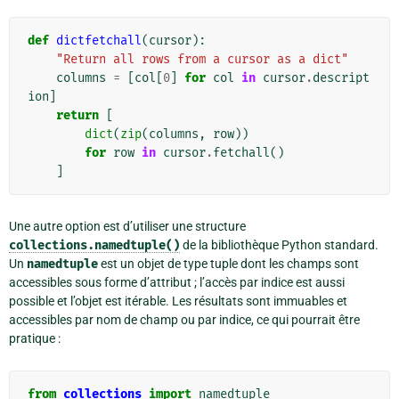
def
dictfetchall
(
cursor
):
"Return all rows from a cursor as a dict"
columns
=
[
col
[
0
]
for
col
in
cursor
.
descript
ion
]
return
[
dict
(
zip
(
columns
,
row
))
for
row
in
cursor
.
fetchall
()
]
Une autre option est d’utiliser une structure
collections.namedtuple()
de la bibliothèque Python standard.
Un
namedtuple
est un objet de type tuple dont les champs sont
accessibles sous forme d’attribut ; l’accès par indice est aussi
possible et l’objet est itérable. Les résultats sont immuables et
accessibles par nom de champ ou par indice, ce qui pourrait être
pratique :
from
collections
import
namedtuple