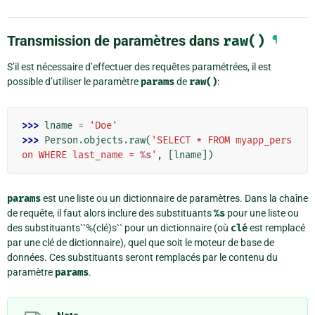
Transmission de paramètres dans
raw()
¶
S’il est nécessaire d’effectuer des requêtes paramétrées, il est
possible d’utiliser le paramètre
params
de
raw()
:
>>> 
lname
=
'Doe'
>>> 
Person
.
objects
.
raw
(
'SELECT * FROM myapp_pers
on WHERE last_name = 
%s
'
,
[
lname
])
params
est une liste ou un dictionnaire de paramètres. Dans la chaîne
de requête, il faut alors inclure des substituants
%s
pour une liste ou
des substituants``%(clé)s`` pour un dictionnaire (où
clé
est remplacé
par une clé de dictionnaire), quel que soit le moteur de base de
données. Ces substituants seront remplacés par le contenu du
paramètre
params
.