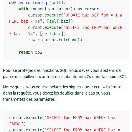
def
my_custom_sql
(
self
):
with
connection
.
cursor
()
as
cursor
:
cursor
.
execute
(
"UPDATE bar SET foo = 1 W
HERE baz = 
%s
"
,
[
self
.
baz
])
cursor
.
execute
(
"SELECT foo FROM bar WHER
E baz = 
%s
"
,
[
self
.
baz
])
row
=
cursor
.
fetchone
()
return
row
Pour se protéger des injections SQL, vous devez vous abstenir de
placer des guillemets autour des substituants
%s
dans la chaîne SQL.
Notez que si vous voulez inclure des signes « pour cent » littéraux
dans la requête, vous devez les doubler dans le cas où vous
transmettez des paramètres :
cursor
.
execute
(
"SELECT foo FROM bar WHERE baz = 
'30%'"
)
cursor
.
execute
(
"SELECT foo FROM bar WHERE baz = 