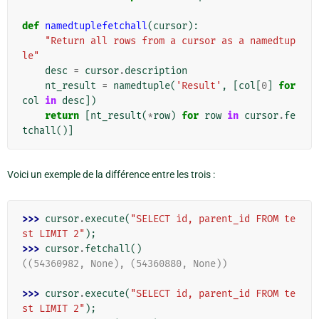
def
namedtuplefetchall
(
cursor
):
"Return all rows from a cursor as a namedtup
le"
desc
=
cursor
.
description
nt_result
=
namedtuple
(
'Result'
,
[
col
[
0
]
for
col
in
desc
])
return
[
nt_result
(
*
row
)
for
row
in
cursor
.
fe
tchall
()]
Voici un exemple de la différence entre les trois :
>>> 
cursor
.
execute
(
"SELECT id, parent_id FROM te
st LIMIT 2"
);
>>> 
cursor
.
fetchall
()
((54360982, None), (54360880, None))
>>> 
cursor
.
execute
(
"SELECT id, parent_id FROM te
st LIMIT 2"
);