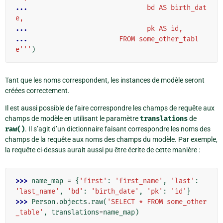
... 
                             bd AS birth_dat
e,
... 
                             pk AS id,
... 
                      FROM some_other_tabl
e'''
)
Tant que les noms correspondent, les instances de modèle seront
créées correctement.
Il est aussi possible de faire correspondre les champs de requête aux
champs de modèle en utilisant le paramètre
translations
de
raw()
. Il s’agit d’un dictionnaire faisant correspondre les noms des
champs de la requête aux noms des champs du modèle. Par exemple,
la requête ci-dessus aurait aussi pu être écrite de cette manière :
>>> 
name_map
=
{
'first'
:
'first_name'
,
'last'
:
'last_name'
,
'bd'
:
'birth_date'
,
'pk'
:
'id'
}
>>> 
Person
.
objects
.
raw
(
'SELECT * FROM some_other
_table'
,
translations
=
name_map
)