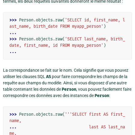
termes, les deux requêtes suivantes donneront le même résultat :
>>> 
Person
.
objects
.
raw
(
'SELECT id, first_name, l
ast_name, birth_date FROM myapp_person'
)
...
>>> 
Person
.
objects
.
raw
(
'SELECT last_name, birth_
date, first_name, id FROM myapp_person'
)
...
La correspondance se fait sur le nom. Cela signifie que vous pouvez
utiliser les clauses SQL
AS
pour faire correspondre les champs de la
requête aux champs du modèle. Ainsi, si vous disposez d’une autre
table contenant les données de
Person
, vous pouvez facilement faire
correspondre ces données avec des instances de
Person
:
>>> 
Person
.
objects
.
raw
(
'''SELECT first AS first_
name,
... 
                             last AS last_na
me,