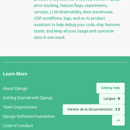
error tracking, feature flags, experiments,
surveys, LLM observability, data warehouse,
CDP, workflows, logs, and an AI product
assistant to help debug your code, ship features
faster, and keep all your usage and customer
data in one stack.
Django
Links
Learn More
Getting Help
About Django
Getting Started with Django
Langue :
fr
Team Organization
Version de la documentation :
3.2
Django Software Foundation
Code of Conduct