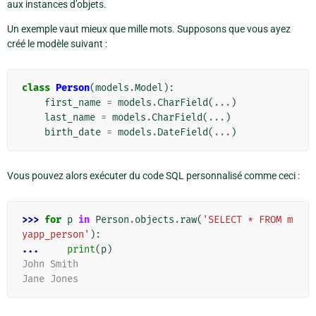
aux instances d’objets.
Un exemple vaut mieux que mille mots. Supposons que vous ayez
créé le modèle suivant :
class
Person
(
models
.
Model
):
first_name
=
models
.
CharField
(
...
)
last_name
=
models
.
CharField
(
...
)
birth_date
=
models
.
DateField
(
...
)
Vous pouvez alors exécuter du code SQL personnalisé comme ceci :
>>> 
for
p
in
Person
.
objects
.
raw
(
'SELECT * FROM m
yapp_person'
):
... 
print
(
p
)
John Smith
Jane Jones