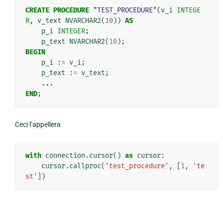
CREATE
PROCEDURE
"TEST_PROCEDURE"
(
v_i
INTEGE
R
,
v_text
NVARCHAR2
(
10
))
AS
p_i
INTEGER
;
p_text
NVARCHAR2
(
10
);
BEGIN
p_i
:
=
v_i
;
p_text
:
=
v_text
;
...
END
;
Ceci l’appellera
with
connection
.
cursor
()
as
cursor
:
cursor
.
callproc
(
'test_procedure'
,
[
1
,
'te
st'
])