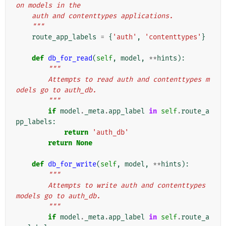
on models in the
    auth and contenttypes applications.
    """
route_app_labels
=
{
'auth'
,
'contenttypes'
}
def
db_for_read
(
self
,
model
,
**
hints
):
"""
        Attempts to read auth and contenttypes m
odels go to auth_db.
        """
if
model
.
_meta
.
app_label
in
self
.
route_a
pp_labels
:
return
'auth_db'
return
None
def
db_for_write
(
self
,
model
,
**
hints
):
"""
        Attempts to write auth and contenttypes 
models go to auth_db.
        """
if
model
.
_meta
.
app_label
in
self
.
route_a