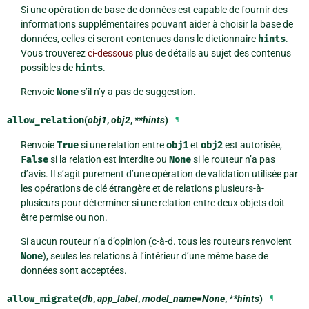
Si une opération de base de données est capable de fournir des
informations supplémentaires pouvant aider à choisir la base de
données, celles-ci seront contenues dans le dictionnaire
hints
.
Vous trouverez
ci-dessous
plus de détails au sujet des contenus
possibles de
hints
.
Renvoie
None
s’il n’y a pas de suggestion.
allow_relation
(
obj1
,
obj2
,
**hints
)
¶
Renvoie
True
si une relation entre
obj1
et
obj2
est autorisée,
False
si la relation est interdite ou
None
si le routeur n’a pas
d’avis. Il s’agit purement d’une opération de validation utilisée par
les opérations de clé étrangère et de relations plusieurs-à-
plusieurs pour déterminer si une relation entre deux objets doit
être permise ou non.
Si aucun routeur n’a d’opinion (c-à-d. tous les routeurs renvoient
None
), seules les relations à l’intérieur d’une même base de
données sont acceptées.
allow_migrate
(
db
,
app_label
,
model_name=None
,
**hints
)
¶