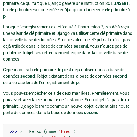
primaire, ce qui fait que Django génère une instruction SQL
INSERT
.
La clé primaire est donc créée et Django attribue cette clé primaire à
p
.
Lorsque l’enregistrement est effectué à l’instruction 2,
p
a déjà reçu
une valeur de clé primaire et Django va utiliser cette clé primaire dans
la nouvelle base de données. Si cette valeur de clé primaire n’est pas
déjà utilisée dans la base de données
second
, vous n’aurez pas de
problème, l’objet sera effectivement copié dans la nouvelle base de
données.
Cependant, si la clé primaire de
p
est déjà utilisée dans la base de
données
second
, l’objet existant dans la base de données
second
sera écrasé lors de l’enregistrement de
p
.
Vous pouvez empêcher cela de deux manières. Premièrement, vous
pouvez effacer la clé primaire de l’instance. Si un objet n’a pas de clé
primaire, Django le traite comme un nouvel objet, évitant ainsi toute
perte de données dans la base de données
second
:
>>> 
p
=
Person
(
name
=
'Fred'
)