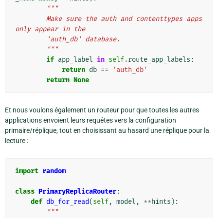
"""
        Make sure the auth and contenttypes apps 
only appear in the
        'auth_db' database.
        """
if
app_label
in
self
.
route_app_labels
:
return
db
==
'auth_db'
return
None
Et nous voulons également un routeur pour que toutes les autres
applications envoient leurs requêtes vers la configuration
primaire/réplique, tout en choisissant au hasard une réplique pour la
lecture :
import
random
class
PrimaryReplicaRouter
:
def
db_for_read
(
self
,
model
,
**
hints
):
"""