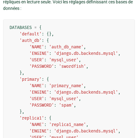
répliques en lecture seule. Voici les réglages définissant ces bases de
données :
DATABASES
=
{
'default'
:
{},
'auth_db'
:
{
'NAME'
:
'auth_db_name'
,
'ENGINE'
:
'django.db.backends.mysql'
,
'USER'
:
'mysql_user'
,
'PASSWORD'
:
'swordfish'
,
},
'primary'
:
{
'NAME'
:
'primary_name'
,
'ENGINE'
:
'django.db.backends.mysql'
,
'USER'
:
'mysql_user'
,
'PASSWORD'
:
'spam'
,
},
'replica1'
:
{
'NAME'
:
'replica1_name'
,
'ENGINE'
:
'django.db.backends.mysql'
,
'USER'
:
'mysql_user'
,