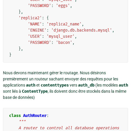
'PASSWORD'
:
'eggs'
,
},
'replica2'
:
{
'NAME'
:
'replica2_name'
,
'ENGINE'
:
'django.db.backends.mysql'
,
'USER'
:
'mysql_user'
,
'PASSWORD'
:
'bacon'
,
},
}
Nous devons maintenant gérer le routage. Nous désirons
premièrement un routeur sachant envoyer des requêtes pour les
applications
auth
et
contenttypes
vers
auth_db
(les modèles
auth
sont liés à
ContentType
, ils doivent donc être stockés dans la même
base de données)
class
AuthRouter
:
"""
    A router to control all database operations 