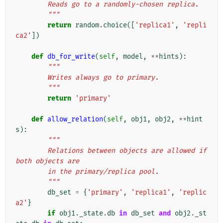
        Reads go to a randomly-chosen replica.
        """
return
random
.
choice
([
'replica1'
,
'repli
ca2'
])
def
db_for_write
(
self
,
model
,
**
hints
):
"""
        Writes always go to primary.
        """
return
'primary'
def
allow_relation
(
self
,
obj1
,
obj2
,
**
hint
s
):
"""
        Relations between objects are allowed if 
both objects are
        in the primary/replica pool.
        """
db_set
=
{
'primary'
,
'replica1'
,
'replic
a2'
}
if
obj1
.
_state
.
db
in
db_set
and
obj2
.
_st