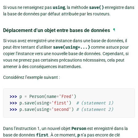
Si vous ne renseignez pas
using
, la méthode
save()
enregistre dans
la base de données par défaut attribuée par les routeurs.
Déplacement d’un objet entre bases de données
¶
Si vous avez enregistré une instance dans une base de données, il
peut être tentant d’utiliser
save(using=...)
comme astuce pour
copier l’instance vers une nouvelle base de données. Cependant, si
vous ne prenez pas certaines précautions nécessaires, cela peut
amener à des conséquences inattendues.
Considérez l’exemple suivant :
>>> 
p
=
Person
(
name
=
'Fred'
)
>>> 
p
.
save
(
using
=
'first'
)
# (statement 1)
>>> 
p
.
save
(
using
=
'second'
)
# (statement 2)
Dans l’instruction 1, un nouvel objet
Person
est enregistré dans la
base de données
first
. À ce moment,
p
n’a pas encore de clé