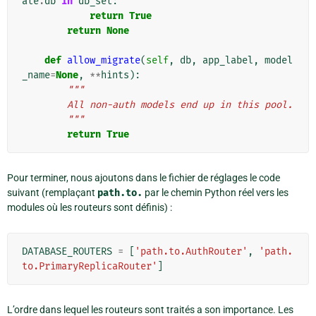
ate
.
db
in
db_set
:
return
True
return
None
def
allow_migrate
(
self
,
db
,
app_label
,
model
_name
=
None
,
**
hints
):
"""
        All non-auth models end up in this pool.
        """
return
True
Pour terminer, nous ajoutons dans le fichier de réglages le code
suivant (remplaçant
path.to.
par le chemin Python réel vers les
modules où les routeurs sont définis) :
DATABASE_ROUTERS
=
[
'path.to.AuthRouter'
,
'path.
to.PrimaryReplicaRouter'
]
L’ordre dans lequel les routeurs sont traités a son importance. Les