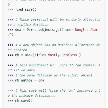
b'
>>> 
fred
.
save
()
>>> 
# These retrieval will be randomly allocated 
to a replica database
>>> 
dna
=
Person
.
objects
.
get
(
name
=
'Douglas Adam
s'
)
>>> 
# A new object has no database allocation wh
en created
>>> 
mh
=
Book
(
title
=
'Mostly Harmless'
)
>>> 
# This assignment will consult the router, a
nd set mh onto
>>> 
# the same database as the author object
>>> 
mh
.
author
=
dna
>>> 
# This save will force the 'mh' instance ont
o the primary database...
>>> 
mh
.
save
()