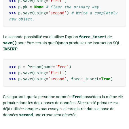
>>> 
p
.
save
(
using
=
'first'
)
>>> 
p
.
pk
=
None
# Clear the primary key.
>>> 
p
.
save
(
using
=
'second'
)
# Write a completely 
new object.
La seconde possibilité est d’utiliser l’option
force_insert
de
save()
pour être certain que Django produise une instruction SQL
INSERT
:
>>> 
p
=
Person
(
name
=
'Fred'
)
>>> 
p
.
save
(
using
=
'first'
)
>>> 
p
.
save
(
using
=
'second'
,
force_insert
=
True
)
Cela garantit que la personne nommée
Fred
possédera la même clé
primaire dans les deux bases de données. Si cette clé primaire est
déjà utilisée lorsque vous essayez d’enregistrer dans la base de
données
second
, une erreur sera générée.