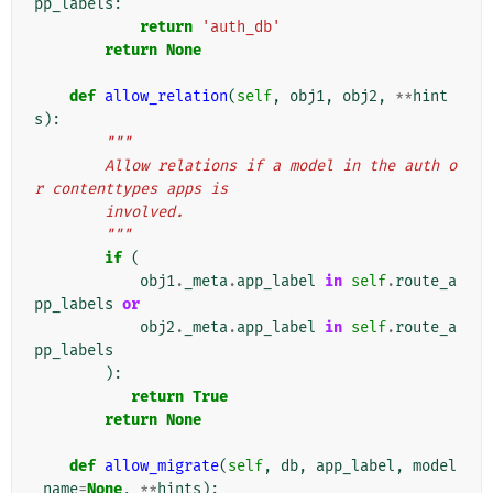
pp_labels
:
return
'auth_db'
return
None
def
allow_relation
(
self
,
obj1
,
obj2
,
**
hint
s
):
"""
        Allow relations if a model in the auth o
r contenttypes apps is
        involved.
        """
if
(
obj1
.
_meta
.
app_label
in
self
.
route_a
pp_labels
or
obj2
.
_meta
.
app_label
in
self
.
route_a
pp_labels
):
return
True
return
None
def
allow_migrate
(
self
,
db
,
app_label
,
model
_name
=
None
,
**
hints
):