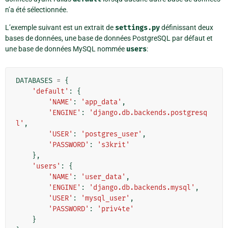
n’a été sélectionnée.
L’exemple suivant est un extrait de
settings.py
définissant deux
bases de données, une base de données PostgreSQL par défaut et
une base de données MySQL nommée
users
:
DATABASES
=
{
'default'
:
{
'NAME'
:
'app_data'
,
'ENGINE'
:
'django.db.backends.postgresq
l'
,
'USER'
:
'postgres_user'
,
'PASSWORD'
:
's3krit'
},
'users'
:
{
'NAME'
:
'user_data'
,
'ENGINE'
:
'django.db.backends.mysql'
,
'USER'
:
'mysql_user'
,
'PASSWORD'
:
'priv4te'
}