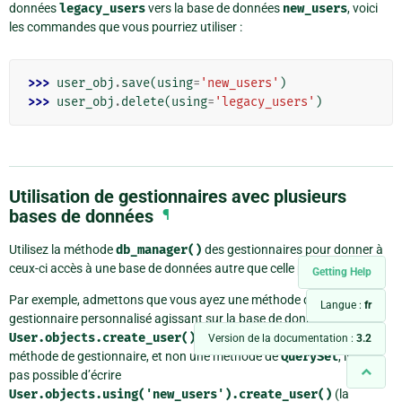
données
legacy_users
vers la base de données
new_users
, voici
les commandes que vous pourriez utiliser :
>>> 
user_obj
.
save
(
using
=
'new_users'
)
>>> 
user_obj
.
delete
(
using
=
'legacy_users'
)
Utilisation de gestionnaires avec plusieurs
bases de données
¶
Utilisez la méthode
db_manager()
des gestionnaires pour donner à
ceux-ci accès à une base de données autre que celle par défaut.
Getting Help
Par exemple, admettons que vous ayez une méthode d’un
Langue :
fr
gestionnaire personnalisé agissant sur la base de données,
User.objects.create_user()
. Comme
create_user()
est une
Version de la documentation :
3.2
méthode de gestionnaire, et non une méthode de
QuerySet
, il n’est
pas possible d’écrire
User.objects.using('new_users').create_user()
(la