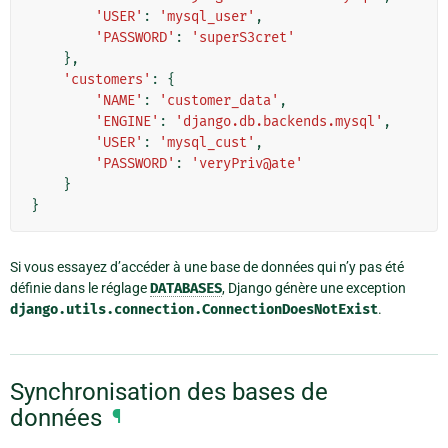
'USER'
:
'mysql_user'
,
'PASSWORD'
:
'superS3cret'
},
'customers'
:
{
'NAME'
:
'customer_data'
,
'ENGINE'
:
'django.db.backends.mysql'
,
'USER'
:
'mysql_cust'
,
'PASSWORD'
:
'veryPriv@ate'
}
}
Si vous essayez d’accéder à une base de données qui n’y pas été
définie dans le réglage
DATABASES
, Django génère une exception
django.utils.connection.ConnectionDoesNotExist
.
Synchronisation des bases de
données
¶