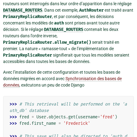
routeurs sont interrogés dans leur ordre d’apparition dans le réglage
DATABASE_ROUTERS
. Dans cet exemple,
AuthRouter
est traité avant
PrimaryReplicaRouter
, et par conséquent, les décisions
concernant les modèles de
auth
sont prises avant toute autre
décision. Si le réglage
DATABASE_ROUTERS
contenait les deux
routeurs dans l’ordre inverse,
PrimaryReplicaRouter.allow_migrate()
serait traité en
premier. La nature « ramasse-tout » de l’implémentation de
PrimaryReplicaRouter
signifierait que tous les modèles seraient
accessibles dans toutes les bases de données.
Avec l’installation de cette configuration et toutes les bases de
données migrées en accord avec
Synchronisation des bases de
données
, exécutons un peu de code Django
>>> 
# This retrieval will be performed on the 'a
uth_db' database
>>> 
fred
=
User
.
objects
.
get
(
username
=
'fred'
)
>>> 
fred
.
first_name
=
'Frederick'
>>> 
# This save will also be directed to 'auth_d