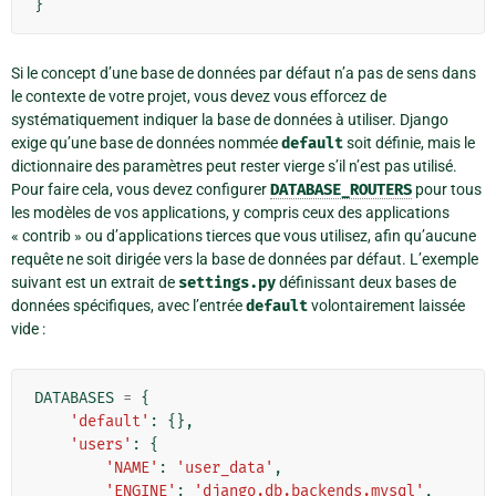
}
Si le concept d’une base de données par défaut n’a pas de sens dans
le contexte de votre projet, vous devez vous efforcez de
systématiquement indiquer la base de données à utiliser. Django
exige qu’une base de données nommée
default
soit définie, mais le
dictionnaire des paramètres peut rester vierge s’il n’est pas utilisé.
Pour faire cela, vous devez configurer
DATABASE_ROUTERS
pour tous
les modèles de vos applications, y compris ceux des applications
« contrib » ou d’applications tierces que vous utilisez, afin qu’aucune
requête ne soit dirigée vers la base de données par défaut. L’exemple
suivant est un extrait de
settings.py
définissant deux bases de
données spécifiques, avec l’entrée
default
volontairement laissée
vide :
DATABASES
=
{
'default'
:
{},
'users'
:
{
'NAME'
:
'user_data'
,
'ENGINE'
:
'django.db.backends.mysql'
,