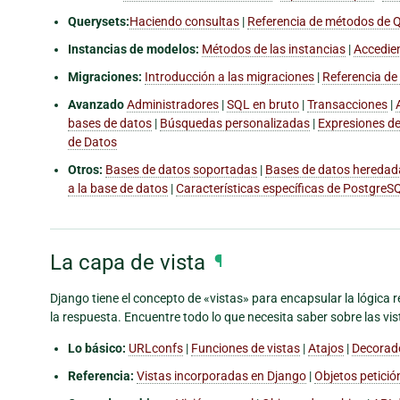
Querysets:
Haciendo consultas
|
Referencia de métodos de 
Instancias de modelos:
Métodos de las instancias
|
Accedie
Migraciones:
Introducción a las migraciones
|
Referencia de
Avanzado
Administradores
|
SQL en bruto
|
Transacciones
|
bases de datos
|
Búsquedas personalizadas
|
Expresiones de
de Datos
Otros:
Bases de datos soportadas
|
Bases de datos heredad
a la base de datos
|
Características específicas de PostgreS
La capa de vista
¶
Django tiene el concepto de «vistas» para encapsular la lógica 
la respuesta. Encuentre todo lo que necesita saber sobre las vist
Lo básico:
URLconfs
|
Funciones de vistas
|
Atajos
|
Decorad
Referencia:
Vistas incorporadas en Django
|
Objetos petici