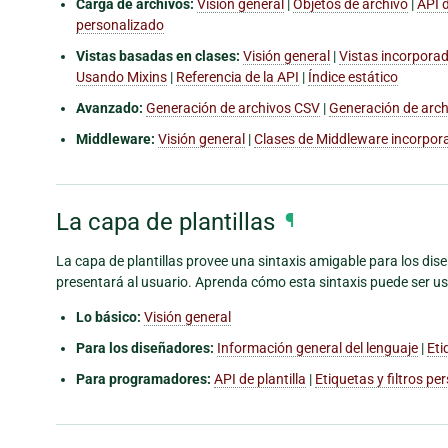
Carga de archivos:
Visión general
|
Objetos de archivo
|
API 
personalizado
Vistas basadas en clases:
Visión general
|
Vistas incorporad
Usando Mixins
|
Referencia de la API
|
Índice estático
Avanzado:
Generación de archivos CSV
|
Generación de arc
Middleware:
Visión general
|
Clases de Middleware incorpor
La capa de plantillas
¶
La capa de plantillas provee una sintaxis amigable para los di
presentará al usuario. Aprenda cómo esta sintaxis puede ser u
Lo básico:
Visión general
Para los diseñadores:
Información general del lenguaje
|
Eti
Para programadores:
API de plantilla
|
Etiquetas y filtros p