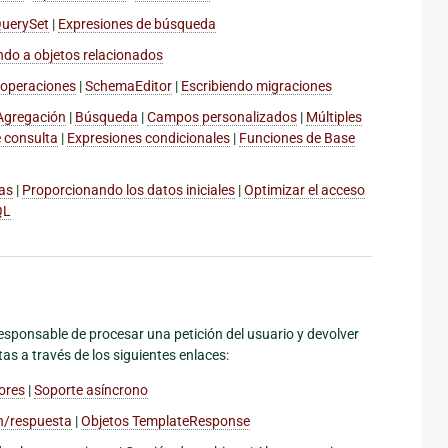
QuerySet
|
Expresiones de búsqueda
ndo a objetos relacionados
 operaciones
|
SchemaEditor
|
Escribiendo migraciones
Agregación
|
Búsqueda
|
Campos personalizados
|
Múltiples
 consulta
|
Expresiones condicionales
|
Funciones de Base
as
|
Proporcionando los datos iniciales
|
Optimizar el acceso
QL
responsable de procesar una petición del usuario y devolver
as a través de los siguientes enlaces:
ores
|
Soporte asíncrono
ón/respuesta
|
Objetos TemplateResponse