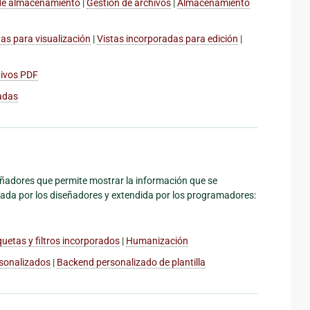
de almacenamiento
|
Gestión de archivos
|
Almacenamiento
as para visualización
|
Vistas incorporadas para edición
|
hivos PDF
adas
señadores que permite mostrar la información que se
sada por los diseñadores y extendida por los programadores:
quetas y filtros incorporados
|
Humanización
ersonalizados
|
Backend personalizado de plantilla