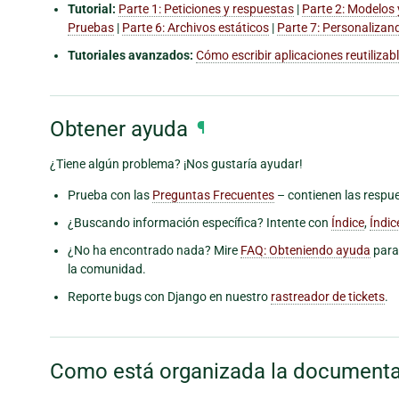
Tutorial:
Parte 1: Peticiones y respuestas
|
Parte 2: Modelos y
Pruebas
|
Parte 6: Archivos estáticos
|
Parte 7: Personalizand
Tutoriales avanzados:
Cómo escribir aplicaciones reutilizab
Obtener ayuda
¶
¿Tiene algún problema? ¡Nos gustaría ayudar!
Prueba con las
Preguntas Frecuentes
– contienen las resp
¿Buscando información específica? Intente con
Índice
,
Índic
¿No ha encontrado nada? Mire
FAQ: Obteniendo ayuda
para
la comunidad.
Reporte bugs con Django en nuestro
rastreador de tickets
.
Como está organizada la document