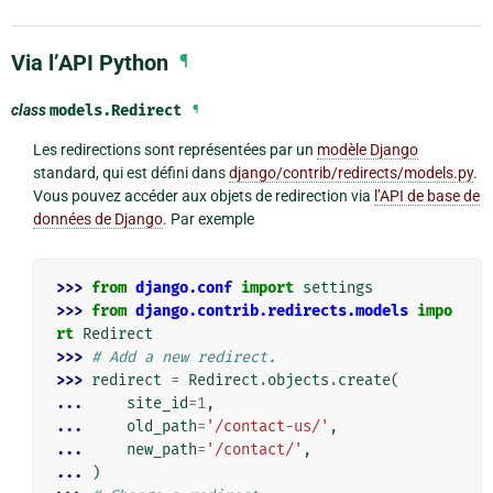
Via l’API Python
¶
class
models.
Redirect
¶
Les redirections sont représentées par un
modèle Django
standard, qui est défini dans
django/contrib/redirects/models.py
.
Vous pouvez accéder aux objets de redirection via
l’API de base de
données de Django
. Par exemple
>>> 
from
django.conf
import
settings
>>> 
from
django.contrib.redirects.models
impo
rt
Redirect
>>> 
# Add a new redirect.
>>> 
redirect
=
Redirect
.
objects
.
create
(
... 
site_id
=
1
,
... 
old_path
=
'/contact-us/'
,
... 
new_path
=
'/contact/'
,
... 
)