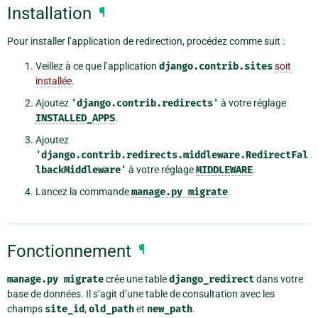
Installation
¶
Pour installer l’application de redirection, procédez comme suit :
Veillez à ce que l’application
django.contrib.sites
soit
installée
.
Ajoutez
'django.contrib.redirects'
à votre réglage
INSTALLED_APPS
.
Ajoutez
'django.contrib.redirects.middleware.RedirectFal
lbackMiddleware'
à votre réglage
MIDDLEWARE
.
Lancez la commande
manage.py
migrate
.
Fonctionnement
¶
manage.py
migrate
crée une table
django_redirect
dans votre
base de données. Il s’agit d’une table de consultation avec les
champs
site_id
,
old_path
et
new_path
.