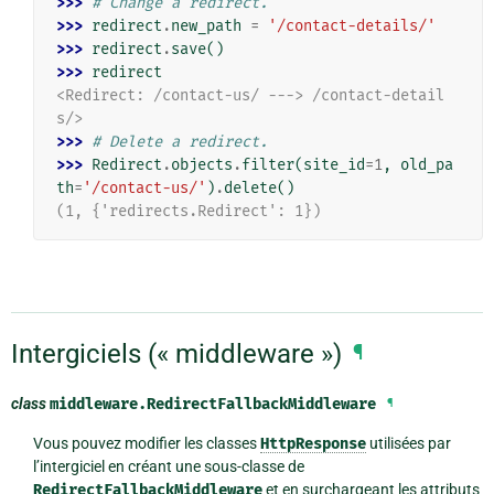
>>> 
# Change a redirect.
>>> 
redirect
.
new_path
=
'/contact-details/'
>>> 
redirect
.
save
()
>>> 
redirect
<Redirect: /contact-us/ ---> /contact-detail
s/>
>>> 
# Delete a redirect.
>>> 
Redirect
.
objects
.
filter
(
site_id
=
1
,
old_pa
th
=
'/contact-us/'
)
.
delete
()
(1, {'redirects.Redirect': 1})
Intergiciels (« middleware »)
¶
class
middleware.
RedirectFallbackMiddleware
¶
Vous pouvez modifier les classes
HttpResponse
utilisées par
l’intergiciel en créant une sous-classe de
RedirectFallbackMiddleware
et en surchargeant les attributs