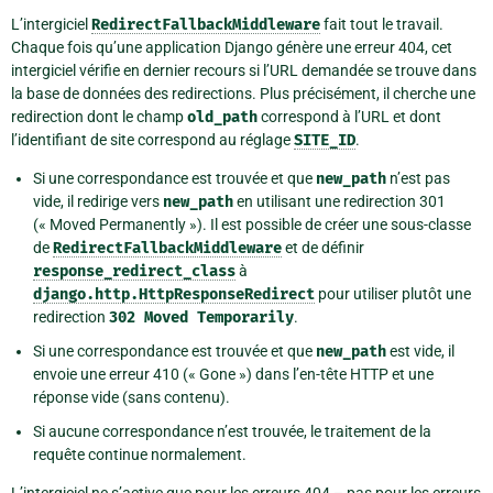
L’intergiciel
RedirectFallbackMiddleware
fait tout le travail.
Chaque fois qu’une application Django génère une erreur 404, cet
intergiciel vérifie en dernier recours si l’URL demandée se trouve dans
la base de données des redirections. Plus précisément, il cherche une
redirection dont le champ
old_path
correspond à l’URL et dont
l’identifiant de site correspond au réglage
SITE_ID
.
Si une correspondance est trouvée et que
new_path
n’est pas
vide, il redirige vers
new_path
en utilisant une redirection 301
(« Moved Permanently »). Il est possible de créer une sous-classe
de
RedirectFallbackMiddleware
et de définir
response_redirect_class
à
django.http.HttpResponseRedirect
pour utiliser plutôt une
redirection
302
Moved
Temporarily
.
Si une correspondance est trouvée et que
new_path
est vide, il
envoie une erreur 410 (« Gone ») dans l’en-tête HTTP et une
réponse vide (sans contenu).
Si aucune correspondance n’est trouvée, le traitement de la
requête continue normalement.