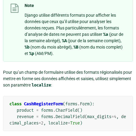
Note
Django utilise différents formats pour afficher les
données que ceux qu’il utilise pour analyser les
données reçues. Plus particulièrement, les formats
d’analyse de dates ne peuvent pas utiliser
%a
(jour de
la semaine abrégé),
%A
(jour de la semaine complet),
%b
(nom du mois abrégé),
%B
(nom du mois complet)
et
%p
(AM/PM).
Pour qu’un champ de formulaire utilise des formats régionalisés pour
mettre en forme ses données affichées et saisies, utilisez simplement
son paramètre
localize
:
class
CashRegisterForm
(
forms
.
Form
):
product
=
forms
.
CharField
()
revenue
=
forms
.
DecimalField
(
max_digits
=
4
,
de
cimal_places
=
2
,
localize
=
True
)