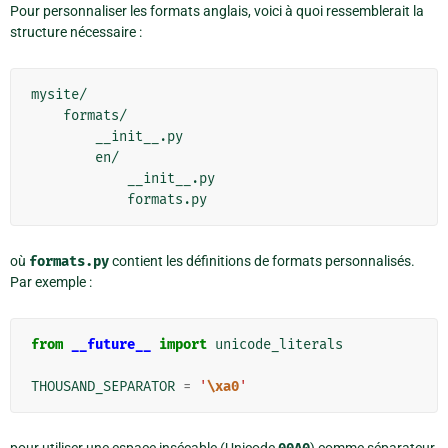
Pour personnaliser les formats anglais, voici à quoi ressemblerait la
structure nécessaire :
mysite/

    formats/

        __init__.py

        en/

            __init__.py

où
formats.py
contient les définitions de formats personnalisés.
Par exemple :
from
__future__
import
unicode_literals
THOUSAND_SEPARATOR
=
'
\xa0
'