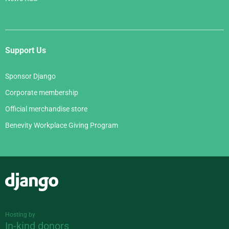
Support Us
Sponsor Django
Corporate membership
Official merchandise store
Benevity Workplace Giving Program
Django
Hosting by
In-kind donors