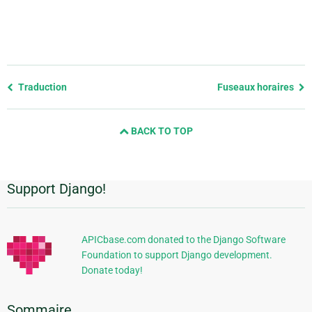
Previous
Traduction
Fuseaux horaires
page
and
BACK TO TOP
next
page
Support Django!
Informations
supplémentaires
APICbase.com donated to the Django Software
Foundation to support Django development.
Donate today!
Sommaire