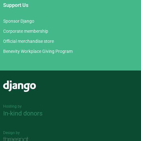
Support Us
Sponsor Django
Corporate membership
Official merchandise store
Benevity Workplace Giving Program
Django
Hosting by
In-kind donors
Design by