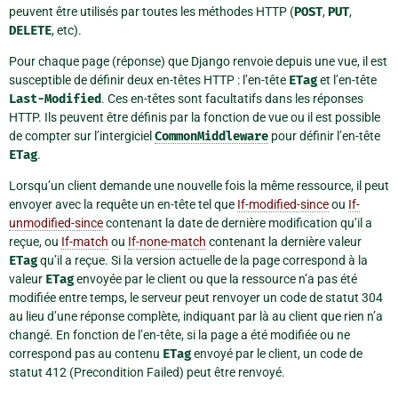
peuvent être utilisés par toutes les méthodes HTTP (
POST
,
PUT
,
DELETE
, etc).
Pour chaque page (réponse) que Django renvoie depuis une vue, il est
susceptible de définir deux en-têtes HTTP : l’en-tête
ETag
et l’en-tête
Last-Modified
. Ces en-têtes sont facultatifs dans les réponses
HTTP. Ils peuvent être définis par la fonction de vue ou il est possible
de compter sur l’intergiciel
CommonMiddleware
pour définir l’en-tête
ETag
.
Lorsqu’un client demande une nouvelle fois la même ressource, il peut
envoyer avec la requête un en-tête tel que
If-modified-since
ou
If-
unmodified-since
contenant la date de dernière modification qu’il a
reçue, ou
If-match
ou
If-none-match
contenant la dernière valeur
ETag
qu’il a reçue. Si la version actuelle de la page correspond à la
valeur
ETag
envoyée par le client ou que la ressource n’a pas été
modifiée entre temps, le serveur peut renvoyer un code de statut 304
au lieu d’une réponse complète, indiquant par là au client que rien n’a
changé. En fonction de l’en-tête, si la page a été modifiée ou ne
correspond pas au contenu
ETag
envoyé par le client, un code de
statut 412 (Precondition Failed) peut être renvoyé.