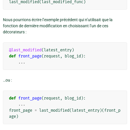
last_modified
(
last_modified_func
)
Nous pourrions écrire l’exemple précédent qui n’utilisait que la
fonction de dernière modification en choisissant l’un de ces
décorateurs :
@last_modified
(
latest_entry
)
def
front_page
(
request
,
blog_id
):
...
…ou :
def
front_page
(
request
,
blog_id
):
...
front_page
=
last_modified
(
latest_entry
)(
front_p
age
)