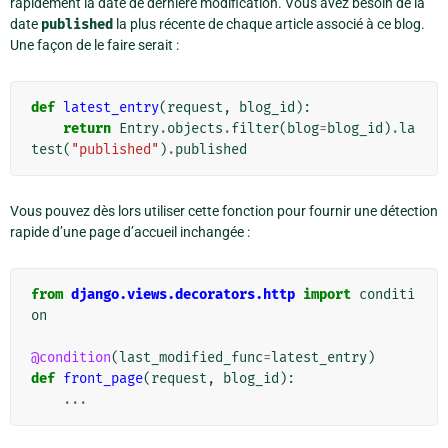
rapidement la date de dernière modification. Vous avez besoin de la
date
published
la plus récente de chaque article associé à ce blog.
Une façon de le faire serait :
def
latest_entry
(
request
,
blog_id
):
return
Entry
.
objects
.
filter
(
blog
=
blog_id
)
.
la
test
(
"published"
)
.
published
Vous pouvez dès lors utiliser cette fonction pour fournir une détection
rapide d’une page d’accueil inchangée :
from
django.views.decorators.http
import
conditi
on
@condition
(
last_modified_func
=
latest_entry
)
def
front_page
(
request
,
blog_id
):
...