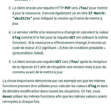
Le client envoie une requête HTTP
PUT
vers
/foo/
pour mettre
à jour la ressource. Il envoie également un en-tête
If-Match:
"abcd1234"
pour indiquer la version qu’il tente de mettre à
jour.
Le serveur vérifie si la ressource a changé en calculant la valeur
ETag
comme il l’a fait pour la requête
GET
(en utilisant la même
fonction). Si la ressource a
effectivement
changé, il renvoie un
code de statut 412 signifiant « Échec de condition préalable »
(precondition failed).
Le client envoie une requête
GET
vers
/foo/
après la réception
de la réponse 412 afin de récupérer une version mise à jour du
contenu avant de le mettre à jour.
La chose importante démontrée par cet exemple est que les mêmes
fonctions peuvent être utilisées pour calculer les valeurs
ETag
et date
de dernière modification dans toutes les situations. En fait, vous
devez
utiliser les mêmes fonctions afin que les mêmes valeurs soient
renvoyées à chaque fois.