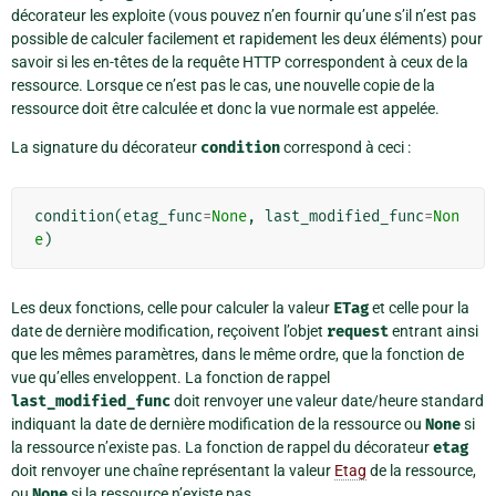
décorateur les exploite (vous pouvez n’en fournir qu’une s’il n’est pas
possible de calculer facilement et rapidement les deux éléments) pour
savoir si les en-têtes de la requête HTTP correspondent à ceux de la
ressource. Lorsque ce n’est pas le cas, une nouvelle copie de la
ressource doit être calculée et donc la vue normale est appelée.
La signature du décorateur
condition
correspond à ceci :
condition
(
etag_func
=
None
,
last_modified_func
=
Non
e
)
Les deux fonctions, celle pour calculer la valeur
ETag
et celle pour la
date de dernière modification, reçoivent l’objet
request
entrant ainsi
que les mêmes paramètres, dans le même ordre, que la fonction de
vue qu’elles enveloppent. La fonction de rappel
last_modified_func
doit renvoyer une valeur date/heure standard
indiquant la date de dernière modification de la ressource ou
None
si
la ressource n’existe pas. La fonction de rappel du décorateur
etag
doit renvoyer une chaîne représentant la valeur
Etag
de la ressource,
ou
None
si la ressource n’existe pas.