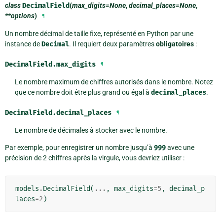
class
DecimalField
(
max_digits=None
,
decimal_places=None
,
**options
)
¶
Un nombre décimal de taille fixe, représenté en Python par une
instance de
Decimal
. Il requiert deux paramètres
obligatoires
:
DecimalField.
max_digits
¶
Le nombre maximum de chiffres autorisés dans le nombre. Notez
que ce nombre doit être plus grand ou égal à
decimal_places
.
DecimalField.
decimal_places
¶
Le nombre de décimales à stocker avec le nombre.
Par exemple, pour enregistrer un nombre jusqu’à
999
avec une
précision de 2 chiffres après la virgule, vous devriez utiliser :
models
.
DecimalField
(
...
,
max_digits
=
5
,
decimal_p
laces
=
2
)