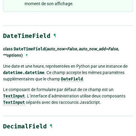
moment de son affichage.
DateTimeField
¶
class
DateTimeField
(
auto_now=False
,
auto_now_add=False
,
**options
)
¶
Une date et une heure, représentées en Python par une instance de
datetime.datetime
. Ce champ accepte les mêmes paramètres
supplémentaires que le champ
DateField
.
Le composant de formulaire par défaut de ce champ est un
TextInput
. L’interface d’administration utilise deux composants
TextInput
séparés avec des raccourcis JavaScript.
DecimalField
¶