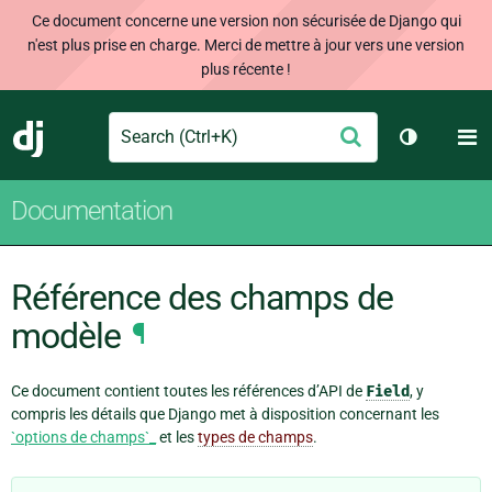
Ce document concerne une version non sécurisée de Django qui
n'est plus prise en charge. Merci de mettre à jour vers une version
plus récente !
Search
M
Envoyer
Django
Changer d
Documentation
Référence des champs de
modèle
¶
Ce document contient toutes les références d’API de
Field
, y
compris les détails que Django met à disposition concernant les
`options de champs`_
et les
types de champs
.