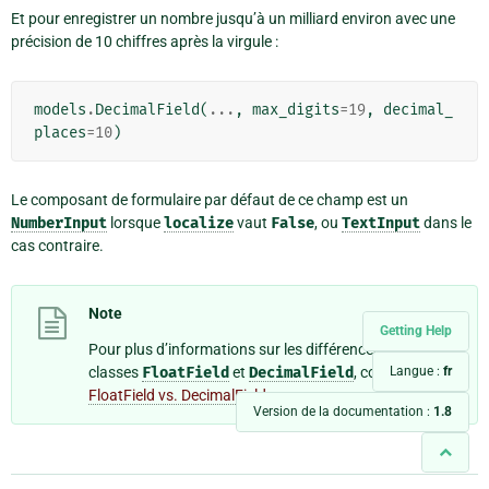
Et pour enregistrer un nombre jusqu’à un milliard environ avec une
précision de 10 chiffres après la virgule :
models
.
DecimalField
(
...
,
max_digits
=
19
,
decimal_
places
=
10
)
Le composant de formulaire par défaut de ce champ est un
NumberInput
lorsque
localize
vaut
False
, ou
TextInput
dans le
cas contraire.
Note
Getting Help
Pour plus d’informations sur les différences entre les
classes
FloatField
et
DecimalField
, consultez
Langue :
fr
FloatField vs. DecimalField
.
Version de la documentation :
1.8