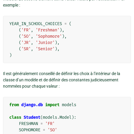
exemple :
YEAR_IN_SCHOOL_CHOICES
=
(
(
'FR'
,
'Freshman'
),
(
'SO'
,
'Sophomore'
),
(
'JR'
,
'Junior'
),
(
'SR'
,
'Senior'
),
)
Il est généralement conseillé de définir les choix à l’intérieur de la
classe d’un modèle et de définir des constantes judicieusement
nommées pour chaque valeur :
from
django.db
import
models
class
Student
(
models
.
Model
):
FRESHMAN
=
'FR'
SOPHOMORE
=
'SO'