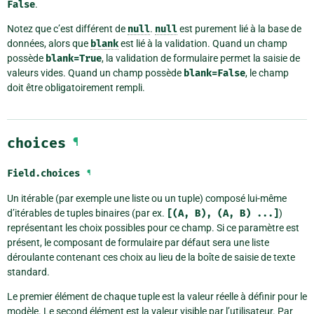
False
.
Notez que c’est différent de
null
.
null
est purement lié à la base de
données, alors que
blank
est lié à la validation. Quand un champ
possède
blank=True
, la validation de formulaire permet la saisie de
valeurs vides. Quand un champ possède
blank=False
, le champ
doit être obligatoirement rempli.
choices
¶
Field.
choices
¶
Un itérable (par exemple une liste ou un tuple) composé lui-même
d’itérables de tuples binaires (par ex.
[(A,
B),
(A,
B)
...]
)
représentant les choix possibles pour ce champ. Si ce paramètre est
présent, le composant de formulaire par défaut sera une liste
déroulante contenant ces choix au lieu de la boîte de saisie de texte
standard.
Le premier élément de chaque tuple est la valeur réelle à définir pour le
modèle. Le second élément est la valeur visible par l’utilisateur. Par