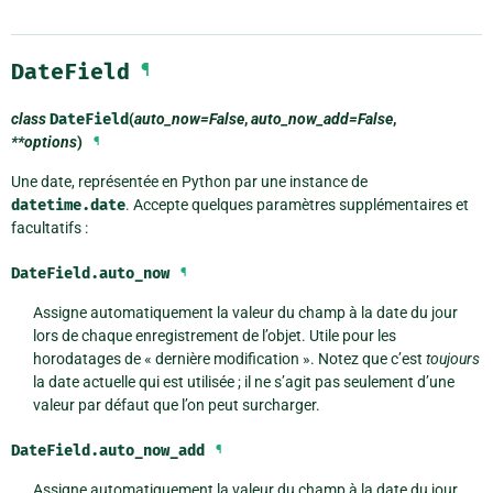
DateField
¶
class
DateField
(
auto_now=False
,
auto_now_add=False
,
**options
)
¶
Une date, représentée en Python par une instance de
datetime.date
. Accepte quelques paramètres supplémentaires et
facultatifs :
DateField.
auto_now
¶
Assigne automatiquement la valeur du champ à la date du jour
lors de chaque enregistrement de l’objet. Utile pour les
horodatages de « dernière modification ». Notez que c’est
toujours
la date actuelle qui est utilisée ; il ne s’agit pas seulement d’une
valeur par défaut que l’on peut surcharger.
DateField.
auto_now_add
¶
Assigne automatiquement la valeur du champ à la date du jour