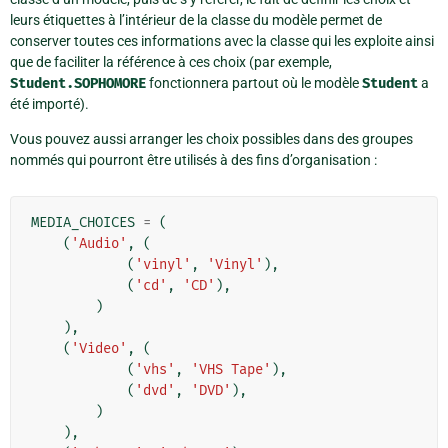
leurs étiquettes à l’intérieur de la classe du modèle permet de
conserver toutes ces informations avec la classe qui les exploite ainsi
que de faciliter la référence à ces choix (par exemple,
Student.SOPHOMORE
fonctionnera partout où le modèle
Student
a
été importé).
Vous pouvez aussi arranger les choix possibles dans des groupes
nommés qui pourront être utilisés à des fins d’organisation :
MEDIA_CHOICES
=
(
(
'Audio'
,
(
(
'vinyl'
,
'Vinyl'
),
(
'cd'
,
'CD'
),
)
),
(
'Video'
,
(
(
'vhs'
,
'VHS Tape'
),
(
'dvd'
,
'DVD'
),
)
),