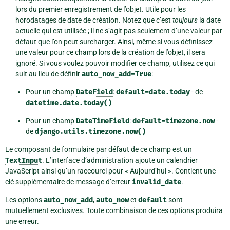
lors du premier enregistrement de l’objet. Utile pour les
horodatages de date de création. Notez que c’est
toujours
la date
actuelle qui est utilisée ; il ne s’agit pas seulement d’une valeur par
défaut que l’on peut surcharger. Ainsi, même si vous définissez
une valeur pour ce champ lors de la création de l’objet, il sera
ignoré. Si vous voulez pouvoir modifier ce champ, utilisez ce qui
suit au lieu de définir
auto_now_add=True
:
Pour un champ
DateField
:
default=date.today
- de
datetime.date.today()
Pour un champ
DateTimeField
:
default=timezone.now
-
de
django.utils.timezone.now()
Le composant de formulaire par défaut de ce champ est un
TextInput
. L’interface d’administration ajoute un calendrier
JavaScript ainsi qu’un raccourci pour « Aujourd’hui ». Contient une
clé supplémentaire de message d’erreur
invalid_date
.
Les options
auto_now_add
,
auto_now
et
default
sont
mutuellement exclusives. Toute combinaison de ces options produira
une erreur.