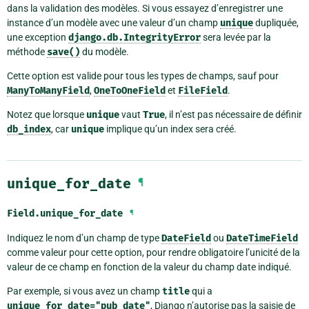
dans la validation des modèles. Si vous essayez d’enregistrer une
instance d’un modèle avec une valeur d’un champ
unique
dupliquée,
une exception
django.db.IntegrityError
sera levée par la
méthode
save()
du modèle.
Cette option est valide pour tous les types de champs, sauf pour
ManyToManyField
,
OneToOneField
et
FileField
.
Notez que lorsque
unique
vaut
True
, il n’est pas nécessaire de définir
db_index
, car
unique
implique qu’un index sera créé.
unique_for_date
¶
Field.
unique_for_date
¶
Indiquez le nom d’un champ de type
DateField
ou
DateTimeField
comme valeur pour cette option, pour rendre obligatoire l’unicité de la
valeur de ce champ en fonction de la valeur du champ date indiqué.
Par exemple, si vous avez un champ
title
qui a
unique_for_date="pub_date"
, Django n’autorise pas la saisie de