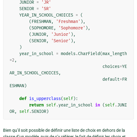
JUNIOR
=
'JR'
SENIOR
=
'SR'
YEAR_IN_SCHOOL_CHOICES
=
(
(
FRESHMAN
,
'Freshman'
),
(
SOPHOMORE
,
'Sophomore'
),
(
JUNIOR
,
'Junior'
),
(
SENIOR
,
'Senior'
),
)
year_in_school
=
models
.
CharField
(
max_length
=
2
,
choices
=
YE
AR_IN_SCHOOL_CHOICES
,
default
=
FR
ESHMAN
)
def
is_upperclass
(
self
):
return
self
.
year_in_school
in
(
self
.
JUNI
OR
,
self
.
SENIOR
)
Bien qu’il soit possible de définir une liste de choix en dehors de la
classe d’un modèle, puis de s’y référer, le fait de définir les choix et