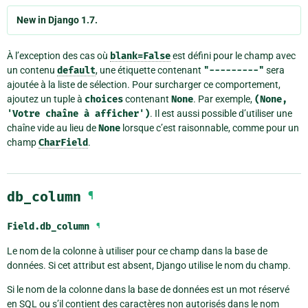
New in Django 1.7.
À l’exception des cas où
blank=False
est défini pour le champ avec
un contenu
default
, une étiquette contenant
"---------"
sera
ajoutée à la liste de sélection. Pour surcharger ce comportement,
ajoutez un tuple à
choices
contenant
None
. Par exemple,
(None,
'Votre
chaîne
à
afficher')
. Il est aussi possible d’utiliser une
chaîne vide au lieu de
None
lorsque c’est raisonnable, comme pour un
champ
CharField
.
db_column
¶
Field.
db_column
¶
Le nom de la colonne à utiliser pour ce champ dans la base de
données. Si cet attribut est absent, Django utilise le nom du champ.
Si le nom de la colonne dans la base de données est un mot réservé
en SQL ou s’il contient des caractères non autorisés dans le nom