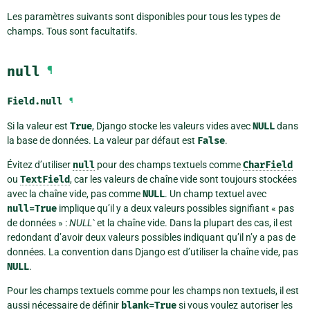
Les paramètres suivants sont disponibles pour tous les types de
champs. Tous sont facultatifs.
null
¶
Field.
null
¶
Si la valeur est
True
, Django stocke les valeurs vides avec
NULL
dans
la base de données. La valeur par défaut est
False
.
Évitez d’utiliser
null
pour des champs textuels comme
CharField
ou
TextField
, car les valeurs de chaîne vide sont toujours stockées
avec la chaîne vide, pas comme
NULL
. Un champ textuel avec
null=True
implique qu’il y a deux valeurs possibles signifiant « pas
de données » :
NULL`
et la chaîne vide. Dans la plupart des cas, il est
redondant d’avoir deux valeurs possibles indiquant qu’il n’y a pas de
données. La convention dans Django est d’utiliser la chaîne vide, pas
NULL
.
Pour les champs textuels comme pour les champs non textuels, il est
aussi nécessaire de définir
blank=True
si vous voulez autoriser les