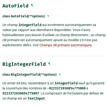
AutoField
¶
class
AutoField
(
**options
)
¶
Un champ
IntegerField
qui incrémente automatiquement sa
valeur par rapport aux identifiants disponibles. Vous n’avez
habituellement pas besoin d’utiliser ce champ directement ; un champ
clé primaire est automatiquement ajouté au modèle s’il n’est pas
explicitement défini. Voir
Champs clé primaire automatiques
.
BigIntegerField
¶
class
BigIntegerField
(
**options
)
¶
Un entier 64 bits, ressemblant à un
IntegerField
sauf qu’il garantit
la couverture des nombres de
-9223372036854775808
à
9223372036854775807
. Le composant de formulaire par défaut de
ce champ est un
TextInput
.