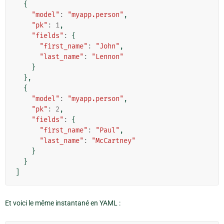
{
"model"
:
"myapp.person"
,
"pk"
:
1
,
"fields"
:
{
"first_name"
:
"John"
,
"last_name"
:
"Lennon"
}
},
{
"model"
:
"myapp.person"
,
"pk"
:
2
,
"fields"
:
{
"first_name"
:
"Paul"
,
"last_name"
:
"McCartney"
}
}
]
Et voici le même instantané en YAML :