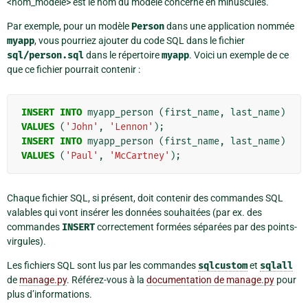
<nom_modèle> est le nom du modèle concerné en minuscules.
Par exemple, pour un modèle
Person
dans une application nommée
myapp
, vous pourriez ajouter du code SQL dans le fichier
sql/person.sql
dans le répertoire
myapp
. Voici un exemple de ce
que ce fichier pourrait contenir :
INSERT
INTO
myapp_person
(
first_name
,
last_name
)
VALUES
(
'John'
,
'Lennon'
);
INSERT
INTO
myapp_person
(
first_name
,
last_name
)
VALUES
(
'Paul'
,
'McCartney'
);
Chaque fichier SQL, si présent, doit contenir des commandes SQL
valables qui vont insérer les données souhaitées (par ex. des
commandes
INSERT
correctement formées séparées par des points-
virgules).
Les fichiers SQL sont lus par les commandes
sqlcustom
et
sqlall
de
manage.py
. Référez-vous à la
documentation de manage.py
pour
plus d’informations.