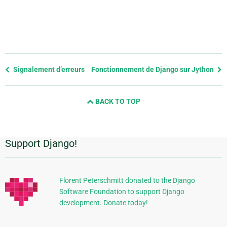
Previous
Signalement d’erreurs
Fonctionnement de Django sur Jython
page
and
BACK TO TOP
next
page
Support Django!
Informations
supplémentaires
Florent Peterschmitt donated to the Django
Software Foundation to support Django
development. Donate today!