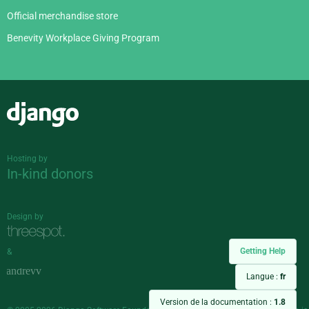
Official merchandise store
Benevity Workplace Giving Program
Django
Hosting by
In-kind donors
Design by
Getting Help
&
Langue :
fr
Version de la documentation :
1.8