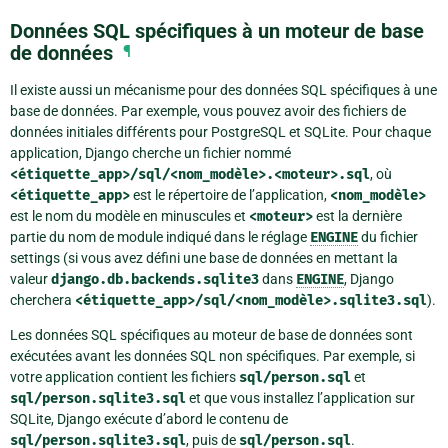
Données SQL spécifiques à un moteur de base
de données
¶
Il existe aussi un mécanisme pour des données SQL spécifiques à une
base de données. Par exemple, vous pouvez avoir des fichiers de
données initiales différents pour PostgreSQL et SQLite. Pour chaque
application, Django cherche un fichier nommé
<étiquette_app>/sql/<nom_modèle>.<moteur>.sql
, où
<étiquette_app>
est le répertoire de l’application,
<nom_modèle>
est le nom du modèle en minuscules et
<moteur>
est la dernière
partie du nom de module indiqué dans le réglage
ENGINE
du fichier
settings (si vous avez défini une base de données en mettant la
valeur
django.db.backends.sqlite3
dans
ENGINE
, Django
cherchera
<étiquette_app>/sql/<nom_modèle>.sqlite3.sql
).
Les données SQL spécifiques au moteur de base de données sont
exécutées avant les données SQL non spécifiques. Par exemple, si
votre application contient les fichiers
sql/person.sql
et
sql/person.sqlite3.sql
et que vous installez l’application sur
SQLite, Django exécute d’abord le contenu de
sql/person.sqlite3.sql
, puis de
sql/person.sql
.