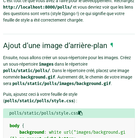
C’est tout ce que vous avez à faire pour le développement. Rechargez
http://localhost:8000/polls/
et vous devriez voir que les liens
des questions sont verts (style Django !) ce qui signifie que votre
feuille de style a été correctement chargée.
Ajout d’une image d’arrière-plan
¶
Ensuite, nous allons créer un sous-répertoire pour les images. Créez
un sous-répertoire
images
dans le répertoire
polls/static/polls/
. Dans le répertoire créé, placez une image
nommée
background.gif
. Autrement dit, le chemin de votre image
sera
polls/static/polls/images/background.gif
.
Puis, ajoutez ceci à votre feuille de style
(
polls/static/polls/style.css
) :
polls/static/polls/style.css
body
{
background
:
white
url("images/background.gi