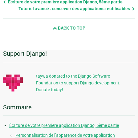
Previous
Écriture de votre première application Django, 5ème partie
page
Tutoriel avancé : concevoir des applications réutilisables
and
next
BACK TO TOP
page
Support Django!
Informations
supplémentaires
taywa donated to the Django Software
Foundation to support Django development.
Donate today!
Sommaire
Écriture de votre première application Django, 6ème partie
Personnalisation de l’apparence de votre application