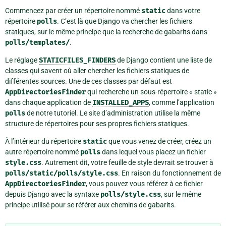
Commencez par créer un répertoire nommé
static
dans votre
répertoire
polls
. C’est là que Django va chercher les fichiers
statiques, sur le même principe que la recherche de gabarits dans
polls/templates/
.
Le réglage
STATICFILES_FINDERS
de Django contient une liste de
classes qui savent où aller chercher les fichiers statiques de
différentes sources. Une de ces classes par défaut est
AppDirectoriesFinder
qui recherche un sous-répertoire « static »
dans chaque application de
INSTALLED_APPS
, comme l’application
polls
de notre tutoriel. Le site d’administration utilise la même
structure de répertoires pour ses propres fichiers statiques.
À l’intérieur du répertoire
static
que vous venez de créer, créez un
autre répertoire nommé
polls
dans lequel vous placez un fichier
style.css
. Autrement dit, votre feuille de style devrait se trouver à
polls/static/polls/style.css
. En raison du fonctionnement de
AppDirectoriesFinder
, vous pouvez vous référez à ce fichier
depuis Django avec la syntaxe
polls/style.css
, sur le même
principe utilisé pour se référer aux chemins de gabarits.