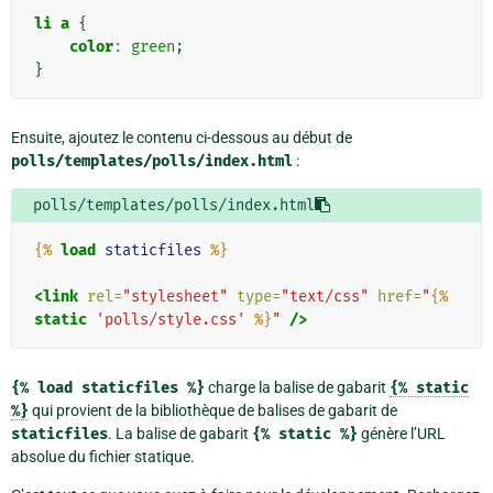
li
a
{
color
:
green
;
}
Ensuite, ajoutez le contenu ci-dessous au début de
polls/templates/polls/index.html
:
polls/templates/polls/index.html
{%
load
staticfiles
%}
<link
rel=
"stylesheet"
type=
"text/css"
href=
"
{%
static
'polls/style.css'
%}
"
/>
{%
load
staticfiles
%}
charge la balise de gabarit
{%
static
%}
qui provient de la bibliothèque de balises de gabarit de
staticfiles
. La balise de gabarit
{%
static
%}
génère l’URL
absolue du fichier statique.