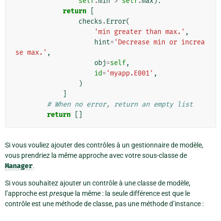
self
.
min
>
self
.
max
):
return
[
checks
.
Error
(
'min greater than max.'
,
hint
=
'Decrease min or increa
se max.'
,
obj
=
self
,
id
=
'myapp.E001'
,
)
]
# When no error, return an empty list
return
[]
Si vous vouliez ajouter des contrôles à un gestionnaire de modèle,
vous prendriez la même approche avec votre sous-classe de
Manager
.
Si vous souhaitez ajouter un contrôle à une classe de modèle,
l’approche est
presque
la même : la seule différence est que le
contrôle est une méthode de classe, pas une méthode d’instance :