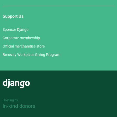
Support Us
Sponsor Django
Corporate membership
Official merchandise store
Benevity Workplace Giving Program
Django
Hosting by
In-kind donors