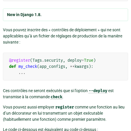
New in Django 1.8.
Vous pouvez inscrire des « contrôles de déploiement » qui ne sont
applicables qu’à un fichier de réglages de production de la manière
suivante :
@register
(
Tags
.
security
,
deploy
=
True
)
def
my_check
(
app_configs
,
**
kwargs
):
...
Ces contrôles ne seront exécutés que si l’option
--deploy
est
transmise à la commande
check
.
Vous pouvez aussi employer
register
comme une fonction au lieu
d’un décorateur en lui transmettant un objet exécutable
(habituellement une fonction) comme premier paramètre.
Le code ci-dessous est équivalent au code ci-dessus :