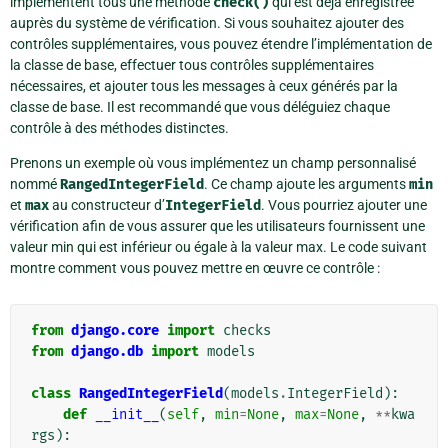
implémentent tous une méthode
check()
qui est déjà enregistrée
auprès du système de vérification. Si vous souhaitez ajouter des
contrôles supplémentaires, vous pouvez étendre l’implémentation de
la classe de base, effectuer tous contrôles supplémentaires
nécessaires, et ajouter tous les messages à ceux générés par la
classe de base. Il est recommandé que vous déléguiez chaque
contrôle à des méthodes distinctes.
Prenons un exemple où vous implémentez un champ personnalisé
nommé
RangedIntegerField
. Ce champ ajoute les arguments
min
et
max
au constructeur d’
IntegerField
. Vous pourriez ajouter une
vérification afin de vous assurer que les utilisateurs fournissent une
valeur min qui est inférieur ou égale à la valeur max. Le code suivant
montre comment vous pouvez mettre en œuvre ce contrôle :
from
django.core
import
checks
from
django.db
import
models
class
RangedIntegerField
(
models
.
IntegerField
):
def
__init__
(
self
,
min
=
None
,
max
=
None
,
**
kwa
rgs
):