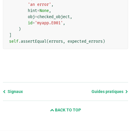
'an error'
,
hint
=
None
,
obj
=
checked_object
,
id
=
'myapp.E001'
,
)
]
self
.
assertEqual
(
errors
,
expected_errors
)
Previous
Signaux
Guides pratiques
page
and
BACK TO TOP
next
page