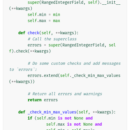
super
(
RangedIntegerField
,
self
)
.
__init__
(
**
kwargs
)
self
.
min
=
min
self
.
max
=
max
def
check
(
self
,
**
kwargs
):
# Call the superclass
errors
=
super
(
RangedIntegerField
,
sel
f
)
.
check
(
**
kwargs
)
# Do some custom checks and add messages 
to `errors`:
errors
.
extend
(
self
.
_check_min_max_values
(
**
kwargs
))
# Return all errors and warnings
return
errors
def
_check_min_max_values
(
self
,
**
kwargs
):
if
(
self
.
min
is
not
None
and
self
.
max
is
not
None
and