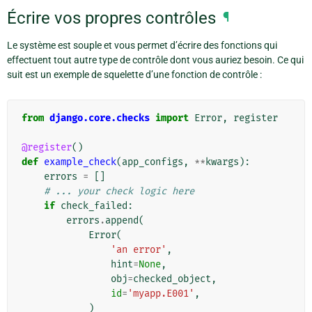
Écrire vos propres contrôles
¶
Le système est souple et vous permet d’écrire des fonctions qui
effectuent tout autre type de contrôle dont vous auriez besoin. Ce qui
suit est un exemple de squelette d’une fonction de contrôle :
from
django.core.checks
import
Error
,
register
@register
()
def
example_check
(
app_configs
,
**
kwargs
):
errors
=
[]
# ... your check logic here
if
check_failed
:
errors
.
append
(
Error
(
'an error'
,
hint
=
None
,
obj
=
checked_object
,
id
=
'myapp.E001'
,
)