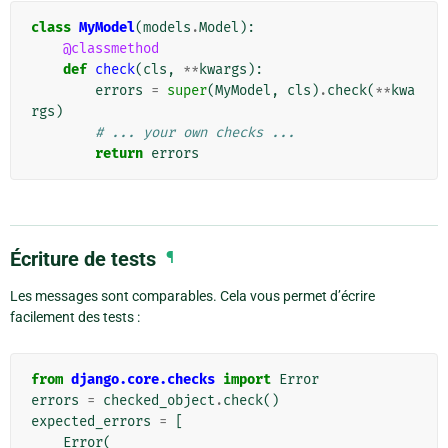
class
MyModel
(
models
.
Model
):
@classmethod
def
check
(
cls
,
**
kwargs
):
errors
=
super
(
MyModel
,
cls
)
.
check
(
**
kwa
rgs
)
# ... your own checks ...
return
errors
Écriture de tests
¶
Les messages sont comparables. Cela vous permet d’écrire
facilement des tests :
from
django.core.checks
import
Error
errors
=
checked_object
.
check
()
expected_errors
=
[
Error
(