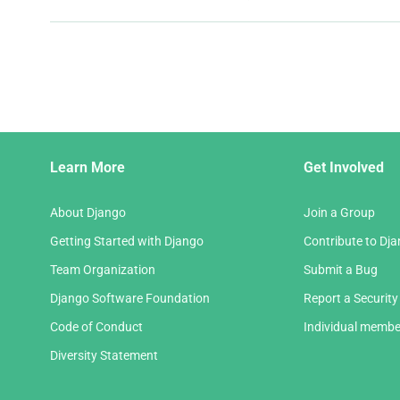
page
and
next
page
Django
Learn More
Get Involved
Links
About Django
Join a Group
Getting Started with Django
Contribute to Dj
Team Organization
Submit a Bug
Django Software Foundation
Report a Security
Code of Conduct
Individual membe
Diversity Statement