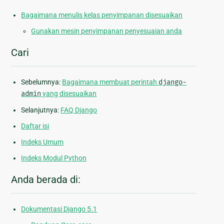
Bagaimana menulis kelas penyimpanan disesuaikan
Gunakan mesin penyimpanan penyesuaian anda
Cari
Sebelumnya:
Bagaimana membuat perintah
django-
admin
yang disesuaikan
Selanjutnya:
FAQ Django
Daftar isi
Indeks Umum
Indeks Modul Python
Anda berada di:
Dokumentasi Django 5.1