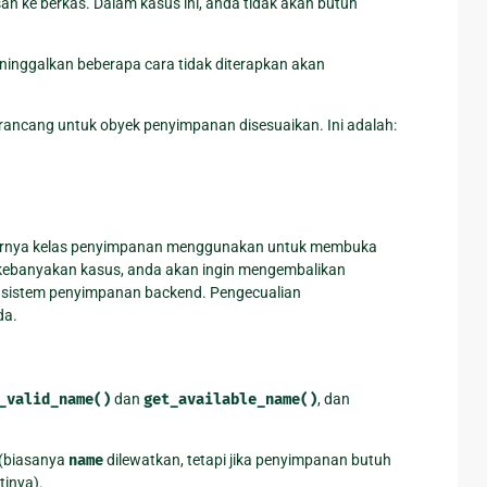
n ke berkas. Dalam kasus ini, anda tidak akan butuh
ninggalkan beberapa cara tidak diterapkan akan
ancang untuk obyek penyimpanan disesuaikan. Ini adalah:
narnya kelas penyimpanan menggunakan untuk membuka
kebanyakan kasus, anda akan ingin mengembalikan
a sistem penyimpanan backend. Pengecualian
da.
_valid_name()
dan
get_available_name()
, dan
 (biasanya
name
dilewatkan, tetapi jika penyimpanan butuh
inya).