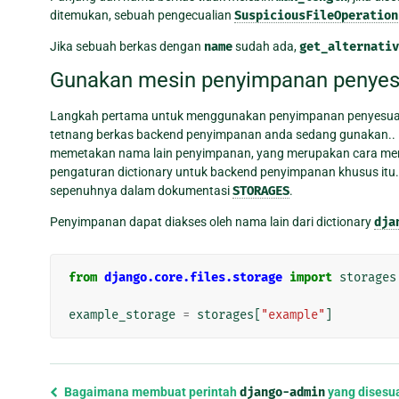
ditemukan, sebuah pengecualian
SuspiciousFileOperation
Jika sebuah berkas dengan
name
sudah ada,
get_alternativ
Gunakan mesin penyimpanan penyes
Langkah pertama untuk menggunakan penyimpanan penyesuai
tetnang berkas backend penyimpanan anda sedang gunakan.. 
memetakan nama lain penyimpanan, yang merupakan cara mer
pengaturan dictionary untuk backend penyimpanan khusus itu
sepenuhnya dalam dokumentasi
STORAGES
.
Penyimpanan dapat diakses oleh nama lain dari dictionary
dja
from
django.core.files.storage
import
storages
example_storage
=
storages
[
"example"
]
Previous
Bagaimana membuat perintah
django-admin
yang disesu