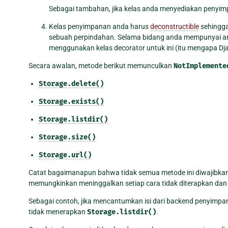
Sebagai tambahan, jika kelas anda menyediakan penyim
Kelas penyimpanan anda harus
deconstructible
sehingga
sebuah perpindahan. Selama bidang anda mempunyai a
menggunakan kelas decorator untuk ini (itu mengapa Dj
Secara awalan, metode berikut memunculkan
NotImplemente
Storage.delete()
Storage.exists()
Storage.listdir()
Storage.size()
Storage.url()
Catat bagaimanapun bahwa tidak semua metode ini diwajibkan da
memungkinkan meninggalkan setiap cara tidak diterapkan dan
Sebagai contoh, jika mencantumkan isi dari backend penyimp
tidak menerapkan
Storage.listdir()
.