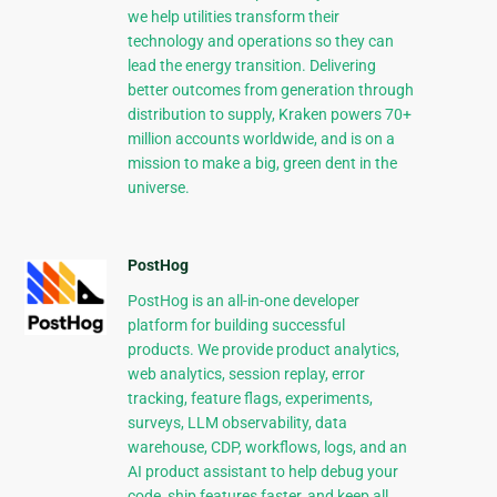
we help utilities transform their
technology and operations so they can
lead the energy transition. Delivering
better outcomes from generation through
distribution to supply, Kraken powers 70+
million accounts worldwide, and is on a
mission to make a big, green dent in the
universe.
PostHog
PostHog is an all-in-one developer
platform for building successful
products. We provide product analytics,
web analytics, session replay, error
tracking, feature flags, experiments,
surveys, LLM observability, data
warehouse, CDP, workflows, logs, and an
AI product assistant to help debug your
code, ship features faster, and keep all