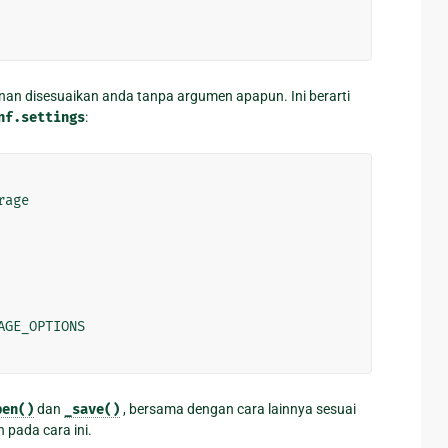
an disesuaikan anda tanpa argumen apapun. Ini berarti
nf.settings
:
rage
AGE_OPTIONS
pen()
dan
_save()
, bersama dengan cara lainnya sesuai
 pada cara ini.