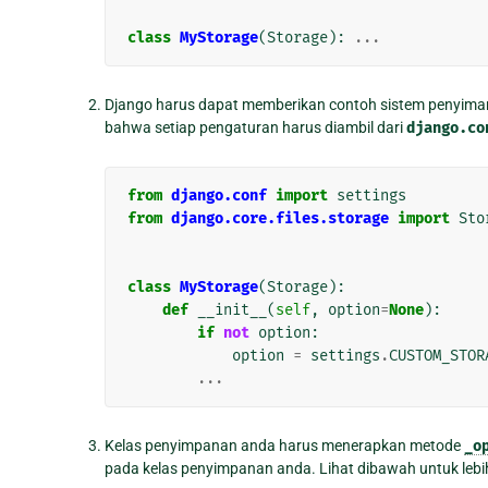
class
MyStorage
(
Storage
):
...
Django harus dapat memberikan contoh sistem penyiman
bahwa setiap pengaturan harus diambil dari
django.co
from
django.conf
import
settings
from
django.core.files.storage
import
Sto
class
MyStorage
(
Storage
):
def
__init__
(
self
,
option
=
None
):
if
not
option
:
option
=
settings
.
CUSTOM_STOR
...
Kelas penyimpanan anda harus menerapkan metode
_o
pada kelas penyimpanan anda. Lihat dibawah untuk lebih