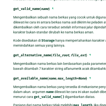
get_valid_name
(
name
)
¶
Mengembalikan sebuah nama berkas yang cocok untuk digun
dilewati ke cara ini antara berkas nama asli dikirim ke peladen a
dikembalikan oleh cara tersebut setelah informasi jalur dipi
karakter bukan-standar dirubah ke nama berkas aman.
Kode disediakan di
Storage
hanya mempertahankan karakter alp
memindahkan semua yang lainnya.
get_alternative_name
(
file_root
,
file_ext
)
¶
Mengembalikan nama berkas lain berdasarkan pada paramete
bawah ditambah 7 karakter string alfanumerik acak ditambahk
get_available_name
(
name
,
max_length
=
None
)
¶
Mengembalikan nama berkas yang tersedia di mekanisme peny
dalam akun. argumen
name
dilewati ke cara ini akan sudah di
menurut cara
get_valid_name()
digambarkan diatas.
Panjang dari nama berkas tidak melebihi
max_length
, jika di