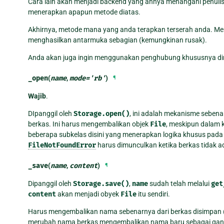
Cara lain akan menjadi backend yang ahnya menangani penulisa
menerapkan apapun metode diatas.
Akhirnya, metode mana yang anda terapkan terserah anda. Me
menghasilkan antarmuka sebagian (kemungkinan rusak).
Anda akan juga ingin menggunakan penghubung khususnya dir
_open
(
name
,
mode
=
'rb'
)
¶
Wajib
.
DIpanggil oleh
Storage.open()
, ini adalah mekanisme sebe
berkas. Ini harus mengembalikan objek
File
, meskipun dalam 
beberapa subkelas disini yang menerapkan logika khusus pad
FileNotFoundError
harus dimunculkan ketika berkas tidak a
_save
(
name
,
content
)
¶
Dipanggil oleh
Storage.save()
,
name
sudah telah melalui
get
content
akan menjadi obyek
File
itu sendiri.
Harus mengembalikan nama sebenarnya dari berkas disimpan
merubah nama berkas mengembalikan nama baru sebagai gant