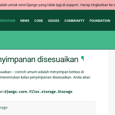
alah untuk versi Django yang tidak lagi di support. Harap tingkatkan ke v
ENTATION
NEWS
CODE
ISSUES
COMMUNITY
FOUNDATION
nyimpanan disesuaikan
¶
suaikan -- contoh umum adalah menyimpan berkas di
n menentukan kelas penyimpanan disesuaikan. Anda akan
ari
django.core.files.storage.Storage
:
rage