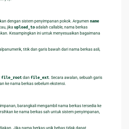
akan dengan sistem penyimpanan pokok. Argumen
name
tau, jika
upload_to
adalah callable, nama berkas
ndahkan. Kesampingkan ini untuk menyesuaikan bagaimana
anumerik, titik dan garis bawah dari nama berkas asli,
r
file_root
dan
file_ext
. Secara awalan, sebuah garis
an ke nama berkas sebelum ekstensi.
impanan, barangkali mengambil nama berkas tersedia ke
bersihkan ke nama berkas sah untuk sistem penyimpanan,
sediakan. Jika nama berkas unik bebas tidak dapat