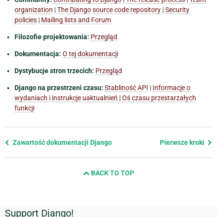
organization
|
The Django source code repository
|
Security
policies
|
Mailing lists and Forum
Filozofie projektowania:
Przegląd
Dokumentacja:
O tej dokumentacji
Dystybucje stron trzecich:
Przegląd
Django na przestrzeni czasu:
Stabliność API
|
Informacje o
wydaniach i instrukcje uaktualnień
|
Oś czasu przestarzałych
funkcji
Previous
Zawartość dokumentacji Django
Pierwsze kroki
page
and
BACK TO TOP
next
page
Support Django!
Dodatkowe