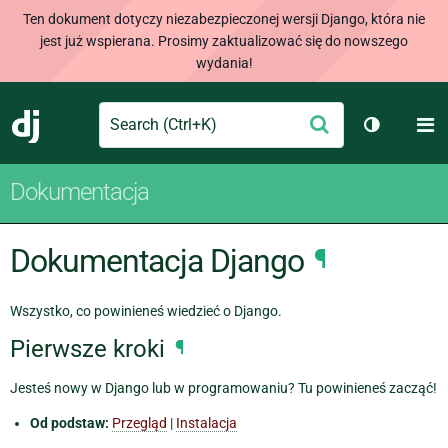
Ten dokument dotyczy niezabezpieczonej wersji Django, która nie
jest już wspierana. Prosimy zaktualizować się do nowszego
wydania!
Search
M
Wyślij
Django
Przełącz 
Dokumentacja
Dokumentacja Django
¶
Wszystko, co powinieneś wiedzieć o Django.
Pierwsze kroki
¶
Jesteś nowy w Django lub w programowaniu? Tu powinieneś zacząć!
Od podstaw:
Przegląd
|
Instalacja