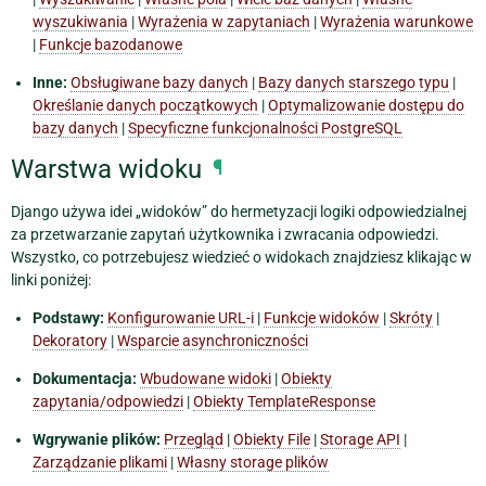
wyszukiwania
|
Wyrażenia w zapytaniach
|
Wyrażenia warunkowe
|
Funkcje bazodanowe
Inne:
Obsługiwane bazy danych
|
Bazy danych starszego typu
|
Określanie danych początkowych
|
Optymalizowanie dostępu do
bazy danych
|
Specyficzne funkcjonalności PostgreSQL
Warstwa widoku
¶
Django używa idei „widoków” do hermetyzacji logiki odpowiedzialnej
za przetwarzanie zapytań użytkownika i zwracania odpowiedzi.
Wszystko, co potrzebujesz wiedzieć o widokach znajdziesz klikając w
linki poniżej:
Podstawy:
Konfigurowanie URL-i
|
Funkcje widoków
|
Skróty
|
Dekoratory
|
Wsparcie asynchroniczności
Dokumentacja:
Wbudowane widoki
|
Obiekty
zapytania/odpowiedzi
|
Obiekty TemplateResponse
Wgrywanie plików:
Przegląd
|
Obiekty File
|
Storage API
|
Zarządzanie plikami
|
Własny storage plików