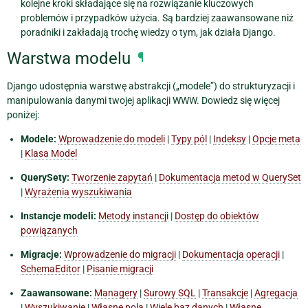
kolejne kroki składające się na rozwiązanie kluczowych
problemów i przypadków użycia. Są bardziej zaawansowane niż
poradniki i zakładają trochę wiedzy o tym, jak działa Django.
Warstwa modelu
¶
Django udostępnia warstwę abstrakcji („modele”) do strukturyzacji i
manipulowania danymi twojej aplikacji WWW. Dowiedz się więcej
poniżej:
Modele:
Wprowadzenie do modeli
|
Typy pól
|
Indeksy
|
Opcje meta
|
Klasa Model
QuerySety:
Tworzenie zapytań
|
Dokumentacja metod w QuerySet
|
Wyrażenia wyszukiwania
Instancje modeli:
Metody instancji
|
Dostęp do obiektów
powiązanych
Migracje:
Wprowadzenie do migracji
|
Dokumentacja operacji
|
SchemaEditor
|
Pisanie migracji
Zaawansowane:
Managery
|
Surowy SQL
|
Transakcje
|
Agregacja
|
Wyszukiwanie
|
Własne pola
|
Wiele baz danych
|
Własne