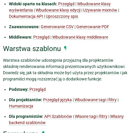
Widoki oparte na klasach:
Przegląd
|
Wbudowane klasy
wyświetlania
|
Wbudowane klasy edycji
|
Używanie mixinów
|
Dokumentacja API
|
Uproszczony spis
Zaawansowane:
Generowanie CSV
|
Generowanie PDF
Middleware:
Przegląd
|
Wbudowane klasy middleware
Warstwa szablonu
¶
Warstwa szablonów udostępnia przyjazną dla projektantów
składnię renderowania informacji prezentowanych użytkownikowi.
Dowiedz się, jak ta składnia może być użyta przez projektantów i jak
programiści mogą rozszerzać ją o dodatkowe funkcje:
Podstawy:
Przegląd
Dla projektantów:
Przegląd języka
|
Wbudowane tagi i filtry
|
Humanizacja
Dla programistów:
API Szablonów
|
Własne tagi i filtry
|
Własny
backend szablonów