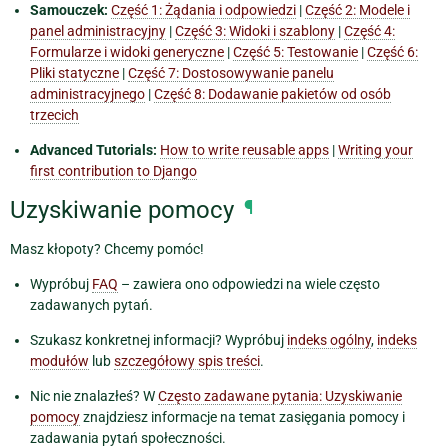
Samouczek:
Część 1: Żądania i odpowiedzi
|
Część 2: Modele i
panel administracyjny
|
Część 3: Widoki i szablony
|
Część 4:
Formularze i widoki generyczne
|
Część 5: Testowanie
|
Część 6:
Pliki statyczne
|
Część 7: Dostosowywanie panelu
administracyjnego
|
Część 8: Dodawanie pakietów od osób
trzecich
Advanced Tutorials:
How to write reusable apps
|
Writing your
first contribution to Django
Uzyskiwanie pomocy
¶
Masz kłopoty? Chcemy pomóc!
Wypróbuj
FAQ
– zawiera ono odpowiedzi na wiele często
zadawanych pytań.
Szukasz konkretnej informacji? Wypróbuj
indeks ogólny
,
indeks
modułów
lub
szczegółowy spis treści
.
Nic nie znalazłeś? W
Często zadawane pytania: Uzyskiwanie
pomocy
znajdziesz informacje na temat zasięgania pomocy i
zadawania pytań społeczności.