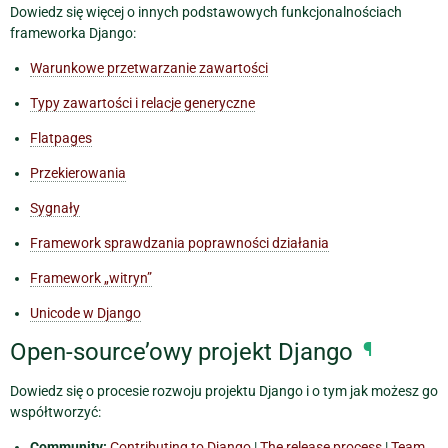
Dowiedz się więcej o innych podstawowych funkcjonalnościach
frameworka Django:
Warunkowe przetwarzanie zawartości
Typy zawartości i relacje generyczne
Flatpages
Przekierowania
Sygnały
Framework sprawdzania poprawności działania
Framework „witryn”
Unicode w Django
Open-source’owy projekt Django
¶
Dowiedz się o procesie rozwoju projektu Django i o tym jak możesz go
współtworzyć:
Community:
Contributing to Django
|
The release process
|
Team