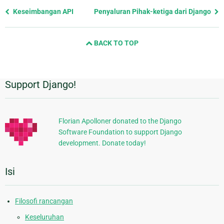
Previous
Keseimbangan API
Penyaluran Pihak-ketiga dari Django
page
and
BACK TO TOP
next
page
Support Django!
Informasi
Tambahan
Florian Apolloner donated to the Django
Software Foundation to support Django
development. Donate today!
Isi
Filosofi rancangan
Keseluruhan