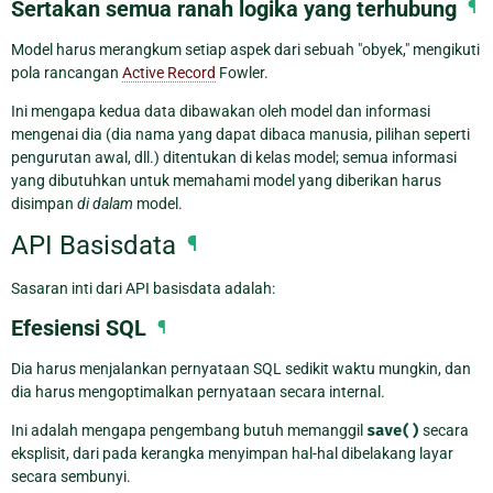
Sertakan semua ranah logika yang terhubung
¶
Model harus merangkum setiap aspek dari sebuah "obyek," mengikuti
pola rancangan
Active Record
Fowler.
Ini mengapa kedua data dibawakan oleh model dan informasi
mengenai dia (dia nama yang dapat dibaca manusia, pilihan seperti
pengurutan awal, dll.) ditentukan di kelas model; semua informasi
yang dibutuhkan untuk memahami model yang diberikan harus
disimpan
di dalam
model.
API Basisdata
¶
Sasaran inti dari API basisdata adalah:
Efesiensi SQL
¶
Dia harus menjalankan pernyataan SQL sedikit waktu mungkin, dan
dia harus mengoptimalkan pernyataan secara internal.
Ini adalah mengapa pengembang butuh memanggil
save()
secara
eksplisit, dari pada kerangka menyimpan hal-hal dibelakang layar
secara sembunyi.