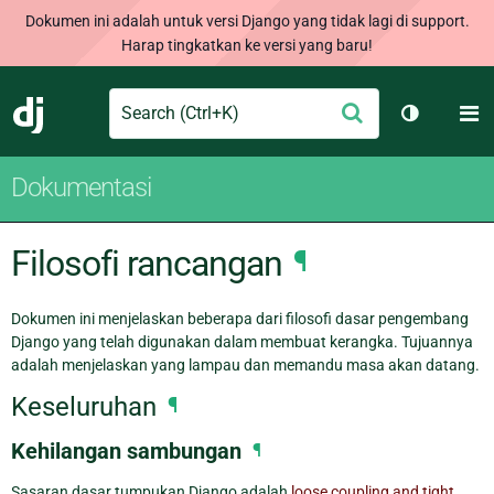
Dokumen ini adalah untuk versi Django yang tidak lagi di support.
Harap tingkatkan ke versi yang baru!
Search
M
Ajukan
Django
Ganti tem
Dokumentasi
Filosofi rancangan
¶
Dokumen ini menjelaskan beberapa dari filosofi dasar pengembang
Django yang telah digunakan dalam membuat kerangka. Tujuannya
adalah menjelaskan yang lampau dan memandu masa akan datang.
Keseluruhan
¶
Kehilangan sambungan
¶
Sasaran dasar tumpukan Django adalah
loose coupling and tight