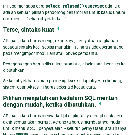
Ini juga mengapa cara
select_related()
QuerySet
ada. Dia
adalah sebuah pilihan pendorong penampilan untuk kasus umum
dari memilih "setiap obyek terkait."
Terse, sintaks kuat
¶
API basisdata harus mengijinkan kaya, pernyataan ungkapan
sebagai sintaks kecil sebisa mungkin. Itu harus tidak bergantung
pada mengimpor modul lain atau obyek pembantu.
Penggabungan harus dilakukan otomatis, dibelakang layar, ketika
dibutuhkan.
Setiap obyek harus mampu mengakses setiap obyek terhubung,
sistem lebar. Akses ini harus bekerja dikedua cara.
Pilihan menjatuhkan kedalam SQL mentah
dengan mudah, ketika dibutuhkan.
¶
API basisdata harus menyadari jalan pintasnya tetapi tidak perlu
akhir-semua-akan-semua. Kerangka harus membuatnya mudah
untuk menulis SQL penyesuaian -- seluruh pernyataan, atau hanya
klausa
WHERE
penyesuaian sebagai parameter penyesuaian ke