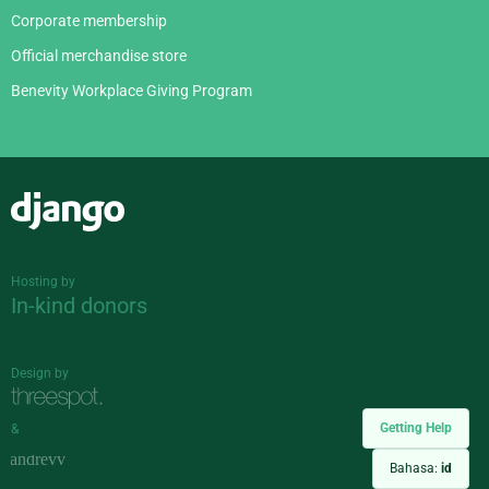
Corporate membership
Official merchandise store
Benevity Workplace Giving Program
Django
Hosting by
In-kind donors
Design by
Getting Help
&
Bahasa:
id