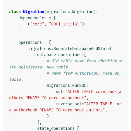
class
Migration
(
migrations
.
Migration
):
dependencies
=
[
(
"core"
,
"0001_initial"
),
]
operations
=
[
migrations
.
SeparateDatabaseAndState
(
database_operations
=
[
# Old table name from checking w
ith sqlmigrate, new table
# name from AuthorBook._meta.db_
table.
migrations
.
RunSQL
(
sql
=
"ALTER TABLE core_book_a
uthors RENAME TO core_authorbook"
,
reverse_sql
=
"ALTER TABLE cor
e_authorbook RENAME TO core_book_authors"
,
),
],
state_operations
=
[