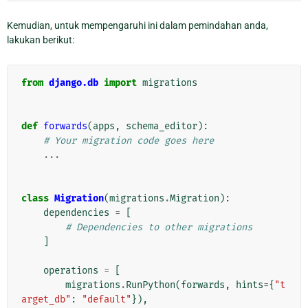
Kemudian, untuk mempengaruhi ini dalam pemindahan anda,
lakukan berikut:
from
django.db
import
migrations
def
forwards
(
apps
,
schema_editor
):
# Your migration code goes here
...
class
Migration
(
migrations
.
Migration
):
dependencies
=
[
# Dependencies to other migrations
]
operations
=
[
migrations
.
RunPython
(
forwards
,
hints
=
{
"t
arget_db"
:
"default"
}),