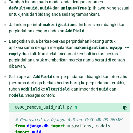
Tambah bidang pada model anda dengan argumen
default=uuid.uuid4
dan
unique=True
(pilih awal yang sesuai
untuk jenis dari bidang anda sedang tambahkan).
Jalankan perintah
makemigrations
. Ini harus membangkitkan
perpindahan dengan tindakan
AddField
.
Bangkitkan dua berkas-berkas perpindahan kosong untuk
aplikasi sama dengan menjalankan
makemigrations
myapp
--
empty
dua kali. Kami telah menamai kembali berkas-berkas
perpindahan untuk memberikan mereka nama berarti di contoh
dibawah.
Salin operasi
AddField
dari perpindahan dibangkitkan otomatis
(pertama dari tiga berkas-berkas baru) ke perpindahan terakhir,
rubah
AddField
ke
AlterField
, dan impor dari
uuid
dan
models
. Sebagai contoh:
0006_remove_uuid_null.py
¶
# Generated by Django A.B on YYYY-MM-DD HH:MM
from
django.db
import
migrations
,
models
import
uuid