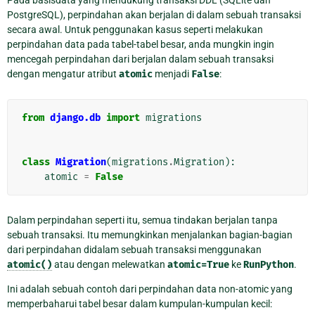
Pada basisdata yang mendukung transaksi DDL (SQLite dan
PostgreSQL), perpindahan akan berjalan di dalam sebuah transaksi
secara awal. Untuk penggunakan kasus seperti melakukan
perpindahan data pada tabel-tabel besar, anda mungkin ingin
mencegah perpindahan dari berjalan dalam sebuah transaksi
dengan mengatur atribut
atomic
menjadi
False
:
from
django.db
import
migrations
class
Migration
(
migrations
.
Migration
):
atomic
=
False
Dalam perpindahan seperti itu, semua tindakan berjalan tanpa
sebuah transaksi. Itu memungkinkan menjalankan bagian-bagian
dari perpindahan didalam sebuah transaksi menggunakan
atomic()
atau dengan melewatkan
atomic=True
ke
RunPython
.
Ini adalah sebuah contoh dari perpindahan data non-atomic yang
memperbaharui tabel besar dalam kumpulan-kumpulan kecil: