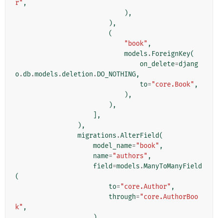
r"
,
),
),
(
"book"
,
models
.
ForeignKey
(
on_delete
=
djang
o
.
db
.
models
.
deletion
.
DO_NOTHING
,
to
=
"core.Book"
,
),
),
],
),
migrations
.
AlterField
(
model_name
=
"book"
,
name
=
"authors"
,
field
=
models
.
ManyToManyField
(
to
=
"core.Author"
,
through
=
"core.AuthorBoo
k"
,
),