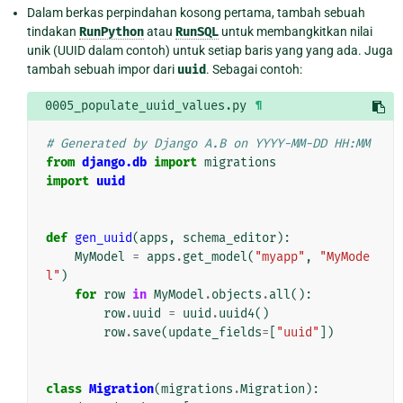
Dalam berkas perpindahan kosong pertama, tambah sebuah
tindakan
RunPython
atau
RunSQL
untuk membangkitkan nilai
unik (UUID dalam contoh) untuk setiap baris yang yang ada. Juga
tambah sebuah impor dari
uuid
. Sebagai contoh:
0005_populate_uuid_values.py
¶
# Generated by Django A.B on YYYY-MM-DD HH:MM
from
django.db
import
migrations
import
uuid
def
gen_uuid
(
apps
,
schema_editor
):
MyModel
=
apps
.
get_model
(
"myapp"
,
"MyMode
l"
)
for
row
in
MyModel
.
objects
.
all
():
row
.
uuid
=
uuid
.
uuid4
()
row
.
save
(
update_fields
=
[
"uuid"
])
class
Migration
(
migrations
.
Migration
):