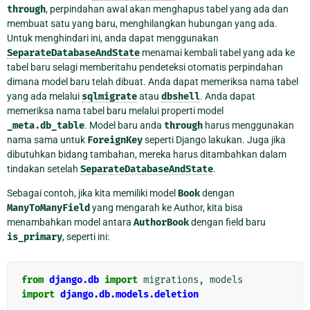
through
, perpindahan awal akan menghapus tabel yang ada dan
membuat satu yang baru, menghilangkan hubungan yang ada.
Untuk menghindari ini, anda dapat menggunakan
SeparateDatabaseAndState
menamai kembali tabel yang ada ke
tabel baru selagi memberitahu pendeteksi otomatis perpindahan
dimana model baru telah dibuat. Anda dapat memeriksa nama tabel
yang ada melalui
sqlmigrate
atau
dbshell
. Anda dapat
memeriksa nama tabel baru melalui properti model
_meta.db_table
. Model baru anda
through
harus menggunakan
nama sama untuk
ForeignKey
seperti Django lakukan. Juga jika
dibutuhkan bidang tambahan, mereka harus ditambahkan dalam
tindakan setelah
SeparateDatabaseAndState
.
Sebagai contoh, jika kita memiliki model
Book
dengan
ManyToManyField
yang mengarah ke Author, kita bisa
menambahkan model antara
AuthorBook
dengan field baru
is_primary
, seperti ini:
from
django.db
import
migrations
,
models
import
django.db.models.deletion