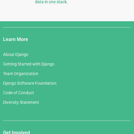
data in one stack.
Django
Links
Learn More
About Django
Getting Started with Django
Team Organization
Django Software Foundation
Code of Conduct
Diversity Statement
Get Involved