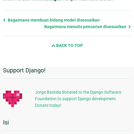
Previous
Bagaimana membuat bidang model disesuaikan
page
Bagaimana menulis pencarian disesuaikan
and
next
BACK TO TOP
page
Support Django!
Informasi
Tambahan
Jorge Bastida donated to the Django Software
Foundation to support Django development.
Donate today!
Isi