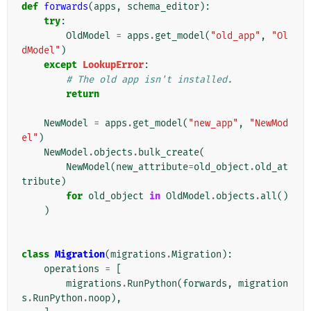
def
forwards
(
apps
,
schema_editor
):
try
:
OldModel
=
apps
.
get_model
(
"old_app"
,
"Ol
dModel"
)
except
LookupError
:
# The old app isn't installed.
return
NewModel
=
apps
.
get_model
(
"new_app"
,
"NewMod
el"
)
NewModel
.
objects
.
bulk_create
(
NewModel
(
new_attribute
=
old_object
.
old_at
tribute
)
for
old_object
in
OldModel
.
objects
.
all
()
)
class
Migration
(
migrations
.
Migration
):
operations
=
[
migrations
.
RunPython
(
forwards
,
migration
s
.
RunPython
.
noop
),