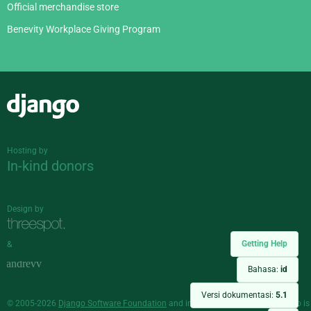
Official merchandise store
Benevity Workplace Giving Program
Django
Hosting by
In-kind donors
Design by
Getting Help
&
Bahasa:
id
Versi dokumentasi:
5.1
© 2005-2026
Django Software Foundation
and individual contributors. Django is