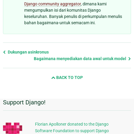
Django community aggregator
, dimana kami
mengumpulkan isi dari komunitas Django
keseluruhan. Banyak penulis di perkumpulan menulis
bahan bagaimana-untuk semacam ini.
Previous
Dukungan asinkronus
page
Bagaimana menyediakan data awal untuk model
and
next
BACK TO TOP
page
Support Django!
Informasi
Tambahan
Florian Apolloner donated to the Django
Software Foundation to support Django