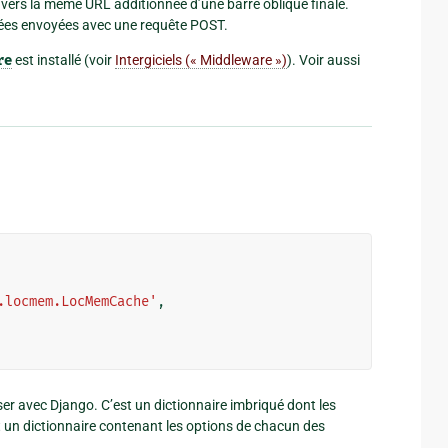
 vers la même URL additionnée d’une barre oblique finale.
nnées envoyées avec une requête POST.
re
est installé (voir
Intergiciels (« Middleware »)
). Voir aussi
.locmem.LocMemCache'
,
ser avec Django. C’est un dictionnaire imbriqué dont les
 un dictionnaire contenant les options de chacun des