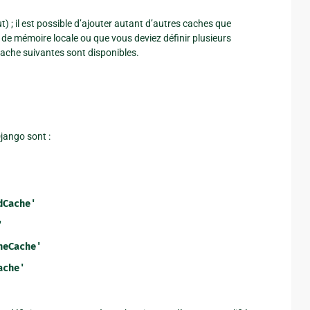
t) ; il est possible d’ajouter autant d’autres caches que
 de mémoire locale ou que vous deviez définir plusieurs
cache suivantes sont disponibles.
jango sont :
dCache'
'
heCache'
ache'