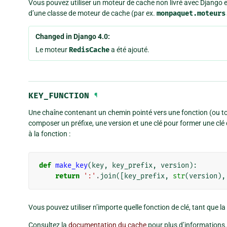
Vous pouvez utiliser un moteur de cache non livré avec Django 
d’une classe de moteur de cache (par ex.
monpaquet.moteurs
Changed in Django 4.0:
Le moteur
RedisCache
a été ajouté.
KEY_FUNCTION
¶
Une chaîne contenant un chemin pointé vers une fonction (ou tou
composer un préfixe, une version et une clé pour former une clé
à la fonction :
def
make_key
(
key
,
key_prefix
,
version
):
return
':'
.
join
([
key_prefix
,
str
(
version
),
Vous pouvez utiliser n’importe quelle fonction de clé, tant que 
Consultez la
documentation du cache
pour plus d’informations.