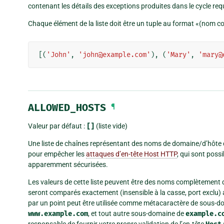
contenant les détails des exceptions produites dans le cycle re
Chaque élément de la liste doit être un tuple au format «(nom c
[(
'John'
,
'john@example.com'
),
(
'Mary'
,
'mary@
ALLOWED_HOSTS
¶
Valeur par défaut :
[]
(liste vide)
Une liste de chaînes représentant des noms de domaine/d’hôte qu
pour empêcher les
attaques d’en-tête Host HTTP
, qui sont pos
apparemment sécurisées.
Les valeurs de cette liste peuvent être des noms complètement q
seront comparés exactement (insensible à la casse, port exclu) 
par un point peut être utilisée comme métacaractère de sous-d
www.example.com
, et tout autre sous-domaine de
example.c
responsable de fournir votre propre validation de l’en-tête