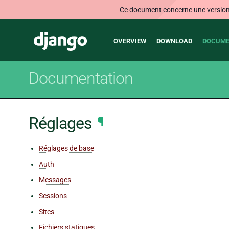
Ce document concerne une version n
Main
Django
OVERVIEW
DOWNLOAD
DOCUME
navigation
Documentation
Réglages
¶
Réglages de base
Auth
Messages
Sessions
Sites
Fichiers statiques