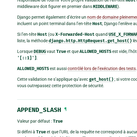
Host
middleware doit figurer en premier dans
MIDDLEWARE
).
Django permet également d’écrire un
nom de domaine pleinemen
incluent un point terminal dans l’en-tête
Host
; Django l’enlève 
Si l’en-tête
Host
(ou
X-Forwarded-Host
quand
USE_X_FORWA
liste, la méthode
django.http.HttpRequest.get_host()
lè
Lorsque
DEBUG
vaut
True
et que
ALLOWED_HOSTS
est vide, l’hô
'[::1]']
.
ALLOWED_HOSTS
est aussi
contrôlé lors de l’exécution des tests
.
Cette validation ne s’applique qu’avec
get_host()
; si votre c
vous outrepassez cette protection de sécurité.
APPEND_SLASH
¶
Valeur par défaut :
True
Si défini à
True
et que l’URL de la requête ne correspond à aucun