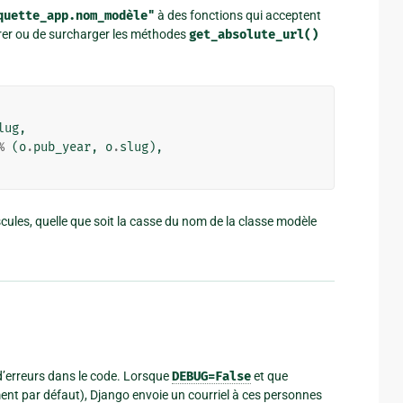
quette_app.nom_modèle"
à des fonctions qui acceptent
érer ou de surcharger les méthodes
get_absolute_url()
lug
,
%
(
o
.
pub_year
,
o
.
slug
),
cules, quelle que soit la casse du nom de la classe modèle
 d’erreurs dans le code. Lorsque
DEBUG=False
et que
t par défaut), Django envoie un courriel à ces personnes