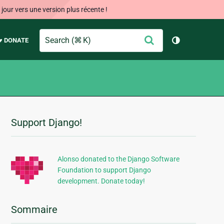
our vers une version plus récente !
Search
Envoyer
♥ DONATE
Changer de 
Support Django!
Informations
supplémentaires
Alonso donated to the Django Software
Foundation to support Django
development. Donate today!
Sommaire