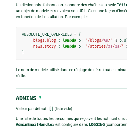
Un dictionnaire faisant correspondre des chaînes du style
"éti
un objet de modèle et renvoient son URL. C’est une façon d’ins
en fonction de l’installation. Par exemple :
ABSOLUTE_URL_OVERRIDES
=
{
'blogs.blog'
:
lambda
o
:
"/blogs/
%s
/"
%
o
.
s
'news.story'
:
lambda
o
:
"/stories/
%s
/
%s
/"
}
Le nom de modèle utilisé dans ce réglage doit être tout en minus
réelle.
ADMINS
¶
Valeur par défaut :
[]
(liste vide)
Une liste de toutes les personnes qui reçoivent les notifications
AdminEmailHandler
est configuré dans
LOGGING
(comportemen