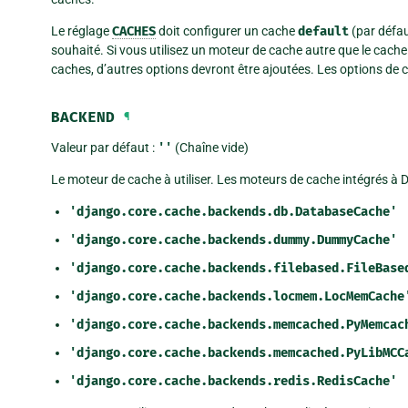
Le réglage
CACHES
doit configurer un cache
default
(par défau
souhaité. Si vous utilisez un moteur de cache autre que le cache
caches, d’autres options devront être ajoutées. Les options de 
BACKEND
¶
Valeur par défaut :
''
(Chaîne vide)
Le moteur de cache à utiliser. Les moteurs de cache intégrés à D
'django.core.cache.backends.db.DatabaseCache'
'django.core.cache.backends.dummy.DummyCache'
'django.core.cache.backends.filebased.FileBase
'django.core.cache.backends.locmem.LocMemCache
'django.core.cache.backends.memcached.PyMemcac
'django.core.cache.backends.memcached.PyLibMCC
'django.core.cache.backends.redis.RedisCache'