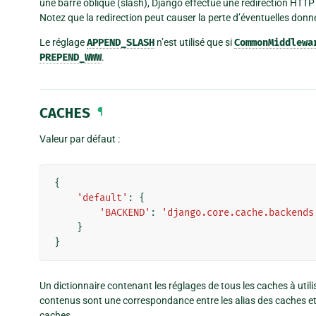
une barre oblique (slash), Django effectue une redirection HTTP
Notez que la redirection peut causer la perte d’éventuelles do
Le réglage
APPEND_SLASH
n’est utilisé que si
CommonMiddlewa
PREPEND_WWW
.
CACHES
¶
Valeur par défaut :
{
'default'
:
{
'BACKEND'
:
'django.core.cache.backends
}
}
Un dictionnaire contenant les réglages de tous les caches à utili
contenus sont une correspondance entre les alias des caches et
caches.