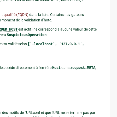
t qualifié (FQDN)
dans la liste. Certains navigateurs
au moment de la validation d’hôte.
RDED_HOST
est actif) ne correspond à aucune valeur de cette
vera
SuspiciousOperation
.
te est validé selon
['.localhost',
'127.0.0.1',
ode accède directement à l’en-tête
Host
dans
request.META
,
 des motifs de l’URLconf et que l’URL ne se termine pas par