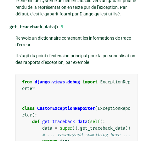
le chemin de système de fichiers absolu vers un gabarit pour le
rendu de la représentation en texte pur de l’exception. Par
défaut, c’est le gabarit fourni par Django qui est utilisé.
get_traceback_data
()
¶
Renvoie un dictionnaire contenant les informations de trace
d’erreur.
Il s’agit du point d’extension principal pour la personnalisation
des rapports d’exception, par exemple
from
django.views.debug
import
ExceptionRep
orter
class
CustomExceptionReporter
(
ExceptionRepo
rter
):
def
get_traceback_data
(
self
):
data
=
super
()
.
get_traceback_data
()
# ... remove/add something here ...