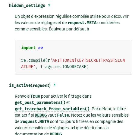
hidden_settings
¶
Un objet d’expression régulière compilée utilisé pour découvrir
les valeurs de réglages et de
request.META
considérées
comme sensibles. Équivaut par défaut à
import
re
re
.
compile
(
r
'API|TOKEN|KEY|SECRET|PASS|SIGN
ATURE'
,
flags
=
re
.
IGNORECASE
)
is_active
(
request
)
¶
Renvoie
True
pour activer le filtrage dans
get_post_parameters()
et
get_traceback_frame_variables()
. Par défaut, le filtre
est actif si
DEBUG
vaut
False
. Notez que les valeurs sensibles
de
request.META
sont toujours filtrées en compagnie des
valeurs sensibles de réglages, tel que décrit dans la
documentation de
DEBUG
.