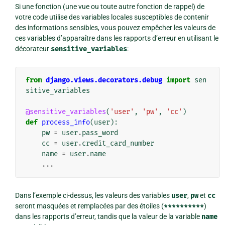
Si une fonction (une vue ou toute autre fonction de rappel) de
votre code utilise des variables locales susceptibles de contenir
des informations sensibles, vous pouvez empêcher les valeurs de
ces variables d’apparaître dans les rapports d’erreur en utilisant le
décorateur
sensitive_variables
:
from
django.views.decorators.debug
import
sen
sitive_variables
@sensitive_variables
(
'user'
,
'pw'
,
'cc'
)
def
process_info
(
user
):
pw
=
user
.
pass_word
cc
=
user
.
credit_card_number
name
=
user
.
name
...
Dans l’exemple ci-dessus, les valeurs des variables
user
,
pw
et
cc
seront masquées et remplacées par des étoiles (
**********
)
dans les rapports d’erreur, tandis que la valeur de la variable
name