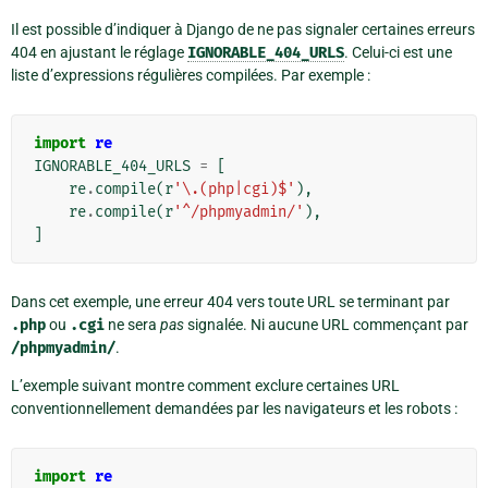
Il est possible d’indiquer à Django de ne pas signaler certaines erreurs
404 en ajustant le réglage
IGNORABLE_404_URLS
. Celui-ci est une
liste d’expressions régulières compilées. Par exemple :
import
re
IGNORABLE_404_URLS
=
[
re
.
compile
(
r
'\.(php|cgi)$'
),
re
.
compile
(
r
'^/phpmyadmin/'
),
]
Dans cet exemple, une erreur 404 vers toute URL se terminant par
.php
ou
.cgi
ne sera
pas
signalée. Ni aucune URL commençant par
/phpmyadmin/
.
L’exemple suivant montre comment exclure certaines URL
conventionnellement demandées par les navigateurs et les robots :
import
re