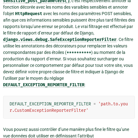
sensitive_post_parameters()
, c’est respectivement annoter la
fonction décorée avec les noms des varaibles sensibles et annoter
l’objet
HttpRequest
avec les noms des paramètres POST sensibles,
afin que ces informations sensibles puissent être plus tard filtrées des
rapports lorsqu’une erreur se produit. Le vrai filtrage est effectué par
le filtre de rapport d’erreur par défaut de Django,
django.views.debug.SafeExceptionReporterFilter
. Ce filtre
utilise les annotations des décorateurs pour remplacer les valeurs
correspondantes par des étoiles (
**********
) au moment de la
production du rapport d’erreur. Si vous souhaitez surcharger ou
personnaliser ce comportement par défaut pour tout votre site, vous
devez définir votre propre classe de filtre et indiquer à Django de
l’utiliser par le moyen du réglage
DEFAULT_EXCEPTION_REPORTER_FILTER
:
DEFAULT_EXCEPTION_REPORTER_FILTER
=
'path.to.you
r.CustomExceptionReporterFilter'
Vous pouvez aussi contrôler d’une manière plus fine le filtre qu’une
vue données doit utiliser en définissant l’attribut