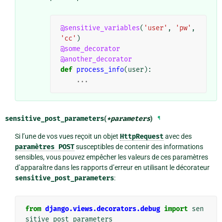
@sensitive_variables
(
'user'
,
'pw'
,
'cc'
)
@some_decorator
@another_decorator
def
process_info
(
user
):
...
sensitive_post_parameters
(
*
parameters
)
¶
Si l’une de vos vues reçoit un objet
HttpRequest
avec des
paramètres
POST
susceptibles de contenir des informations
sensibles, vous pouvez empêcher les valeurs de ces paramètres
d’apparaître dans les rapports d’erreur en utilisant le décorateur
sensitive_post_parameters
:
from
django.views.decorators.debug
import
sen
sitive_post_parameters