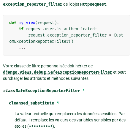
exception_reporter_filter
de l’objet
HttpRequest
.
def
my_view
(
request
):
if
request
.
user
.
is_authenticated
:
request
.
exception_reporter_filter
=
Cust
omExceptionReporterFilter
()
...
Votre classe de filtre personnalisée doit hériter de
django.views.debug.SafeExceptionReporterFilter
et peut
surcharger les attributs et méthodes suivantes :
class
SafeExceptionReporterFilter
¶
cleansed_substitute
¶
La valeur textuelle qui remplacera les données sensibles. Par
défaut, il remplace les valeurs des variables sensibles par des
étoiles (
**********
).