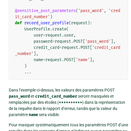
@sensitive_post_parameters
(
'pass_word'
,
'cred
it_card_number'
)
def
record_user_profile
(
request
):
UserProfile
.
create
(
user
=
request
.
user
,
password
=
request
.
POST
[
'pass_word'
],
credit_card
=
request
.
POST
[
'credit_card
_number'
],
name
=
request
.
POST
[
'name'
],
)
...
Dans l’exemple ci-dessus, les valeurs des paramètres POST
pass_word
et
credit_card_number
seront masquées et
remplacées par des étoiles (
**********
) dans la représentation
de la requête dans le rapport d’erreur, tandis que la valeur du
paramètre
name
sera visible.
Pour masquer systématiquement tous les paramètres POST d’une
requête dans les rapports d’erreur, n’indiquez aucun paramètre au