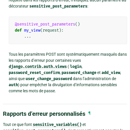
décorateur
sensitive_post_parameters
:
@sensitive_post_parameters
()
def
my_view
(
request
):
...
Tous les paramètres POST sont systématiquement masqués dans
les rapports d’erreur pour certaines vues
django.contrib.auth.views
(
login
,
password_reset_confirm
,
password_change
et
add_view
,
ainsi que
user_change_password
dans l’administration de
auth
) pour empêcher la divulgation d’informations sensibles
comme les mots de passe.
Rapports d’erreur personnalisés
¶
Tout ce que font
sensitive_variables()
et