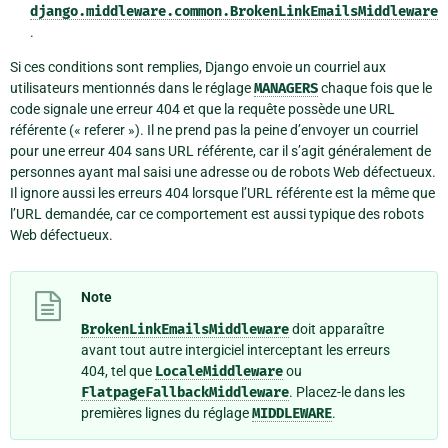
django.middleware.common.BrokenLinkEmailsMiddleware
.
Si ces conditions sont remplies, Django envoie un courriel aux
utilisateurs mentionnés dans le réglage
MANAGERS
chaque fois que le
code signale une erreur 404 et que la requête possède une URL
référente (« referer »). Il ne prend pas la peine d’envoyer un courriel
pour une erreur 404 sans URL référente, car il s’agit généralement de
personnes ayant mal saisi une adresse ou de robots Web défectueux.
Il ignore aussi les erreurs 404 lorsque l’URL référente est la même que
l’URL demandée, car ce comportement est aussi typique des robots
Web défectueux.
Note
BrokenLinkEmailsMiddleware
doit apparaître
avant tout autre intergiciel interceptant les erreurs
404, tel que
LocaleMiddleware
ou
FlatpageFallbackMiddleware
. Placez-le dans les
premières lignes du réglage
MIDDLEWARE
.