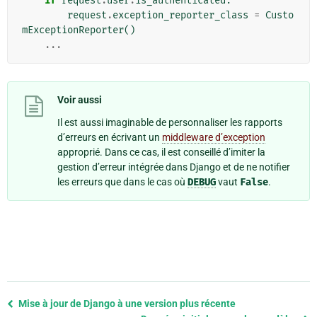
if
request
.
user
.
is_authenticated
:
request
.
exception_reporter_class
=
Custo
mExceptionReporter
()
...
Voir aussi
Il est aussi imaginable de personnaliser les rapports
d’erreurs en écrivant un
middleware d’exception
approprié. Dans ce cas, il est conseillé d’imiter la
gestion d’erreur intégrée dans Django et de ne notifier
les erreurs que dans le cas où
DEBUG
vaut
False
.
Previous
Mise à jour de Django à une version plus récente