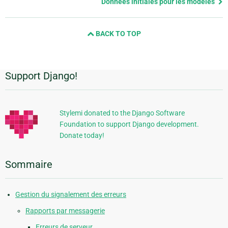
page
Données initiales pour les modèles
and
next
BACK TO TOP
page
Support Django!
Informations
supplémentaires
Stylemi donated to the Django Software
Foundation to support Django development.
Donate today!
Sommaire
Gestion du signalement des erreurs
Rapports par messagerie
Erreurs de serveur