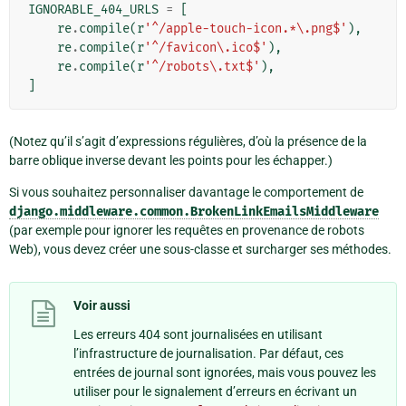
IGNORABLE_404_URLS
=
[
re
.
compile
(
r
'^/apple-touch-icon.*\.png$'
),
re
.
compile
(
r
'^/favicon\.ico$'
),
re
.
compile
(
r
'^/robots\.txt$'
),
]
(Notez qu’il s’agit d’expressions régulières, d’où la présence de la
barre oblique inverse devant les points pour les échapper.)
Si vous souhaitez personnaliser davantage le comportement de
django.middleware.common.BrokenLinkEmailsMiddleware
(par exemple pour ignorer les requêtes en provenance de robots
Web), vous devez créer une sous-classe et surcharger ses méthodes.
Voir aussi
Les erreurs 404 sont journalisées en utilisant
l’infrastructure de journalisation. Par défaut, ces
entrées de journal sont ignorées, mais vous pouvez les
utiliser pour le signalement d’erreurs en écrivant un