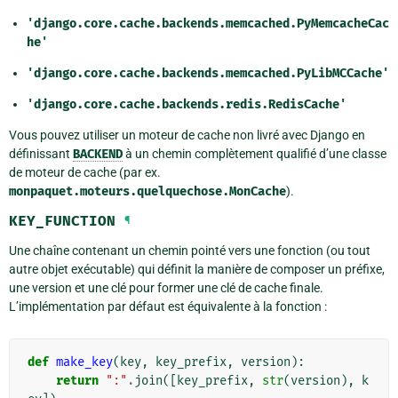
'django.core.cache.backends.memcached.PyMemcacheCac
he'
'django.core.cache.backends.memcached.PyLibMCCache'
'django.core.cache.backends.redis.RedisCache'
Vous pouvez utiliser un moteur de cache non livré avec Django en
définissant
BACKEND
à un chemin complètement qualifié d’une classe
de moteur de cache (par ex.
monpaquet.moteurs.quelquechose.MonCache
).
KEY_FUNCTION
¶
Une chaîne contenant un chemin pointé vers une fonction (ou tout
autre objet exécutable) qui définit la manière de composer un préfixe,
une version et une clé pour former une clé de cache finale.
L’implémentation par défaut est équivalente à la fonction :
def
make_key
(
key
,
key_prefix
,
version
):
return
":"
.
join
([
key_prefix
,
str
(
version
),
k