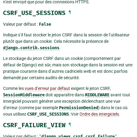
n’est envoyé que pour des connexions HTTPS.
CSRF_USE_SESSIONS
¶
Valeur par défaut :
False
Indique s’il faut stocker le jeton CSRF dans la session de l’utilisateur
plutôt que dans un cookie. Cela nécessite la présence de
django.contrib.sessions
.
Le stockage du jeton CSRF dans un cookie (comportement par
défaut de Django) est sûr, mais son stockage dans la session est une
pratique courante dans d’autres cadriciels web et est donc parfois
demandé par certains audits de sécurité.
Comme les
vues d’erreur par défaut
exigent le jeton CSRF,
SessionMiddleware
doit apparaître dans
MIDDLEWARE
avant tout
intergiciel pouvant générer une exception déclenchant une vue
d’erreur (comme par exemple
PermissionDenied
) dans le cas où
vous utilisez
CSRF_USE_SESSIONS
. Voir
Ordre des intergiciels
.
CSRF_FAILURE_VIEW
¶
Valeur par défaut :
'django.views.csrf.csrf_failure'