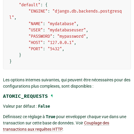
"default"
:
{
"ENGINE"
:
"django.db.backends.postgresq
l"
,
"NAME"
:
"mydatabase"
,
"USER"
:
"mydatabaseuser"
,
"PASSWORD"
:
"mypassword"
,
"HOST"
:
"127.0.0.1"
,
"PORT"
:
"5432"
,
}
}
Les options internes suivantes, qui peuvent être nécessaires pour des
configurations plus complexes, sont disponibles :
ATOMIC_REQUESTS
¶
Valeur par défaut :
False
Définissez ce réglage à
True
pour envelopper chaque vue dans une
transaction sur cette base de données. Voir
Couplage des
transactions aux requêtes HTTP
.