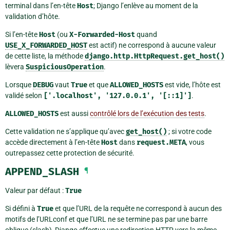
terminal dans l’en-tête
Host
; Django l’enlève au moment de la
validation d’hôte.
Si l’en-tête
Host
(ou
X-Forwarded-Host
quand
USE_X_FORWARDED_HOST
est actif) ne correspond à aucune valeur
de cette liste, la méthode
django.http.HttpRequest.get_host()
lèvera
SuspiciousOperation
.
Lorsque
DEBUG
vaut
True
et que
ALLOWED_HOSTS
est vide, l’hôte est
validé selon
['.localhost',
'127.0.0.1',
'[::1]']
.
ALLOWED_HOSTS
est aussi
contrôlé lors de l’exécution des tests
.
Cette validation ne s’applique qu’avec
get_host()
; si votre code
accède directement à l’en-tête
Host
dans
request.META
, vous
outrepassez cette protection de sécurité.
APPEND_SLASH
¶
Valeur par défaut :
True
Si défini à
True
et que l’URL de la requête ne correspond à aucun des
motifs de l’URLconf et que l’URL ne se termine pas par une barre
oblique (slash), Django effectue une redirection HTTP vers la même