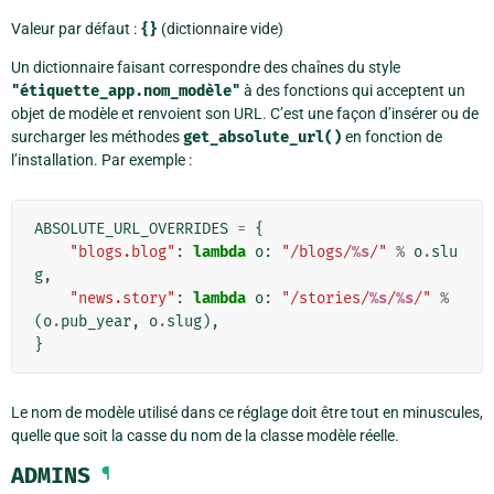
Valeur par défaut :
{}
(dictionnaire vide)
Un dictionnaire faisant correspondre des chaînes du style
"étiquette_app.nom_modèle"
à des fonctions qui acceptent un
objet de modèle et renvoient son URL. C’est une façon d’insérer ou de
surcharger les méthodes
get_absolute_url()
en fonction de
l’installation. Par exemple :
ABSOLUTE_URL_OVERRIDES
=
{
"blogs.blog"
:
lambda
o
:
"/blogs/
%s
/"
%
o
.
slu
g
,
"news.story"
:
lambda
o
:
"/stories/
%s
/
%s
/"
%
(
o
.
pub_year
,
o
.
slug
),
}
Le nom de modèle utilisé dans ce réglage doit être tout en minuscules,
quelle que soit la casse du nom de la classe modèle réelle.
ADMINS
¶