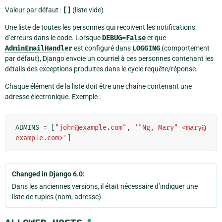
Valeur par défaut :
[]
(liste vide)
Une liste de toutes les personnes qui reçoivent les notifications
d’erreurs dans le code. Lorsque
DEBUG=False
et que
AdminEmailHandler
est configuré dans
LOGGING
(comportement
par défaut), Django envoie un courriel à ces personnes contenant les
détails des exceptions produites dans le cycle requête/réponse.
Chaque élément de la liste doit être une chaîne contenant une
adresse électronique. Exemple :
ADMINS
=
[
"john@example.com"
,
'"Ng, Mary" <mary@
example.com>'
]
Changed in Django 6.0:
Dans les anciennes versions, il était nécessaire d’indiquer une
liste de tuples (nom, adresse).