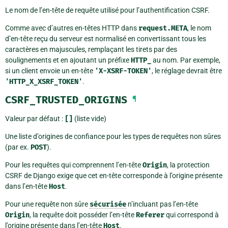
Le nom de l’en-tête de requête utilisé pour l’authentification CSRF.
Comme avec d’autres en-têtes HTTP dans
request.META
, le nom
d’en-tête reçu du serveur est normalisé en convertissant tous les
caractères en majuscules, remplaçant les tirets par des
soulignements et en ajoutant un préfixe
HTTP_
au nom. Par exemple,
si un client envoie un en-tête
'X-XSRF-TOKEN'
, le réglage devrait être
'HTTP_X_XSRF_TOKEN'
.
CSRF_TRUSTED_ORIGINS
¶
Valeur par défaut :
[]
(liste vide)
Une liste d’origines de confiance pour les types de requêtes non sûres
(par ex.
POST
).
Pour les requêtes qui comprennent l’en-tête
Origin
, la protection
CSRF de Django exige que cet en-tête corresponde à l’origine présente
dans l’en-tête
Host
.
Pour une requête non sûre
sécurisée
n’incluant pas l’en-tête
Origin
, la requête doit posséder l’en-tête
Referer
qui correspond à
l’origine présente dans l’en-tête
Host
.