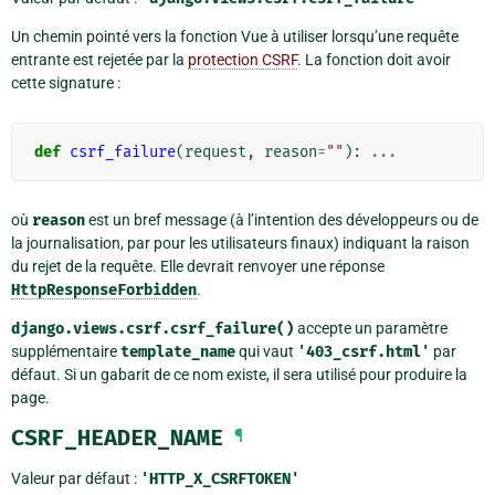
Un chemin pointé vers la fonction Vue à utiliser lorsqu’une requête
entrante est rejetée par la
protection CSRF
. La fonction doit avoir
cette signature :
def
csrf_failure
(
request
,
reason
=
""
):
...
où
reason
est un bref message (à l’intention des développeurs ou de
la journalisation, par pour les utilisateurs finaux) indiquant la raison
du rejet de la requête. Elle devrait renvoyer une réponse
HttpResponseForbidden
.
django.views.csrf.csrf_failure()
accepte un paramètre
supplémentaire
template_name
qui vaut
'403_csrf.html'
par
défaut. Si un gabarit de ce nom existe, il sera utilisé pour produire la
page.
CSRF_HEADER_NAME
¶
Valeur par défaut :
'HTTP_X_CSRFTOKEN'