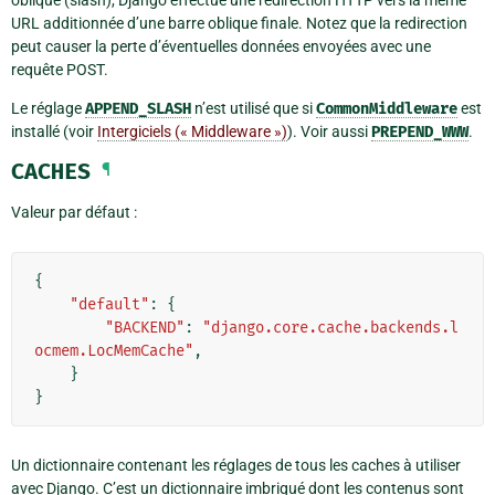
URL additionnée d’une barre oblique finale. Notez que la redirection
peut causer la perte d’éventuelles données envoyées avec une
requête POST.
Le réglage
APPEND_SLASH
n’est utilisé que si
CommonMiddleware
est
installé (voir
Intergiciels (« Middleware »)
). Voir aussi
PREPEND_WWW
.
CACHES
¶
Valeur par défaut :
{
"default"
:
{
"BACKEND"
:
"django.core.cache.backends.l
ocmem.LocMemCache"
,
}
}
Un dictionnaire contenant les réglages de tous les caches à utiliser
avec Django. C’est un dictionnaire imbriqué dont les contenus sont