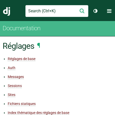
Search
M
Envoyer
Django
Changer d
Documentation
Réglages
¶
Réglages de base
Auth
Messages
Sessions
Sites
Fichiers statiques
Index thématique des réglages de base