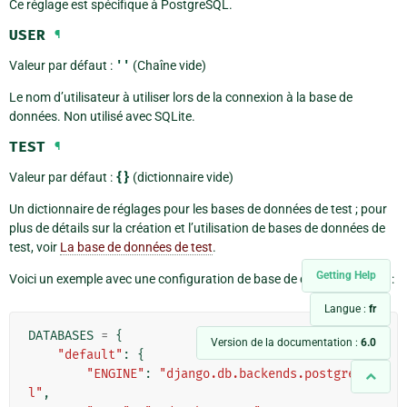
Ce réglage est spécifique à PostgreSQL.
USER
¶
Valeur par défaut :
''
(Chaîne vide)
Le nom d’utilisateur à utiliser lors de la connexion à la base de
données. Non utilisé avec SQLite.
TEST
¶
Valeur par défaut :
{}
(dictionnaire vide)
Un dictionnaire de réglages pour les bases de données de test ; pour
plus de détails sur la création et l’utilisation de bases de données de
test, voir
La base de données de test
.
Getting Help
Voici un exemple avec une configuration de base de données de test :
Langue :
fr
DATABASES
=
{
Version de la documentation :
6.0
"default"
:
{
"ENGINE"
:
"django.db.backends.postgresq
l"
,