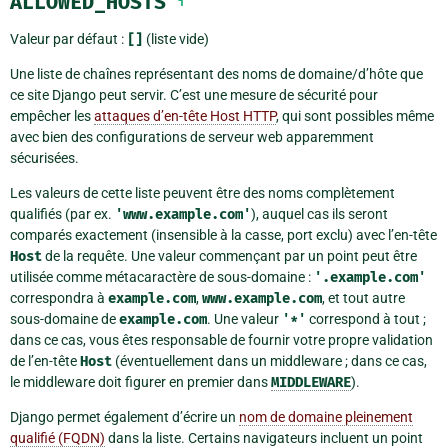
ALLOWED_HOSTS
¶
Valeur par défaut :
[]
(liste vide)
Une liste de chaînes représentant des noms de domaine/d’hôte que
ce site Django peut servir. C’est une mesure de sécurité pour
empêcher les
attaques d’en-tête Host HTTP
, qui sont possibles même
avec bien des configurations de serveur web apparemment
sécurisées.
Les valeurs de cette liste peuvent être des noms complètement
qualifiés (par ex.
'www.example.com'
), auquel cas ils seront
comparés exactement (insensible à la casse, port exclu) avec l’en-tête
Host
de la requête. Une valeur commençant par un point peut être
utilisée comme métacaractère de sous-domaine :
'.example.com'
correspondra à
example.com
,
www.example.com
, et tout autre
sous-domaine de
example.com
. Une valeur
'*'
correspond à tout ;
dans ce cas, vous êtes responsable de fournir votre propre validation
de l’en-tête
Host
(éventuellement dans un middleware ; dans ce cas,
le middleware doit figurer en premier dans
MIDDLEWARE
).
Django permet également d’écrire un
nom de domaine pleinement
qualifié (FQDN)
dans la liste. Certains navigateurs incluent un point