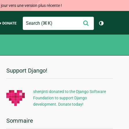
our vers une version plus récente !
Search
Envoyer
♥ DONATE
Changer de 
Support Django!
Informations
supplémentaires
shenjinti donated to the Django Software
Foundation to support Django
development. Donate today!
Sommaire