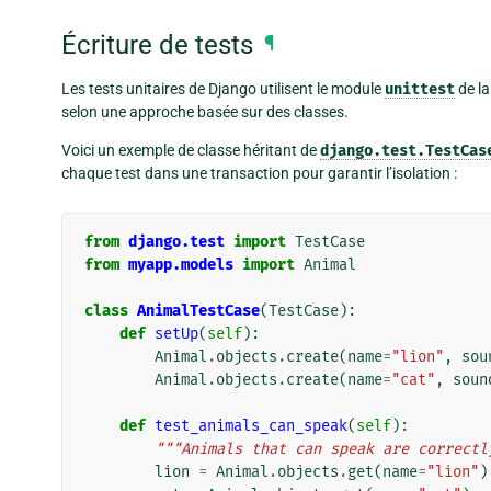
Écriture de tests
¶
Les tests unitaires de Django utilisent le module
unittest
de la
selon une approche basée sur des classes.
Voici un exemple de classe héritant de
django.test.TestCas
chaque test dans une transaction pour garantir l’isolation :
from
django.test
import
TestCase
from
myapp.models
import
Animal
class
AnimalTestCase
(
TestCase
):
def
setUp
(
self
):
Animal
.
objects
.
create
(
name
=
"lion"
,
sou
Animal
.
objects
.
create
(
name
=
"cat"
,
soun
def
test_animals_can_speak
(
self
):
"""Animals that can speak are correctl
lion
=
Animal
.
objects
.
get
(
name
=
"lion"
)