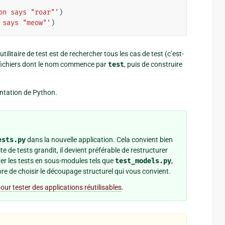
on says "roar"'
)
 says "meow"'
)
tilitaire de test est de rechercher tous les cas de test (c’est-
 fichiers dont le nom commence par
test
, puis de construire
ntation de Python.
ests.py
dans la nouvelle application. Cela convient bien
te de tests grandit, il devient préférable de restructurer
rer les tests en sous-modules tels que
test_models.py
,
ibre de choisir le découpage structurel qui vous convient.
our tester des applications réutilisables
.