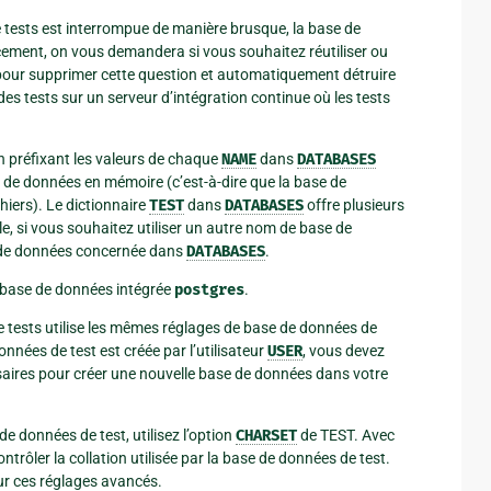
 tests est interrompue de manière brusque, la base de
cement, on vous demandera si vous souhaitez réutiliser ou
our supprimer cette question et automatiquement détruire
des tests sur un serveur d’intégration continue où les tests
 préfixant les valeurs de chaque
NAME
dans
DATABASES
se de données en mémoire (c’est-à-dire que la base de
iers). Le dictionnaire
TEST
dans
DATABASES
offre plusieurs
e, si vous souhaitez utiliser un autre nom de base de
 de données concernée dans
DATABASES
.
a base de données intégrée
postgres
.
e tests utilise les mêmes réglages de base de données de
onnées de test est créée par l’utilisateur
USER
, vous devez
ssaires pour créer une nouvelle base de données dans votre
de données de test, utilisez l’option
CHARSET
de TEST. Avec
ntrôler la collation utilisée par la base de données de test.
ur ces réglages avancés.