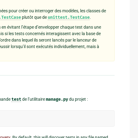
ées pour créer ou interroger des modèles, les classes de
.TestCase
plutôt que de
unittest.TestCase
.
sts en évitant l’étape d’envelopper chaque test dans une
ais si les tests concernés interagissent avec la base de
rdre dans lequel ils seront lancés par le lanceur de
éussir lorsqu’il sont exécutés individuellement, mais à
ommande
test
de l’utilitaire
manage.py
du projet :
covery
. By default, this will discover tests in any file named