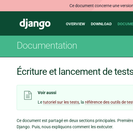
Ce document concerne une version n
Main
Django
OVERVIEW
DOWNLOAD
DOCUME
navigation
Documentation
Écriture et lancement de test
Voir aussi
Le
tutoriel sur les tests
, la
référence des outils de tes
Ce document est partagé en deux sections principales. Premièr
Django. Puis, nous expliquons comment les exécuter.