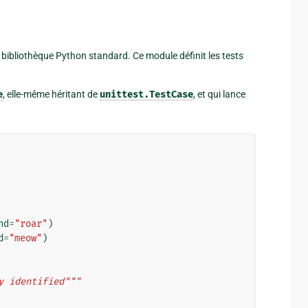
 bibliothèque Python standard. Ce module définit les tests
e
, elle-même héritant de
unittest.TestCase
, et qui lance
nd
=
"roar"
)
d
=
"meow"
)
y identified"""