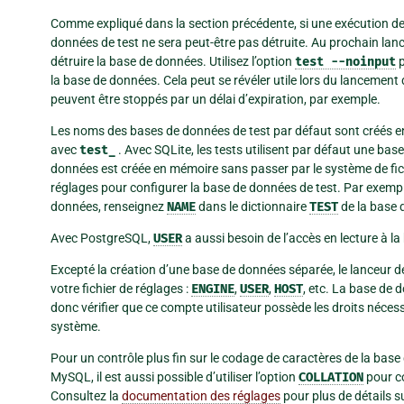
Comme expliqué dans la section précédente, si une exécution de
données de test ne sera peut-être pas détruite. Au prochain lan
détruire la base de données. Utilisez l’option
test
--noinput
p
la base de données. Cela peut se révéler utile lors du lancement 
peuvent être stoppés par un délai d’expiration, par exemple.
Les noms des bases de données de test par défaut sont créés en
avec
test_
. Avec SQLite, les tests utilisent par défaut une ba
données est créée en mémoire sans passer par le système de fich
réglages pour configurer la base de données de test. Par exempl
données, renseignez
NAME
dans le dictionnaire
TEST
de la base
Avec PostgreSQL,
USER
a aussi besoin de l’accès en lecture à l
Excepté la création d’une base de données séparée, le lanceur d
votre fichier de réglages :
ENGINE
,
USER
,
HOST
, etc. La base de d
donc vérifier que ce compte utilisateur possède les droits néce
système.
Pour un contrôle plus fin sur le codage de caractères de la base 
MySQL, il est aussi possible d’utiliser l’option
COLLATION
pour co
Consultez la
documentation des réglages
pour plus de détails s