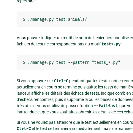
répertoire :
Vous pouvez indiquer un motif de nom de fichier personnalisé en 
fichiers de test ne correspondent pas au motif
test*.py
:
Si vous appuyez sur
Ctrl-C
pendant que les tests sont en cours 
actuellement en cours se termine puis quitte les tests de manière
lanceur affiche les détails des échecs de tests, indique combien 
d’échecs rencontrés, puis il supprime la ou les bases de données 
très utile si vous oubliez de passer l’option
--failfast
, que vo
inattendue et que vous souhaitez obtenir les détails de ces éche
Si vous ne voulez pas attendre que le test actuellement en cour
Ctrl-C
et le test se terminera immédiatement, mais de manière 