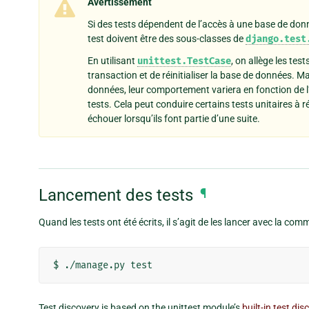
Avertissement
Si des tests dépendent de l’accès à une base de donn
test doivent être des sous-classes de
django.test
En utilisant
unittest.TestCase
, on allège les te
transaction et de réinitialiser la base de données. M
données, leur comportement variera en fonction de l’o
tests. Cela peut conduire certains tests unitaires à r
échouer lorsqu’ils font partie d’une suite.
Lancement des tests
¶
Quand les tests ont été écrits, il s’agit de les lancer avec la c
Test discovery is based on the unittest module’s
built-in test dis