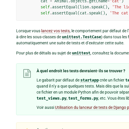
cat
=
Animal
.
objects
.
get
(
name
=
"cat"
)
self
.
assertEqual
(
lion
.
speak
(),
'The li
self
.
assertEqual
(
cat
.
speak
(),
'The cat
Lorsque vous
lancez vos tests
, le comportement par défaut de l’u
à-dire les sous-classes de
unittest.TestCase
) dans tous les
automatiquement une suite de tests et d’exécuter cette suite.
Pour plus de détails au sujet de
unittest
, consultez la docume
À quel endroit les tests devraient-ils se trouver ?
Le gabarit par défaut de
startapp
crée un fichier
t
quand il n’y a que quelques tests. Mais dès que la sui
ce fichier en un module Python afin de pouvoir sépa
test_views.py
,
test_forms.py
, etc. Vous êtes l
Voir aussi
Utilisation du lanceur de tests de Django p