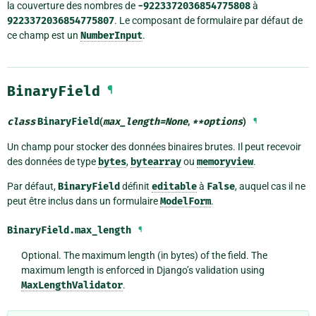
la couverture des nombres de
-9223372036854775808
à
9223372036854775807
. Le composant de formulaire par défaut de
ce champ est un
NumberInput
.
BinaryField
¶
class
BinaryField
(
max_length
=
None
,
**
options
)
¶
Un champ pour stocker des données binaires brutes. Il peut recevoir
des données de type
bytes
,
bytearray
ou
memoryview
.
Par défaut,
BinaryField
définit
editable
à
False
, auquel cas il ne
peut être inclus dans un formulaire
ModelForm
.
BinaryField.
max_length
¶
Optional. The maximum length (in bytes) of the field. The
maximum length is enforced in Django’s validation using
MaxLengthValidator
.