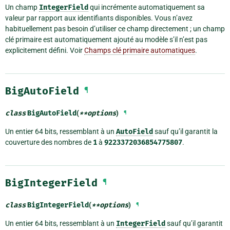
Un champ
IntegerField
qui incrémente automatiquement sa
valeur par rapport aux identifiants disponibles. Vous n’avez
habituellement pas besoin d’utiliser ce champ directement ; un champ
clé primaire est automatiquement ajouté au modèle s’il n’est pas
explicitement défini. Voir
Champs clé primaire automatiques
.
BigAutoField
¶
class
BigAutoField
(
**
options
)
¶
Un entier 64 bits, ressemblant à un
AutoField
sauf qu’il garantit la
couverture des nombres de
1
à
9223372036854775807
.
BigIntegerField
¶
class
BigIntegerField
(
**
options
)
¶
Un entier 64 bits, ressemblant à un
IntegerField
sauf qu’il garantit