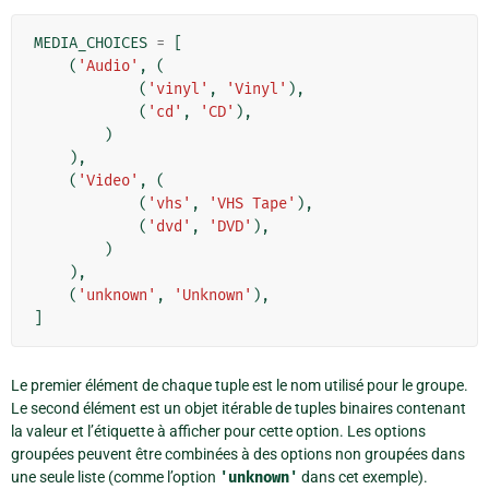
MEDIA_CHOICES
=
[
(
'Audio'
,
(
(
'vinyl'
,
'Vinyl'
),
(
'cd'
,
'CD'
),
)
),
(
'Video'
,
(
(
'vhs'
,
'VHS Tape'
),
(
'dvd'
,
'DVD'
),
)
),
(
'unknown'
,
'Unknown'
),
]
Le premier élément de chaque tuple est le nom utilisé pour le groupe.
Le second élément est un objet itérable de tuples binaires contenant
la valeur et l’étiquette à afficher pour cette option. Les options
groupées peuvent être combinées à des options non groupées dans
une seule liste (comme l’option
'unknown'
dans cet exemple).