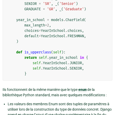
SENIOR
=
'SR'
,
_
(
'Senior'
)
GRADUATE
=
'GR'
,
_
(
'Graduate'
)
year_in_school
=
models
.
CharField
(
max_length
=
2
,
choices
=
YearInSchool
.
choices
,
default
=
YearInSchool
.
FRESHMAN
,
)
def
is_upperclass
(
self
):
return
self
.
year_in_school
in
{
self
.
YearInSchool
.
JUNIOR
,
self
.
YearInSchool
.
SENIOR
,
}
Ils fonctionnent de la même manière que le type
enum
de la
bibliothèque Python standard, mais avec quelques modifications :
Les valeurs des membres Enum sont des tuples de paramètres à
utiliser lors de la construction du type de données concret. Django
prend en charge l’ajout d’une chaîne supplémentaire à la fin du