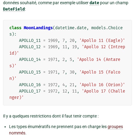
données souhaité, comme par exemple utiliser
date
pour un champ
DateField
:
class
MoonLandings
(
datetime
.
date
,
models
.
Choice
s
):
APOLLO_11
=
1969
,
7
,
20
,
'Apollo 11 (Eagle)'
APOLLO_12
=
1969
,
11
,
19
,
'Apollo 12 (Intrep
id)'
APOLLO_14
=
1971
,
2
,
5
,
'Apollo 14 (Antare
s)'
APOLLO_15
=
1971
,
7
,
30
,
'Apollo 15 (Falco
n)'
APOLLO_16
=
1972
,
4
,
21
,
'Apollo 16 (Orion)'
APOLLO_17
=
1972
,
12
,
11
,
'Apollo 17 (Challe
nger)'
Il y a quelques restrictions dont il faut tenir compte :
Les types énumératifs ne prennent pas en charge les
groupes
nommés
.