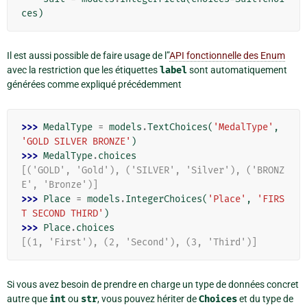
ces
)
Il est aussi possible de faire usage de l”
API fonctionnelle des Enum
avec la restriction que les étiquettes
label
sont automatiquement
générées comme expliqué précédemment
>>> 
MedalType
=
models
.
TextChoices
(
'MedalType'
,
'GOLD SILVER BRONZE'
)
>>> 
MedalType
.
choices
[('GOLD', 'Gold'), ('SILVER', 'Silver'), ('BRONZ
E', 'Bronze')]
>>> 
Place
=
models
.
IntegerChoices
(
'Place'
,
'FIRS
T SECOND THIRD'
)
>>> 
Place
.
choices
[(1, 'First'), (2, 'Second'), (3, 'Third')]
Si vous avez besoin de prendre en charge un type de données concret
autre que
int
ou
str
, vous pouvez hériter de
Choices
et du type de