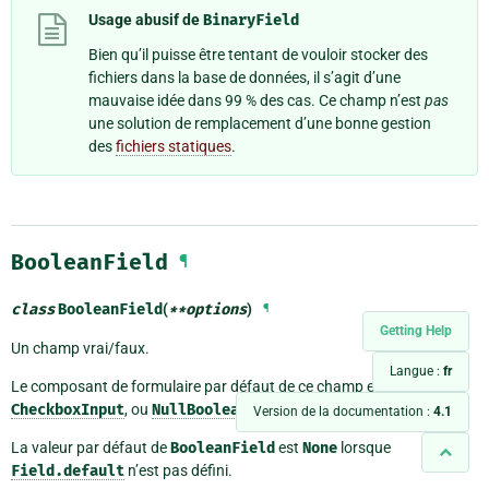
Usage abusif de
BinaryField
Bien qu’il puisse être tentant de vouloir stocker des
fichiers dans la base de données, il s’agit d’une
mauvaise idée dans 99 % des cas. Ce champ n’est
pas
une solution de remplacement d’une bonne gestion
des
fichiers statiques
.
BooleanField
¶
class
BooleanField
(
**
options
)
¶
Getting Help
Un champ vrai/faux.
Langue :
fr
Le composant de formulaire par défaut de ce champ est un
CheckboxInput
, ou
NullBooleanSelect
si
null=True
.
Version de la documentation :
4.1
La valeur par défaut de
BooleanField
est
None
lorsque
Field.default
n’est pas défini.