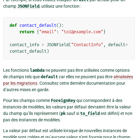
champ
JSONField
, utilisez une fonction :
def
contact_default
():
return
{
"email"
:
"to1@example.com"
}
contact_info
=
JSONField
(
"ContactInfo"
,
default
=
contact_default
)
Les fonctions
lambda
ne peuvent pas être utilisées comme options
de champs tels que
default
car elles ne peuvent pas être
sérialisées
par les migrations
. Consultez cette dernière documentation pour
d’autres mises en garde.
Pour les champs comme
ForeignKey
qui correspondent à des
instances de modèles, les valeurs par défaut devraient être la valeur
du champ qu’ils représentent (
pk
sauf si
to_field
est défini) et non
pas des instances de modèles.
La valeur par défaut est utilisée lorsque de nouvelles instances de
modèle sont créées et qu’aucune valeur n’est fournie pour le champ.