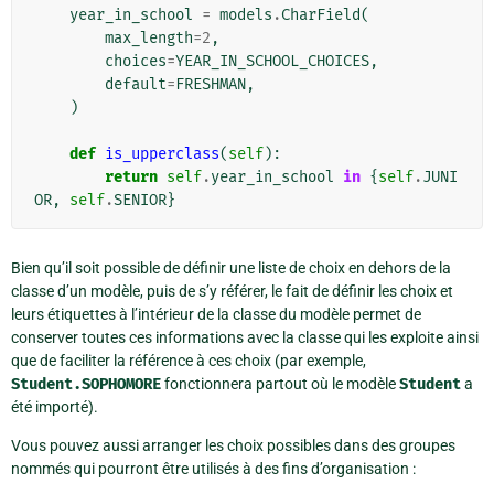
year_in_school
=
models
.
CharField
(
max_length
=
2
,
choices
=
YEAR_IN_SCHOOL_CHOICES
,
default
=
FRESHMAN
,
)
def
is_upperclass
(
self
):
return
self
.
year_in_school
in
{
self
.
JUNI
OR
,
self
.
SENIOR
}
Bien qu’il soit possible de définir une liste de choix en dehors de la
classe d’un modèle, puis de s’y référer, le fait de définir les choix et
leurs étiquettes à l’intérieur de la classe du modèle permet de
conserver toutes ces informations avec la classe qui les exploite ainsi
que de faciliter la référence à ces choix (par exemple,
Student.SOPHOMORE
fonctionnera partout où le modèle
Student
a
été importé).
Vous pouvez aussi arranger les choix possibles dans des groupes
nommés qui pourront être utilisés à des fins d’organisation :