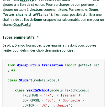
ajoutée à la liste de sélection. Pour surcharger ce comportement,
ajoutez un tuple à
choices
contenant
None
. Par exemple,
(None,
'Votre
chaîne
à
afficher')
. Il est aussi possible d’utiliser une
chaîne vide au lieu de
None
lorsque c’est raisonnable, comme pour un
champ
CharField
.
Types énumératifs
¶
De plus, Django fournit des types énumératifs dont vous pouvez
hériter pour définir des choix de manière concise :
from
django.utils.translation
import
gettext_laz
y
as
_
class
Student
(
models
.
Model
):
class
YearInSchool
(
models
.
TextChoices
):
FRESHMAN
=
'FR'
,
_
(
'Freshman'
)
SOPHOMORE
=
'SO'
,
_
(
'Sophomore'
)
JUNIOR
=
'JR'
,
_
(
'Junior'
)