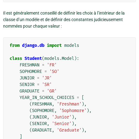
Il est généralement conseillé de définir les choix à l’intérieur de la
classe d’un modèle et de définir des constantes judicieusement
nommées pour chaque valeur :
from
django.db
import
models
class
Student
(
models
.
Model
):
FRESHMAN
=
'FR'
SOPHOMORE
=
'SO'
JUNIOR
=
'JR'
SENIOR
=
'SR'
GRADUATE
=
'GR'
YEAR_IN_SCHOOL_CHOICES
=
[
(
FRESHMAN
,
'Freshman'
),
(
SOPHOMORE
,
'Sophomore'
),
(
JUNIOR
,
'Junior'
),
(
SENIOR
,
'Senior'
),
(
GRADUATE
,
'Graduate'
),
]