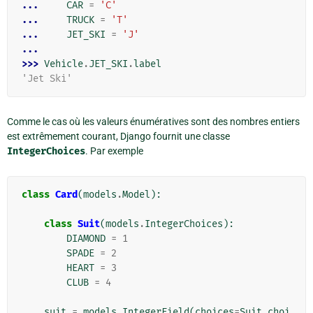
... 
CAR
=
'C'
... 
TRUCK
=
'T'
... 
JET_SKI
=
'J'
...
>>> 
Vehicle
.
JET_SKI
.
label
'Jet Ski'
Comme le cas où les valeurs énumératives sont des nombres entiers
est extrêmement courant, Django fournit une classe
IntegerChoices
. Par exemple
class
Card
(
models
.
Model
):
class
Suit
(
models
.
IntegerChoices
):
DIAMOND
=
1
SPADE
=
2
HEART
=
3
CLUB
=
4
suit
=
models
.
IntegerField
(
choices
=
Suit
.
choi