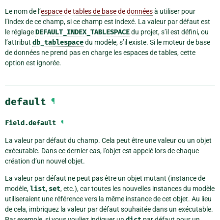
Le nom de l’
espace de tables de base de données
à utiliser pour
l’index de ce champ, si ce champ est indexé. La valeur par défaut est
le réglage
DEFAULT_INDEX_TABLESPACE
du projet, s’il est défini, ou
l’attribut
db_tablespace
du modèle, s’il existe. Si le moteur de base
de données ne prend pas en charge les espaces de tables, cette
option est ignorée.
default
¶
Field.
default
¶
La valeur par défaut du champ. Cela peut être une valeur ou un objet
exécutable. Dans ce dernier cas, l’objet est appelé lors de chaque
création d’un nouvel objet.
La valeur par défaut ne peut pas être un objet mutant (instance de
modèle,
list
,
set
, etc.), car toutes les nouvelles instances du modèle
utiliseraient une référence vers la même instance de cet objet. Au lieu
de cela, imbriquez la valeur par défaut souhaitée dans un exécutable.
Par exemple, si vous vouliez indiquer un
dict
par défaut pour un