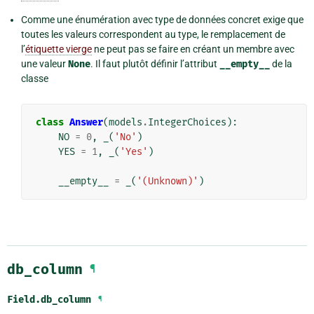
Comme une énumération avec type de données concret exige que
toutes les valeurs correspondent au type, le remplacement de
l’
étiquette vierge
ne peut pas se faire en créant un membre avec
une valeur
None
. Il faut plutôt définir l’attribut
__empty__
de la
classe
class
Answer
(
models
.
IntegerChoices
):
NO
=
0
,
_
(
'No'
)
YES
=
1
,
_
(
'Yes'
)
__empty__
=
_
(
'(Unknown)'
)
db_column
¶
Field.
db_column
¶