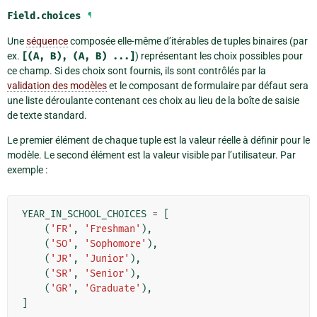
Field.
choices
¶
Une
séquence
composée elle-même d’itérables de tuples binaires (par
ex.
[(A,
B),
(A,
B)
...]
) représentant les choix possibles pour
ce champ. Si des choix sont fournis, ils sont contrôlés par la
validation des modèles
et le composant de formulaire par défaut sera
une liste déroulante contenant ces choix au lieu de la boîte de saisie
de texte standard.
Le premier élément de chaque tuple est la valeur réelle à définir pour le
modèle. Le second élément est la valeur visible par l’utilisateur. Par
exemple :
YEAR_IN_SCHOOL_CHOICES
=
[
(
'FR'
,
'Freshman'
),
(
'SO'
,
'Sophomore'
),
(
'JR'
,
'Junior'
),
(
'SR'
,
'Senior'
),
(
'GR'
,
'Graduate'
),
]