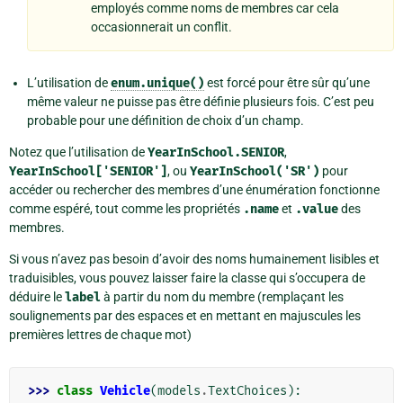
employés comme noms de membres car cela
occasionnerait un conflit.
L’utilisation de
enum.unique()
est forcé pour être sûr qu’une
même valeur ne puisse pas être définie plusieurs fois. C’est peu
probable pour une définition de choix d’un champ.
Notez que l’utilisation de
YearInSchool.SENIOR
,
YearInSchool['SENIOR']
, ou
YearInSchool('SR')
pour
accéder ou rechercher des membres d’une énumération fonctionne
comme espéré, tout comme les propriétés
.name
et
.value
des
membres.
Si vous n’avez pas besoin d’avoir des noms humainement lisibles et
traduisibles, vous pouvez laisser faire la classe qui s’occupera de
déduire le
label
à partir du nom du membre (remplaçant les
soulignements par des espaces et en mettant en majuscules les
premières lettres de chaque mot)
>>> 
class
Vehicle
(
models
.
TextChoices
):