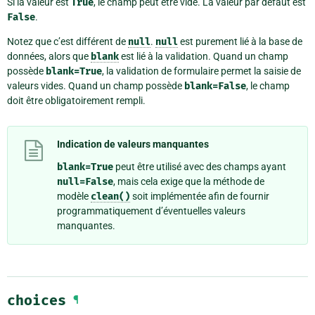
Si la valeur est
True
, le champ peut être vide. La valeur par défaut est
False
.
Notez que c’est différent de
null
.
null
est purement lié à la base de
données, alors que
blank
est lié à la validation. Quand un champ
possède
blank=True
, la validation de formulaire permet la saisie de
valeurs vides. Quand un champ possède
blank=False
, le champ
doit être obligatoirement rempli.
Indication de valeurs manquantes
blank=True
peut être utilisé avec des champs ayant
null=False
, mais cela exige que la méthode de
modèle
clean()
soit implémentée afin de fournir
programmatiquement d’éventuelles valeurs
manquantes.
choices
¶