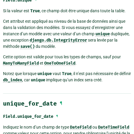
Field.
unique
Si la valeur est
True
, ce champ doit être unique dans toute la table.
Cet attribut est appliqué au niveau de la base de données ainsi que
dans la validation des modèles. Si vous essayez d’enregistrer une
instance d’un modèle avec une valeur d’un champ
unique
dupliquée,
une exception
django.db.IntegrityError
sera levée par la
méthode
save()
du modèle.
Cette option est valide pour tous les types de champs, sauf pour
ManyToManyField
et
OneToOneField
.
Notez que lorsque
unique
vaut
True
, il n’est pas nécessaire de définir
db_index
, car
unique
implique qu’un index sera créé.
unique_for_date
¶
Field.
unique_for_date
¶
Indiquez le nom d’un champ de type
DateField
ou
DateTimeField
comme valeur pour cette option, pour rendre obligatoire l’unicité de la