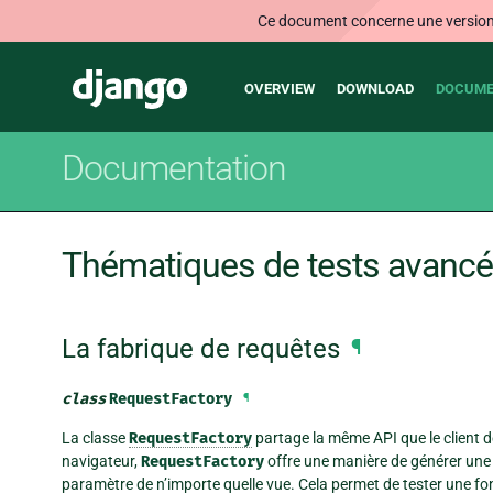
Ce document concerne une version n
Main
Django
OVERVIEW
DOWNLOAD
DOCUME
navigation
Documentation
Thématiques de tests avanc
La fabrique de requêtes
¶
class
RequestFactory
¶
La classe
RequestFactory
partage la même API que le client 
navigateur,
RequestFactory
offre une manière de générer une
paramètre de n’importe quelle vue. Cela permet de tester une fo