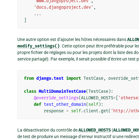
'www.djangoproject.dev'
,
'docs.djangoproject.dev'
,
...
]
Une autre option est d’ajouter les hôtes nécessaires dans
ALLO
modify_settings()
. Cette option peut être préférable pour l
propre fichier de réglages ou pour les projets dont la liste des
service partagé). Par exemple, il serait possible d’écrire un test
from
django.test
import
TestCase
,
override_set
class
MultiDomainTestCase
(
TestCase
):
@override_settings
(
ALLOWED_HOSTS
=
[
'otherse
def
test_other_domain
(
self
):
response
=
self
.
client
.
get
(
'http://oth
La désactivation du contrôle de
ALLOWED_HOSTS
(
ALLOWED_HO
de test de produire un message d’erreur instructif si une redire