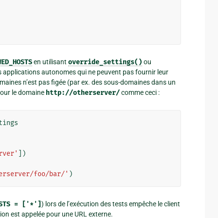
WED_HOSTS
en utilisant
override_settings()
ou
es applications autonomes qui ne peuvent pas fournir leur
 domaines n’est pas figée (par ex. des sous-domaines dans un
 pour le domaine
http://otherserver/
comme ceci :
tings
rver'
])
erserver/foo/bar/'
)
STS
=
['*']
) lors de l’exécution des tests empêche le client
ction est appelée pour une URL externe.