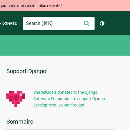
our vers une version plus récente !
Search
Envoyer
♥ DONATE
Changer de 
Support Django!
Informations
supplémentaires
SharedGoals donated to the Django
Software Foundation to support Django
development. Donate today!
Sommaire