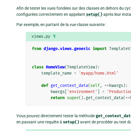
Afin de tester les vues fondées sur des classes en dehors du cy
configurées correctement en appelant
setup()
après leur insta
Par exemple, en partant de la vue classe suivante :
views.py
¶
from
django.views.generic
import
TemplateV
class
HomeView
(
TemplateView
):
template_name
=
'myapp/home.html'
def
get_context_data
(
self
,
**
kwargs
):
kwargs
[
'environment'
]
=
'Productio
return
super
()
.
get_context_data
(
**
Vous pouvez directement tester la méthode
get_context_dat
en passant une requête à
setup()
avant de procéder au test du