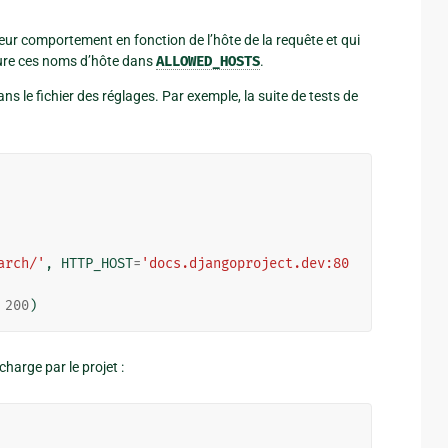
eur comportement en fonction de l’hôte de la requête et qui
clure ces noms d’hôte dans
ALLOWED_HOSTS
.
ns le fichier des réglages. Par exemple, la suite de tests de
arch/'
,
HTTP_HOST
=
'docs.djangoproject.dev:80
200
)
charge par le projet :