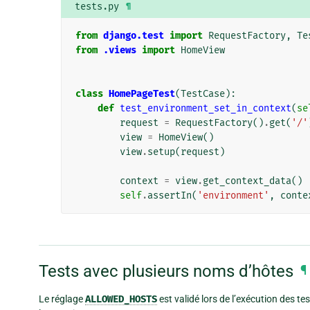
tests.py
¶
from
django.test
import
RequestFactory
,
Te
from
.views
import
HomeView
class
HomePageTest
(
TestCase
):
def
test_environment_set_in_context
(
se
request
=
RequestFactory
()
.
get
(
'/'
view
=
HomeView
()
view
.
setup
(
request
)
context
=
view
.
get_context_data
()
self
.
assertIn
(
'environment'
,
conte
Tests avec plusieurs noms d’hôtes
¶
Le réglage
ALLOWED_HOSTS
est validé lors de l’exécution des tes