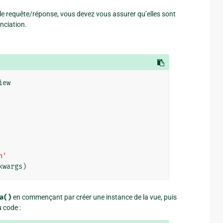
cle requête/réponse, vous devez vous assurer qu’elles sont
nciation.
iew
n'
kwargs
)
a()
en commençant par créer une instance de la vue, puis
 code :