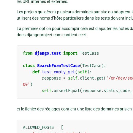
les URL internes et externes.
Les projets qui gèrent plusieurs domaines par site ou adaptent l
utilisent des noms d’hôte particuliers dans les tests doivent in
La première option pour accomplir cela est d’ajouter les hôtes da
docs.djangoproject.com contient ceci :
from
django.test
import
TestCase
class
SearchFormTestCase
(
TestCase
):
def
test_empty_get
(
self
):
response
=
self
.
client
.
get
(
'/en/dev/se
00'
)
self
.
assertEqual
(
response
.
status_code
,
et le fichier des réglages contient une liste des domaines pris en 
ALLOWED_HOSTS
=
[