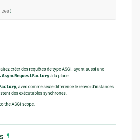
200
)
aitez créer des requêtes de type ASGI, ayant aussi une
.AsyncRequestFactory
à la place.
Factory
, avec comme seule différence le renvoi d’instances
estent des exécutables synchrones.
nto the ASGI scope.
es
¶