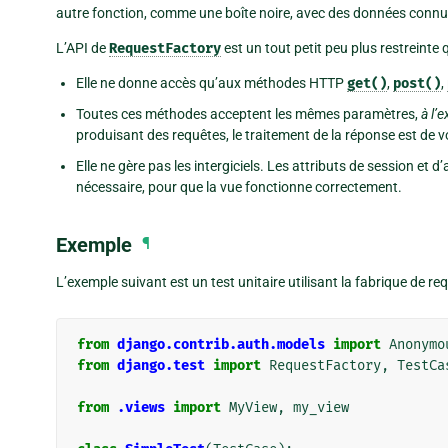
autre fonction, comme une boîte noire, avec des données connues
L’API de
RequestFactory
est un tout petit peu plus restreinte qu
Elle ne donne accès qu’aux méthodes HTTP
get()
,
post()
,
Toutes ces méthodes acceptent les mêmes paramètres,
à l’
produisant des requêtes, le traitement de la réponse est de v
Elle ne gère pas les intergiciels. Les attributs de session et d
nécessaire, pour que la vue fonctionne correctement.
Exemple
¶
L’exemple suivant est un test unitaire utilisant la fabrique de req
from
django.contrib.auth.models
import
Anonymo
from
django.test
import
RequestFactory
,
TestCa
from
.views
import
MyView
,
my_view