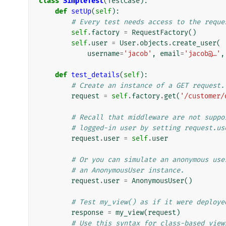
class
SimpleTest
(
TestCase
):
def
setUp
(
self
):
# Every test needs access to the reque
self
.
factory
=
RequestFactory
()
self
.
user
=
User
.
objects
.
create_user
(
username
=
'jacob'
,
email
=
'jacob@…'
,
def
test_details
(
self
):
# Create an instance of a GET request.
request
=
self
.
factory
.
get
(
'/customer/
# Recall that middleware are not suppo
# logged-in user by setting request.us
request
.
user
=
self
.
user
# Or you can simulate an anonymous use
# an AnonymousUser instance.
request
.
user
=
AnonymousUser
()
# Test my_view() as if it were deploye
response
=
my_view
(
request
)
# Use this syntax for class-based view