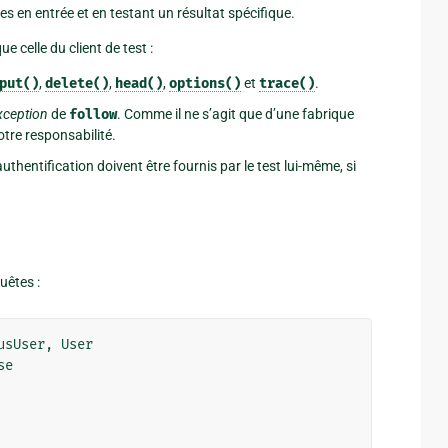
 en entrée et en testant un résultat spécifique.
e celle du client de test :
put()
,
delete()
,
head()
,
options()
et
trace()
.
exception
de
follow
. Comme il ne s’agit que d’une fabrique
otre responsabilité.
’authentification doivent être fournis par le test lui-même, si
uêtes :
usUser
,
User
se