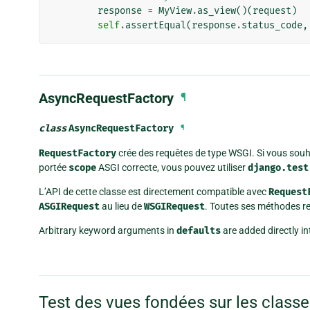
response
=
MyView
.
as_view
()(
request
)
self
.
assertEqual
(
response
.
status_code
,
AsyncRequestFactory
¶
class
AsyncRequestFactory
¶
RequestFactory
crée des requêtes de type WSGI. Si vous souh
portée
scope
ASGI correcte, vous pouvez utiliser
django.test
L’API de cette classe est directement compatible avec
Request
ASGIRequest
au lieu de
WSGIRequest
. Toutes ses méthodes r
Arbitrary keyword arguments in
defaults
are added directly i
Test des vues fondées sur les class