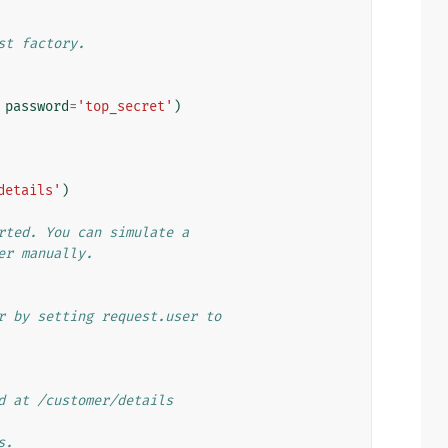
st factory.
password
=
'top_secret'
)
details'
)
rted. You can simulate a
er manually.
r by setting request.user to
d at /customer/details
s.