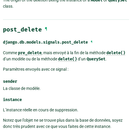
The origin of the deletion being the instance of a
Model
or
QuerySet
class.
post_delete
¶
django.db.models.signals.
post_delete
¶
Comme
pre_delete
, mais envoyé à la fin de la méthode
delete()
d’un modèle ou de la méthode
delete()
d’un
QuerySet
.
Paramètres envoyés avec ce signal :
sender
La classe de modèle.
instance
L’instance réelle en cours de suppression.
Notez que l’objet ne se trouve plus dans la base de données, soyez
donc très prudent avec ce que vous faites de cette instance.