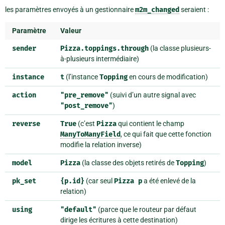
les paramètres envoyés à un gestionnaire
m2m_changed
seraient :
Paramètre
Valeur
sender
Pizza.toppings.through
(la classe plusieurs-
à-plusieurs intermédiaire)
instance
t
(l’instance
Topping
en cours de modification)
action
"pre_remove"
(suivi d’un autre signal avec
"post_remove"
)
reverse
True
(c’est
Pizza
qui contient le champ
ManyToManyField
, ce qui fait que cette fonction
modifie la relation inverse)
model
Pizza
(la classe des objets retirés de
Topping
)
pk_set
{p.id}
(car seul
Pizza
p
a été enlevé de la
relation)
using
"default"
(parce que le routeur par défaut
dirige les écritures à cette destination)