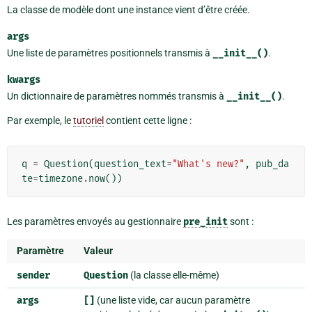
La classe de modèle dont une instance vient d’être créée.
args
Une liste de paramètres positionnels transmis à
__init__()
.
kwargs
Un dictionnaire de paramètres nommés transmis à
__init__()
.
Par exemple, le
tutoriel
contient cette ligne :
q
=
Question
(
question_text
=
"What's new?"
,
pub_da
te
=
timezone
.
now
())
Les paramètres envoyés au gestionnaire
pre_init
sont :
Paramètre
Valeur
sender
Question
(la classe elle-même)
args
[]
(une liste vide, car aucun paramètre