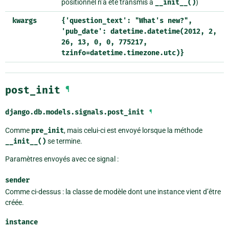
positionnel n’a été transmis à
__init__()
)
kwargs
{'question_text':
"What's
new?",
'pub_date':
datetime.datetime(2012,
2,
26,
13,
0,
0,
775217,
tzinfo=datetime.timezone.utc)}
post_init
¶
django.db.models.signals.
post_init
¶
Comme
pre_init
, mais celui-ci est envoyé lorsque la méthode
__init__()
se termine.
Paramètres envoyés avec ce signal :
sender
Comme ci-dessus : la classe de modèle dont une instance vient d’être
créée.
instance