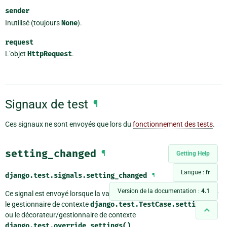
sender
Inutilisé (toujours
None
).
request
L’objet
HttpRequest
.
Signaux de test
¶
Ces signaux ne sont envoyés que lors du
fonctionnement des tests
.
setting_changed
¶
Getting Help
Langue :
fr
django.test.signals.
setting_changed
¶
Version de la documentation :
4.1
Ce signal est envoyé lorsque la valeur d’un réglage a été modifiée par
le gestionnaire de contexte
django.test.TestCase.settings()
ou le décorateur/gestionnaire de contexte
django.test.override_settings()
.