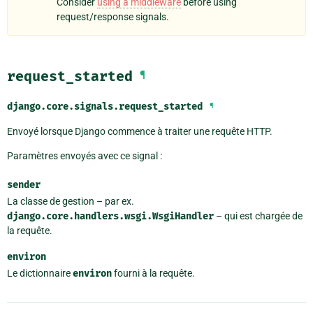
Consider
using a middleware
before using
request/response signals.
request_started
¶
django.core.signals.
request_started
¶
Envoyé lorsque Django commence à traiter une requête HTTP.
Paramètres envoyés avec ce signal :
sender
La classe de gestion – par ex.
django.core.handlers.wsgi.WsgiHandler
– qui est chargée de
la requête.
environ
Le dictionnaire
environ
fourni à la requête.