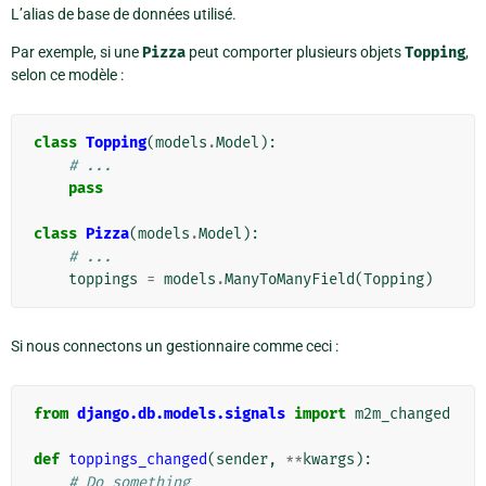
L’alias de base de données utilisé.
Par exemple, si une
Pizza
peut comporter plusieurs objets
Topping
,
selon ce modèle :
class
Topping
(
models
.
Model
):
# ...
pass
class
Pizza
(
models
.
Model
):
# ...
toppings
=
models
.
ManyToManyField
(
Topping
)
Si nous connectons un gestionnaire comme ceci :
from
django.db.models.signals
import
m2m_changed
def
toppings_changed
(
sender
,
**
kwargs
):
# Do something