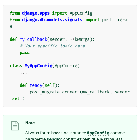
from
django.apps
import
AppConfig
from
django.db.models.signals
import
post_migrat
e
def
my_callback
(
sender
,
**
kwargs
):
# Your specific logic here
pass
class
MyAppConfig
(
AppConfig
):
...
def
ready
(
self
):
post_migrate
.
connect
(
my_callback
,
sender
=
self
)
Note
Si vous fournissez une instance
AppConfig
comme
paramètre
sender
, contrôlez bien que le signal est