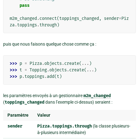
pass
m2m_changed
.
connect
(
toppings_changed
,
sender
=
Piz
za
.
toppings
.
through
)
puis que nous faisons quelque chose comme ça :
>>> 
p
=
Pizza
.
objects
.
create
(
...
)
>>> 
t
=
Topping
.
objects
.
create
(
...
)
>>> 
p
.
toppings
.
add
(
t
)
les paramètres envoyés à un gestionnaire
m2m_changed
(
toppings_changed
dans l’exemple ci-dessus) seraient :
Paramètre
Valeur
sender
Pizza.toppings.through
(la classe plusieurs-
à-plusieurs intermédiaire)