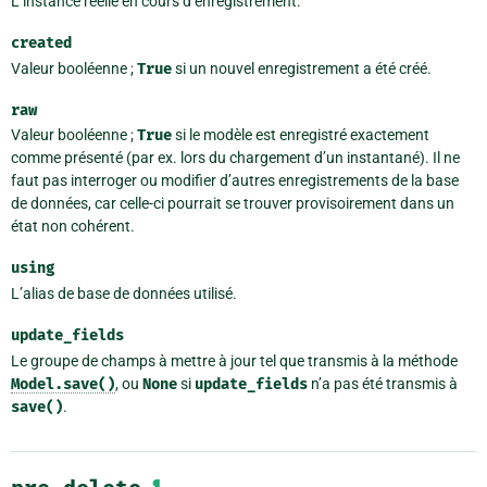
L’instance réelle en cours d’enregistrement.
created
Valeur booléenne ;
True
si un nouvel enregistrement a été créé.
raw
Valeur booléenne ;
True
si le modèle est enregistré exactement
comme présenté (par ex. lors du chargement d’un instantané). Il ne
faut pas interroger ou modifier d’autres enregistrements de la base
de données, car celle-ci pourrait se trouver provisoirement dans un
état non cohérent.
using
L’alias de base de données utilisé.
update_fields
Le groupe de champs à mettre à jour tel que transmis à la méthode
Model.save()
, ou
None
si
update_fields
n’a pas été transmis à
save()
.
¶