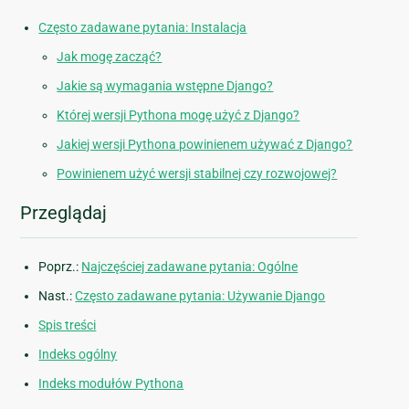
Często zadawane pytania: Instalacja
Jak mogę zacząć?
Jakie są wymagania wstępne Django?
Której wersji Pythona mogę użyć z Django?
Jakiej wersji Pythona powinienem używać z Django?
Powinienem użyć wersji stabilnej czy rozwojowej?
Przeglądaj
Poprz.:
Najczęściej zadawane pytania: Ogólne
Nast.:
Często zadawane pytania: Używanie Django
Spis treści
Indeks ogólny
Indeks modułów Pythona