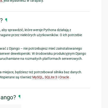
ia
, jeśli wpadniesz w tarapaty.
?
¶
aby sprawdzić, które wersje Pythona działają z
magane przez niektórych użytkowników. O ich potrzebie
ować z Django – nie potrzebujesz mieć zainstalowanego
serwer deweloperski. W środowisku produkcyjnym Django
ć uruchamiane na rozmaitych platformach serwerowych.
 miejsce, będziesz też potrzebował silnika baz danych.
 Wspierane są również
MySQL
,
SQLite 3
i
Oracle
.
jango?
¶