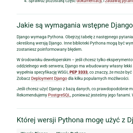
Sprawdź pozostałą część
dokumentacji
, i
zadawaj pytan
Jakie są wymagania wstępne Django
Django wymaga Pythona. Obejrzyj tabelę z następnego pytania, 
określoną wersją Django. Inne biblioteki Pythona mogą być wy
zostaniesz poinformowany błędem.
W środowisku deweloperskim – jeśli chcesz tylko eksperyment
oddzielnego web serwera; Django ma wbudowany własny lekki 
wypełnia specyfikację WSGI,
PEP 3333
, co znaczy, że może by
Zobacz
Deployment Django
dla kilku popularnych możliwości.
Jeśli chcesz użyć Django z bazą danych, co prawdopodobnie ma
Rekomendujemy
PostgreSQL
, ponieważ jesteśmy jego fanami.
Której wersji Pythona mogę użyć z D