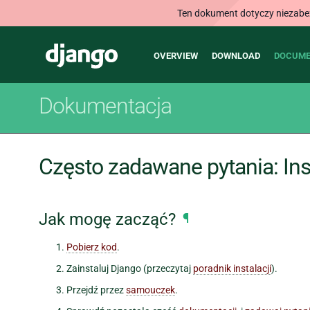
Ten dokument dotyczy niezabezp
Main
Django
OVERVIEW
DOWNLOAD
DOCUME
navigation
Dokumentacja
Często zadawane pytania: Ins
Jak mogę zacząć?
¶
Pobierz kod
.
Zainstaluj Django (przeczytaj
poradnik instalacji
).
Przejdź przez
samouczek
.