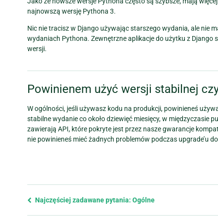
Jako że nowsze wersje Pythona często są szybsze, mają więcej 
najnowszą wersję Pythona 3.
Nic nie tracisz w Django używając starszego wydania, ale nie 
wydaniach Pythona. Zewnętrzne aplikacje do użytku z Django 
wersji.
Powinienem użyć wersji stabilnej cz
W ogólności, jeśli używasz kodu na produkcji, powinieneś używa
stabilne wydanie co około dziewięć miesięcy, w międzyczasie pu
zawierają API, które pokryte jest przez nasze gwarancje kompaty
nie powinieneś mieć żadnych problemów podczas upgrade’u do na
Previous
Najczęściej zadawane pytania: Ogólne
page