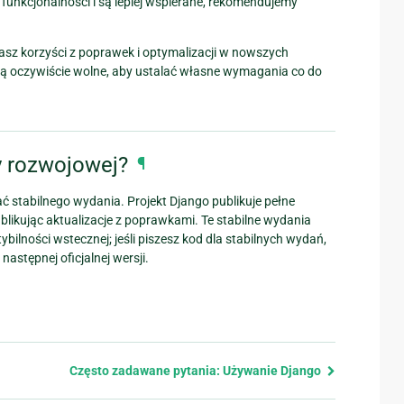
funkcjonalności i są lepiej wspierane, rekomendujemy
masz korzyści z poprawek i optymalizacji w nowszych
są oczywiście wolne, aby ustalać własne wymagania co do
y rozwojowej?
¶
ć stabilnego wydania. Projekt Django publikuje pełne
blikując aktualizacje z poprawkami. Te stabilne wydania
bilności wstecznej; jeśli piszesz kod dla stabilnych wydań,
stępnej oficjalnej wersji.
Często zadawane pytania: Używanie Django