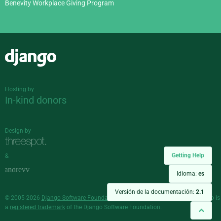
Benevity Workplace Giving Program
Django
Hosting by
In-kind donors
Design by
Getting Help
&
Idioma:
es
Versión de la documentación:
2.1
© 2005-2026
Django Software Foundation
and individual contributors. Django is
a
registered trademark
of the Django Software Foundation.