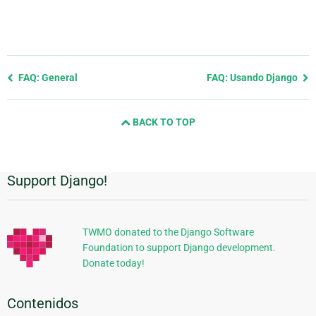
Previous
FAQ: General
FAQ: Usando Django
page
and
BACK TO TOP
next
page
Support Django!
Información
Adicional
TWMO donated to the Django Software
Foundation to support Django development.
Donate today!
Contenidos