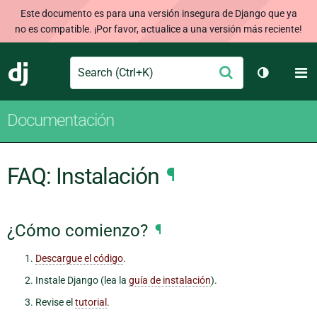
Este documento es para una versión insegura de Django que ya
no es compatible. ¡Por favor, actualice a una versión más reciente!
Search
M
Enviar
Django
Cambiar t
Documentación
FAQ: Instalación
¶
¿Cómo comienzo?
¶
Descargue el código
.
Instale Django (lea la
guía de instalación
).
Revise el
tutorial
.