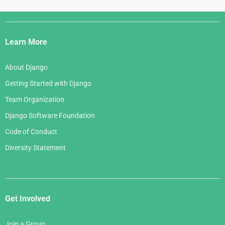
Django
Links
Learn More
About Django
Getting Started with Django
Team Organization
Django Software Foundation
Code of Conduct
Diversity Statement
Get Involved
Join a Group