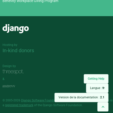
Benevity Workplace Giving Program
Django
Hosting by
In-kind donors
Design by
Getting Help
&
Langue :
fr
Version de la documentation :
2.1
© 2005-2026
Django Software Foundation
and individual contributors. Django is
a
registered trademark
of the Django Software Foundation.