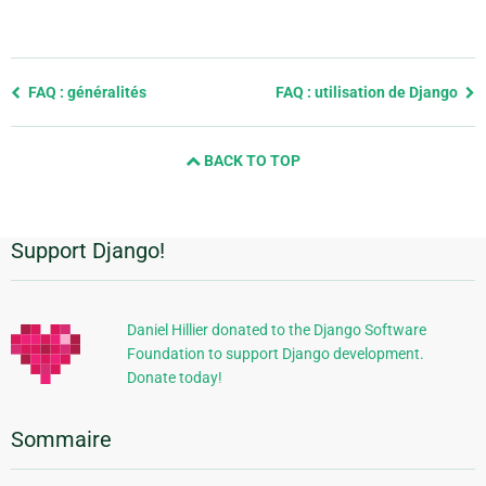
Previous
FAQ : généralités
FAQ : utilisation de Django
page
and
BACK TO TOP
next
page
Support Django!
Informations
supplémentaires
Daniel Hillier donated to the Django Software
Foundation to support Django development.
Donate today!
Sommaire