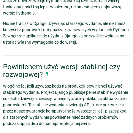
Jako że nowsze wersje Pythona często są szybsze, mają więcej
funkcjonalności i są lepiej wspierane, rekomendujemy najnowszą
wersję Pythona 3.
Nic nie tracisz w Django używając starszego wydania, ale nie masz
korzyści z poprawek i optymalizacji w nowszych wydaniach Pythona.
Zewnętrzne aplikacje do użytku z Django są oczywiście wolne, aby
ustalać własne wymagania co do wersji.
Powinienem użyć wersji stabilnej czy
rozwojowej?
¶
W ogólności, jeśli używasz kodu na produkcji, powinieneś używać
stabilnego wydania. Projekt Django publikuje pełne stabilne wydanie
co około dziewięć miesięcy, w międzyczasie publikując aktualizacje z
poprawkami. Te stabilne wydania zawierają API, które pokryte jest
przez nasze gwarancje kompatybilności wstecznej; jeśli piszesz kod
dla stabilnych wydań, nie powinieneś mieć żadnych problemów
podczas upgrade’u do następnej oficjalnej wersji.