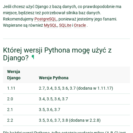
Jeśli chcesz użyć Django z bazą danych, co prawdopodobnie ma
miejsce, będziesz też potrzebował silnika baz danych.
Rekomendujemy
PostgreSQL
, ponieważ jesteśmy jego fanami.
Wspierane są również
MySQL
,
SQLite
i
Oracle
.
Której wersji Pythona mogę użyć z
Django?
¶
Wersja
Django
Wersje Pythona
1.11
2.7, 3.4, 3.5, 3.6, 3.7 (dodana w 1.11.17)
2.0
3.4, 3.5, 3.6, 3.7
2.1
3.5, 3.6, 3.7
2.2
3.5, 3.6, 3.7, 3.8 (dodana w 2.2.8)
Dla każdej wersji Pythona, tylko ostatnie wydanie mikro (A.B.C) jest