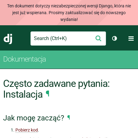
Ten dokument dotyczy niezabezpieczonej wersji Django, która nie
jest już wspierana. Prosimy zaktualizować się do nowszego
wydania!
Search
M
Wyślij
Django
Przełącz 
Dokumentacja
Często zadawane pytania:
Instalacja
¶
Jak mogę zacząć?
¶
Pobierz kod
.