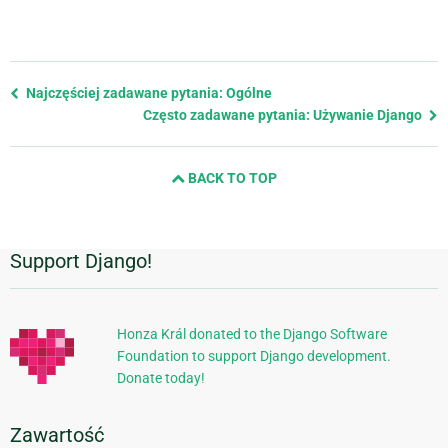
Previous
Najczęściej zadawane pytania: Ogólne
page
Często zadawane pytania: Używanie Django
and
next
BACK TO TOP
page
Support Django!
Dodatkowe
informacje
Honza Král donated to the Django Software
Foundation to support Django development.
Donate today!
Zawartość