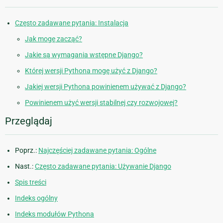
Często zadawane pytania: Instalacja
Jak mogę zacząć?
Jakie są wymagania wstępne Django?
Której wersji Pythona mogę użyć z Django?
Jakiej wersji Pythona powinienem używać z Django?
Powinienem użyć wersji stabilnej czy rozwojowej?
Przeglądaj
Poprz.:
Najczęściej zadawane pytania: Ogólne
Nast.:
Często zadawane pytania: Używanie Django
Spis treści
Indeks ogólny
Indeks modułów Pythona