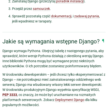
Zainstaluj Django (przeczytaj
poradnik instalacji
).
Przejdź przez
samouczek
.
Sprawdź pozostałą część
dokumentacji
, i
zadawaj pytania
,
jeśli wpadniesz w tarapaty.
Jakie są wymagania wstępne Django?
¶
Django wymaga Pythona. Obejrzyj tabelę z następnego pytania, aby
sprawdzić, które wersje Pythona działają z określoną wersją Django.
Inne biblioteki Pythona mogą być wymagane przez niektórych
użytkowników. O ich potrzebie zostaniesz poinformowany błędem.
W środowisku deweloperskim – jeśli chcesz tylko eksperymentować z
Django – nie potrzebujesz mieć zainstalowanego oddzielnego web
serwera; Django ma wbudowany własny lekki serwer deweloperski.
W środowisku produkcyjnym Django wypełnia specyfikację WSGI,
PEP 3333
, co znaczy, że może być uruchamiane na rozmaitych
platformach serwerowych. Zobacz
Deployment Django
dla kilku
popularnych możliwości.