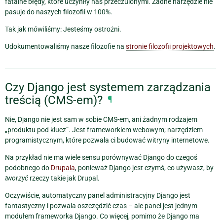
fatalne błędy, które uczyniły nas przeczulonymi. Żadne narzędzie nie
pasuje do naszych filozofii w 100%.
Tak jak mówiliśmy: Jesteśmy ostrożni.
Udokumentowaliśmy nasze filozofie na
stronie filozofii projektowych
.
Czy Django jest systemem zarządzania
treścią (CMS-em)?
¶
Nie, Django nie jest sam w sobie CMS-em, ani żadnym rodzajem
„produktu pod klucz”. Jest frameworkiem webowym; narzędziem
programistycznym, które pozwala ci budować witryny internetowe.
Na przykład nie ma wiele sensu porównywać Django do czegoś
podobnego do
Drupala
, ponieważ Django jest czymś, co używasz, by
tworzyć
rzeczy takie jak Drupal.
Oczywiście, automatyczny panel administracyjny Django jest
fantastyczny i pozwala oszczędzić czas – ale panel jest jednym
modułem frameworka Django. Co więcej, pomimo że Django ma