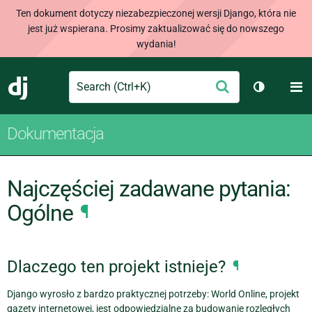
Ten dokument dotyczy niezabezpieczonej wersji Django, która nie
jest już wspierana. Prosimy zaktualizować się do nowszego
wydania!
Search
M
Wyślij
Django
Przełącz 
Dokumentacja
Najczęściej zadawane pytania:
Ogólne
¶
Dlaczego ten projekt istnieje?
¶
Django wyrosło z bardzo praktycznej potrzeby: World Online, projekt
gazety internetowej, jest odpowiedzialne za budowanie rozległych