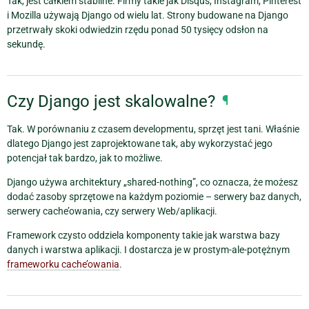
Tak, jest całkiem stabilne. Firmy takie jak Disqus, Instagram, Pinterest
i Mozilla używają Django od wielu lat. Strony budowane na Django
przetrwały skoki odwiedzin rzędu ponad 50 tysięcy odsłon na
sekundę.
Czy Django jest skalowalne?
¶
Tak. W porównaniu z czasem developmentu, sprzęt jest tani. Właśnie
dlatego Django jest zaprojektowane tak, aby wykorzystać jego
potencjał tak bardzo, jak to możliwe.
Django używa architektury „shared-nothing”, co oznacza, że możesz
dodać zasoby sprzętowe na każdym poziomie – serwery baz danych,
serwery cache’owania, czy serwery Web/aplikacji.
Framework czysto oddziela komponenty takie jak warstwa bazy
danych i warstwa aplikacji. I dostarcza je w prostym-ale-potężnym
frameworku cache’owania
.