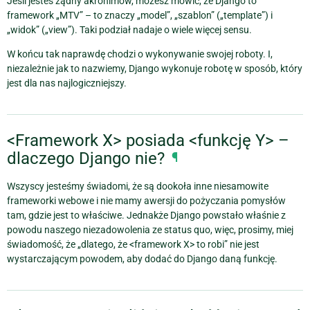
Jeśli jesteś żądny akronimów, możesz mówić, że Django to
framework „MTV” – to znaczy „model”, „szablon” („template”) i
„widok” („view”). Taki podział nadaje o wiele więcej sensu.
W końcu tak naprawdę chodzi o wykonywanie swojej roboty. I,
niezależnie jak to nazwiemy, Django wykonuje robotę w sposób, który
jest dla nas najlogiczniejszy.
<Framework X> posiada <funkcję Y> –
dlaczego Django nie?
¶
Wszyscy jesteśmy świadomi, że są dooko‭‭ła inne niesamowite
frameworki webowe i nie mamy awersji do pożyczania pomys‭łów
tam, gdzie jest to w‭łaściwe. Jednakże Django powsta‭ło w‭‭łaśnie z
powodu naszego niezadowolenia ze status quo, więc, prosimy, miej
świadomość, że „dlatego, że <framework X> to robi” nie jest
wystarczającym powodem, aby dodać do Django daną funkcję.