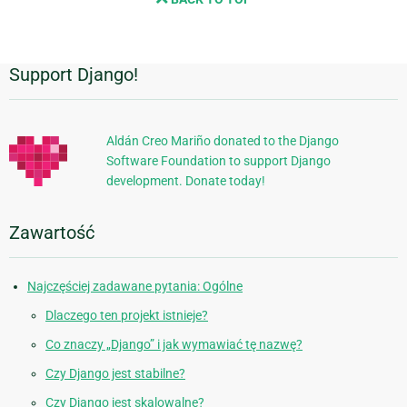
page
Support Django!
Dodatkowe
informacje
Aldán Creo Mariño donated to the Django
Software Foundation to support Django
development. Donate today!
Zawartość
Najczęściej zadawane pytania: Ogólne
Dlaczego ten projekt istnieje?
Co znaczy „Django” i jak wymawiać tę nazwę?
Czy Django jest stabilne?
Czy Django jest skalowalne?