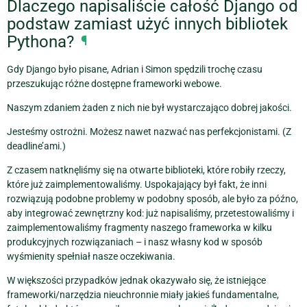
Dlaczego napisaliście całość Django od
podstaw zamiast użyć innych bibliotek
Pythona?
¶
Gdy Django było pisane, Adrian i Simon spędzili trochę czasu
przeszukując różne dostępne frameworki webowe.
Naszym zdaniem żaden z nich nie był wystarczająco dobrej jakości.
Jesteśmy ostrożni. Możesz nawet nazwać nas perfekcjonistami. (Z
deadline’ami.)
Z czasem natknęliśmy się na otwarte biblioteki, które robiły rzeczy,
które już zaimplementowaliśmy. Uspokajający był fakt, że inni
rozwiązują podobne problemy w podobny sposób, ale było za późno,
aby integrować zewnętrzny kod: już napisaliśmy, przetestowaliśmy i
zaimplementowaliśmy fragmenty naszego frameworka w kilku
produkcyjnych rozwiązaniach – i nasz własny kod w sposób
wyśmienity spełniał nasze oczekiwania.
W większości przypadków jednak okazywało się, że istniejące
frameworki/narzędzia nieuchronnie miały jakieś fundamentalne,