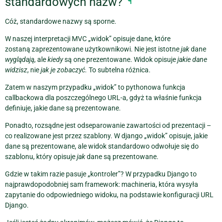
standardowych nazw?
¶
Cóż, standardowe nazwy są sporne.
W naszej interpretacji MVC „widok” opisuje dane, które
zostaną zaprezentowane użytkownikowi. Nie jest istotne
jak
dane
wyglądają
, ale
kiedy
są one prezentowane. Widok opisuje
jakie dane
widzisz
, nie
jak je zobaczyć.
To subtelna różnica.
Zatem w naszym przypadku „widok” to pythonowa funkcja
callbackowa dla poszczególnego URL-a, gdyż ta właśnie funkcja
definiuje, jakie dane są prezentowane.
Ponadto, rozsądne jest odseparowanie zawartości od prezentacji –
co realizowane jest przez szablony. W django „widok” opisuje, jakie
dane są prezentowane, ale widok standardowo odwołuje się do
szablonu, który opisuje
jak
dane są prezentowane.
Gdzie w takim razie pasuje „kontroler”? W przypadku Django to
najprawdopodobniej sam framework: machineria, która wysyła
zapytanie do odpowiedniego widoku, na podstawie konfiguracji URL
Django.