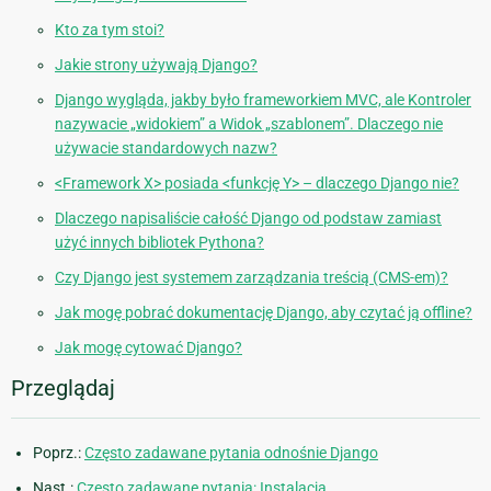
Kto za tym stoi?
Jakie strony używają Django?
Django wygląda, jakby było frameworkiem MVC, ale Kontroler
nazywacie „widokiem” a Widok „szablonem”. Dlaczego nie
używacie standardowych nazw?
<Framework X> posiada <funkcję Y> – dlaczego Django nie?
Dlaczego napisaliście całość Django od podstaw zamiast
użyć innych bibliotek Pythona?
Czy Django jest systemem zarządzania treścią (CMS-em)?
Jak mogę pobrać dokumentację Django, aby czytać ją offline?
Jak mogę cytować Django?
Przeglądaj
Poprz.:
Często zadawane pytania odnośnie Django
Nast.:
Często zadawane pytania: Instalacja