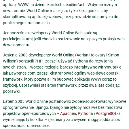
aplikacji WWW na dziennikarskich deadline’ach. W dynamicznym
newsroomie, World Online ma często tylko kilka godzin, aby
skomplikowaną aplikację webową przeprowadzić od pomysłu do
publicznego uruchomienia.
Jednocześnie deweloperzy World Online Web stale są
perfekcjonistami, jeśli chodzi o realizowanie najlepszych praktyk web
dewelopmentu.
Jesienią 2003 deweloperzy World Online (Adrian Holovaty i Simon
Willison) porzucili PHP i zaczęli używać Pythona do rozwijania
swoich stron. Tworząc rozległe, bardzo interaktywne witryny, takie
jak Lawrence.com, zaczęli ekstrahować ogólny web-deweloperski
framework, który pozwalał im budować aplikacje WWW coraz to
szybciej. Usprawniali stale ten framework, przez dwa lata dodając
poprawki.
Latem 2005 World Online postanowiło z-open-source’ować wynikowe
oprogramowanie, Django. Django nie byłoby możliwe bez mnóstwa
projektów open-source’owych –
Apache
a,
Python
a i
PostgreSQL
-a,
wymieniając tylko kilka – i jesteśmy zachwyceni mogąc oddać coś
społeczności open-source.