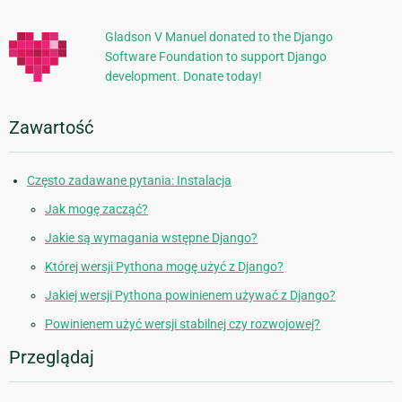
informacje
Gladson V Manuel donated to the Django
Software Foundation to support Django
development. Donate today!
Zawartość
Często zadawane pytania: Instalacja
Jak mogę zacząć?
Jakie są wymagania wstępne Django?
Której wersji Pythona mogę użyć z Django?
Jakiej wersji Pythona powinienem używać z Django?
Powinienem użyć wersji stabilnej czy rozwojowej?
Przeglądaj