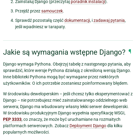
Zainstaluj Django (przeczytaj
poradnik instalacji
).
Przejdź przez
samouczek
.
Sprawdź pozostałą część
dokumentacji
, i
zadawaj pytania
,
jeśli wpadniesz w tarapaty.
Jakie są wymagania wstępne Django?
¶
Django wymaga Pythona. Obejrzyj tabelę z następnego pytania, aby
sprawdzić, które wersje Pythona działają z określoną wersją Django.
Inne biblioteki Pythona mogą być wymagane przez niektórych
użytkowników. O ich potrzebie zostaniesz poinformowany błędem.
W środowisku deweloperskim – jeśli chcesz tylko eksperymentować z
Django – nie potrzebujesz mieć zainstalowanego oddzielnego web
serwera; Django ma wbudowany własny lekki serwer deweloperski.
W środowisku produkcyjnym Django wypełnia specyfikację WSGI,
PEP 3333
, co znaczy, że może być uruchamiane na rozmaitych
platformach serwerowych. Zobacz
Deployment Django
dla kilku
popularnych możliwości.