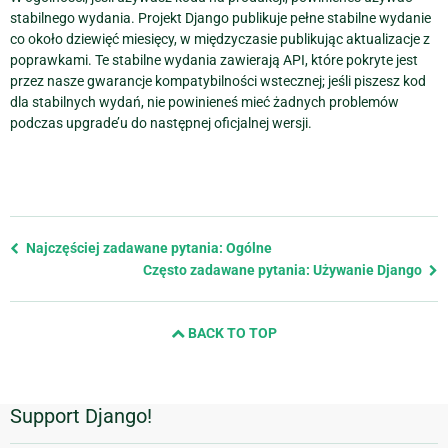
stabilnego wydania. Projekt Django publikuje pełne stabilne wydanie
co około dziewięć miesięcy, w międzyczasie publikując aktualizacje z
poprawkami. Te stabilne wydania zawierają API, które pokryte jest
przez nasze gwarancje kompatybilności wstecznej; jeśli piszesz kod
dla stabilnych wydań, nie powinieneś mieć żadnych problemów
podczas upgrade’u do następnej oficjalnej wersji.
Previous
Najczęściej zadawane pytania: Ogólne
page
Często zadawane pytania: Używanie Django
and
next
BACK TO TOP
page
Support Django!
Dodatkowe