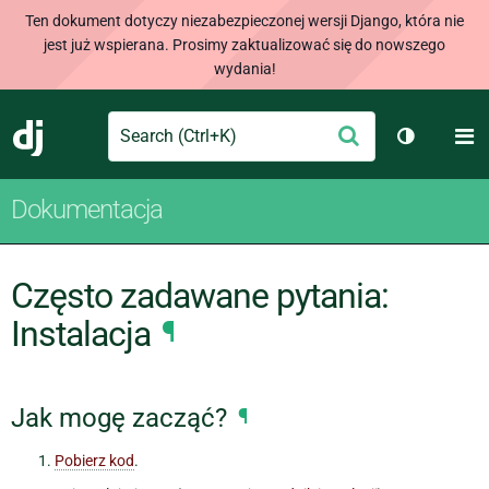
Ten dokument dotyczy niezabezpieczonej wersji Django, która nie
jest już wspierana. Prosimy zaktualizować się do nowszego
wydania!
Search
M
Wyślij
Django
Przełącz 
Dokumentacja
Często zadawane pytania:
Instalacja
¶
Jak mogę zacząć?
¶
Pobierz kod
.