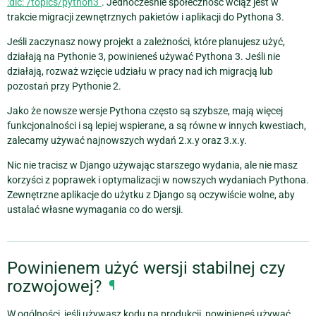
:dic:`/topics/python3`
. Jednocześnie społeczność wciąż jest w
trakcie migracji zewnętrznych pakietów i aplikacji do Pythona 3.
Jeśli zaczynasz nowy projekt a zależności, które planujesz użyć,
działają na Pythonie 3, powinieneś używać Pythona 3. Jeśli nie
działają, rozważ wzięcie udziału w pracy nad ich migracją lub
pozostań przy Pythonie 2.
Jako że nowsze wersje Pythona często są szybsze, mają więcej
funkcjonalności i są lepiej wspierane, a są równe w innych kwestiach,
zalecamy używać najnowszych wydań 2.x.y oraz 3.x.y.
Nic nie tracisz w Django używając starszego wydania, ale nie masz
korzyści z poprawek i optymalizacji w nowszych wydaniach Pythona.
Zewnętrzne aplikacje do użytku z Django są oczywiście wolne, aby
ustalać własne wymagania co do wersji.
Powinienem użyć wersji stabilnej czy
rozwojowej?
¶
W ogólności, jeśli używasz kodu na produkcji, powinieneś używać