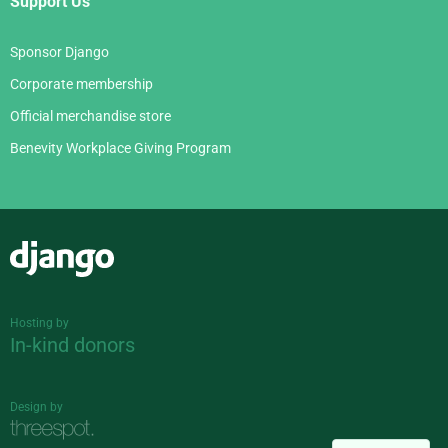
Support Us
Sponsor Django
Corporate membership
Official merchandise store
Benevity Workplace Giving Program
Django
Hosting by
In-kind donors
Design by