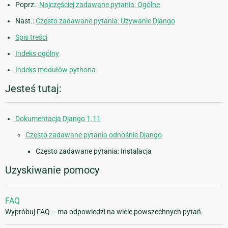
Poprz.:
Najczęściej zadawane pytania: Ogólne
Nast.:
Często zadawane pytania: Używanie Django
Spis treści
Indeks ogólny
Indeks modułów pythona
Jesteś tutaj:
Dokumentacja Django 1.11
Często zadawane pytania odnośnie Django
Często zadawane pytania: Instalacja
Uzyskiwanie pomocy
FAQ
Wypróbuj FAQ – ma odpowiedzi na wiele powszechnych pytań.