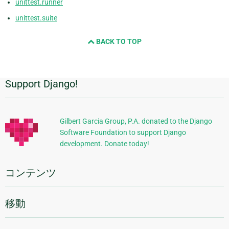
unittest.runner
unittest.suite
BACK TO TOP
Support Django!
追
加
的
Gilbert Garcia Group, P.A. donated to the Django
Software Foundation to support Django
な
development. Donate today!
情
報
コンテンツ
移動