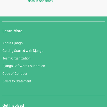
data in one stack.
Django
Links
Learn More
About Django
Getting Started with Django
Team Organization
Django Software Foundation
Code of Conduct
Diversity Statement
Get Involved