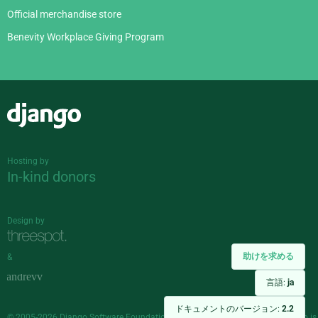
Official merchandise store
Benevity Workplace Giving Program
Django
Hosting by
In-kind donors
Design by
助けを求める
&
言語:
ja
ドキュメントのバージョン:
2.2
© 2005-2026
Django Software Foundation
and individual contributors. Django is