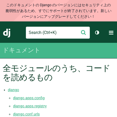
このドキュメントの Django のバージョンにはセキュリティ上の
脆弱性があるため、すでにサポートが終了されています。新しい
バージョンにアップグレードしてください！
Search
M
送
Django
テーマを切
信
ドキュメント
全モジュールのうち、コード
を読めるもの
django
django.apps.config
django.apps.registry
django.conf.urls