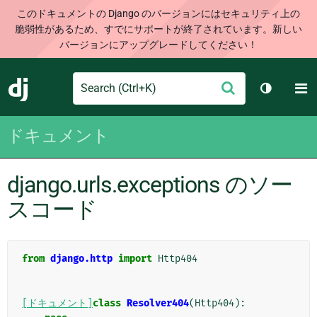
このドキュメントの Django のバージョンにはセキュリティ上の
脆弱性があるため、すでにサポートが終了されています。新しい
バージョンにアップグレードしてください！
Search
M
送
Django
テーマを切
信
ドキュメント
django.urls.exceptions のソー
スコード
from
django.http
import
Http404
[ドキュメント]
class
Resolver404
(
Http404
):