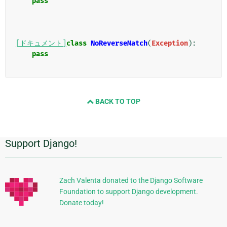
pass
[ドキュメント]
class
NoReverseMatch
(
Exception
):
pass
BACK TO TOP
Support Django!
追
加
的
Zach Valenta donated to the Django Software
Foundation to support Django development.
な
Donate today!
情
報