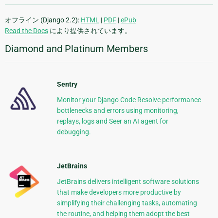
オフライン (Django 2.2):
HTML
|
PDF
|
ePub
Read the Docs
により提供されています。
Diamond and Platinum Members
Sentry
Monitor your Django Code Resolve performance
bottlenecks and errors using monitoring,
replays, logs and Seer an AI agent for
debugging.
JetBrains
JetBrains delivers intelligent software solutions
that make developers more productive by
simplifying their challenging tasks, automating
the routine, and helping them adopt the best