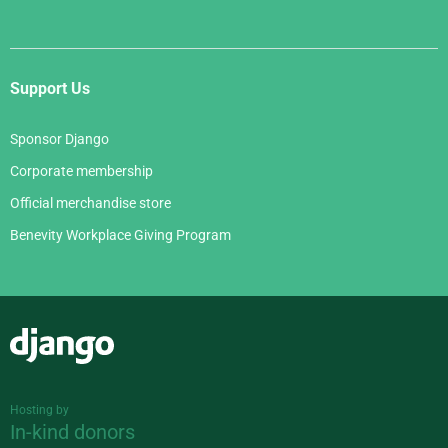
Support Us
Sponsor Django
Corporate membership
Official merchandise store
Benevity Workplace Giving Program
Django
Hosting by
In-kind donors