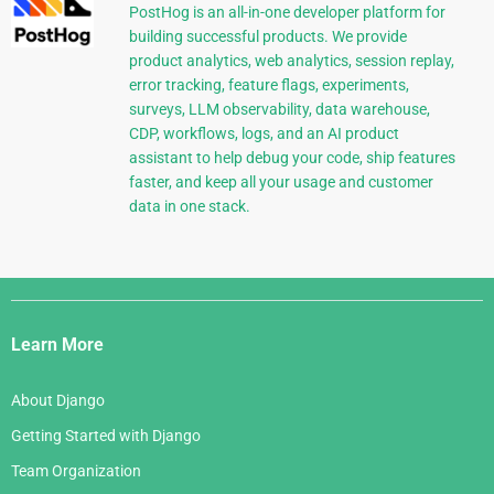
PostHog is an all-in-one developer platform for
building successful products. We provide
product analytics, web analytics, session replay,
error tracking, feature flags, experiments,
surveys, LLM observability, data warehouse,
CDP, workflows, logs, and an AI product
assistant to help debug your code, ship features
faster, and keep all your usage and customer
data in one stack.
Django
Links
Learn More
About Django
Getting Started with Django
Team Organization