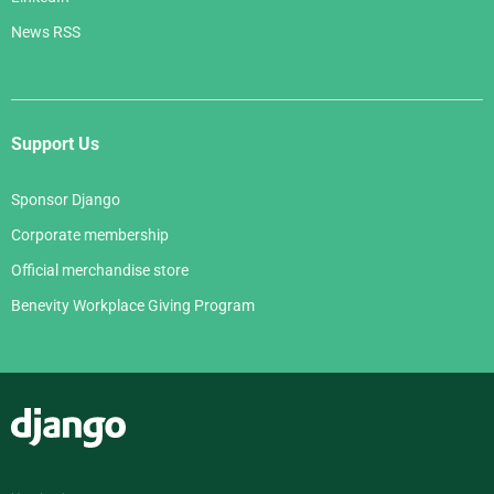
News RSS
Support Us
Sponsor Django
Corporate membership
Official merchandise store
Benevity Workplace Giving Program
Django