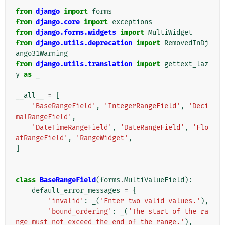
from
django
import
forms
from
django.core
import
exceptions
from
django.forms.widgets
import
MultiWidget
from
django.utils.deprecation
import
RemovedInDj
ango31Warning
from
django.utils.translation
import
gettext_laz
y
as
_
__all__
=
[
'BaseRangeField'
,
'IntegerRangeField'
,
'Deci
malRangeField'
,
'DateTimeRangeField'
,
'DateRangeField'
,
'Flo
atRangeField'
,
'RangeWidget'
,
]
class
BaseRangeField
(
forms
.
MultiValueField
):
default_error_messages
=
{
'invalid'
:
_
(
'Enter two valid values.'
),
'bound_ordering'
:
_
(
'The start of the ra
nge must not exceed the end of the range.'
),