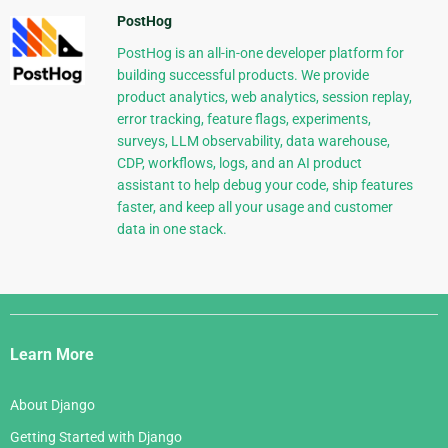
PostHog
PostHog is an all-in-one developer platform for
building successful products. We provide
product analytics, web analytics, session replay,
error tracking, feature flags, experiments,
surveys, LLM observability, data warehouse,
CDP, workflows, logs, and an AI product
assistant to help debug your code, ship features
faster, and keep all your usage and customer
data in one stack.
Django
Links
Learn More
About Django
Getting Started with Django