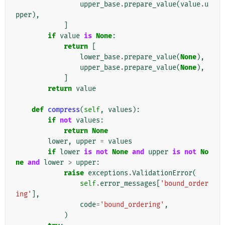
upper_base
.
prepare_value
(
value
.
u
pper
),
]
if
value
is
None
:
return
[
lower_base
.
prepare_value
(
None
),
upper_base
.
prepare_value
(
None
),
]
return
value
def
compress
(
self
,
values
):
if
not
values
:
return
None
lower
,
upper
=
values
if
lower
is
not
None
and
upper
is
not
No
ne
and
lower
>
upper
:
raise
exceptions
.
ValidationError
(
self
.
error_messages
[
'bound_order
ing'
],
code
=
'bound_ordering'
,
)