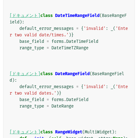
[ドキュメント]
class
DateTimeRangeField
(
BaseRangeF
ield
):
default_error_messages
=
{
'invalid'
:
_
(
'Ente
r two valid date/times.'
)}
base_field
=
forms
.
DateTimeField
range_type
=
DateTimeTZRange
[ドキュメント]
class
DateRangeField
(
BaseRangeFiel
d
):
default_error_messages
=
{
'invalid'
:
_
(
'Ente
r two valid dates.'
)}
base_field
=
forms
.
DateField
range_type
=
DateRange
[ドキュメント]
class
RangeWidget
(
MultiWidget
):