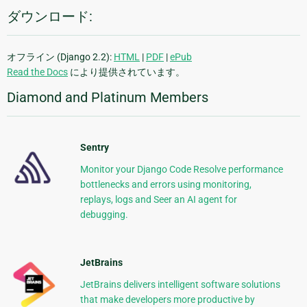
ダウンロード:
オフライン (Django 2.2):
HTML
|
PDF
|
ePub
Read the Docs
により提供されています。
Diamond and Platinum Members
Sentry
Monitor your Django Code Resolve performance
bottlenecks and errors using monitoring,
replays, logs and Seer an AI agent for
debugging.
JetBrains
JetBrains delivers intelligent software solutions
that make developers more productive by