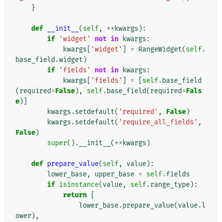
}
def
__init__
(
self
,
**
kwargs
):
if
'widget'
not
in
kwargs
:
kwargs
[
'widget'
]
=
RangeWidget
(
self
.
base_field
.
widget
)
if
'fields'
not
in
kwargs
:
kwargs
[
'fields'
]
=
[
self
.
base_field
(
required
=
False
),
self
.
base_field
(
required
=
Fals
e
)]
kwargs
.
setdefault
(
'required'
,
False
)
kwargs
.
setdefault
(
'require_all_fields'
,
False
)
super
()
.
__init__
(
**
kwargs
)
def
prepare_value
(
self
,
value
):
lower_base
,
upper_base
=
self
.
fields
if
isinstance
(
value
,
self
.
range_type
):
return
[
lower_base
.
prepare_value
(
value
.
l
ower
),