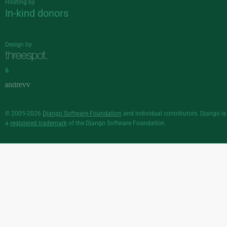
Hosting by
In-kind donors
Design by
&
© 2005-2026
Django Software Foundation
and individual contributors. Django is
a
registered trademark
of the Django Software Foundation.