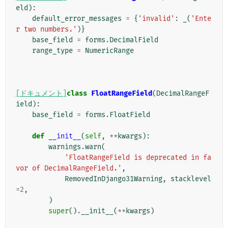
eld
):
default_error_messages
=
{
'invalid'
:
_
(
'Ente
r two numbers.'
)}
base_field
=
forms
.
DecimalField
range_type
=
NumericRange
[ドキュメント]
class
FloatRangeField
(
DecimalRangeF
ield
):
base_field
=
forms
.
FloatField
def
__init__
(
self
,
**
kwargs
):
warnings
.
warn
(
'FloatRangeField is deprecated in fa
vor of DecimalRangeField.'
,
RemovedInDjango31Warning
,
stacklevel
=
2
,
)
super
()
.
__init__
(
**
kwargs
)