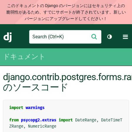
このドキュメントの Django のバージョンにはセキュリティ上の
脆弱性があるため、すでにサポートが終了されています。新しい
バージョンにアップグレードしてください！
Search
M
送
Django
テーマを切
信
ドキュメント
django.contrib.postgres.forms.r
のソースコード
import
warnings
from
psycopg2.extras
import
DateRange
,
DateTimeT
ZRange
,
NumericRange