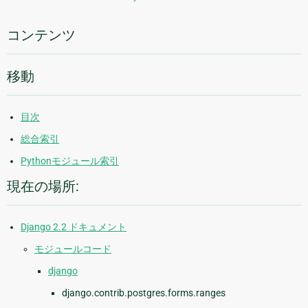
情
報
コンテンツ
移動
目次
総合索引
Pythonモジュール索引
現在の場所:
Django 2.2 ドキュメント
モジュールコード
django
django.contrib.postgres.forms.ranges