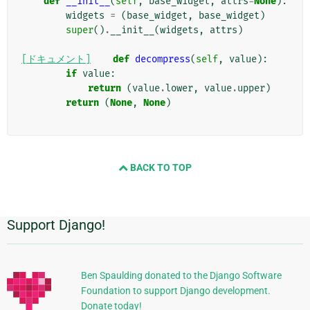
def
__init__
(
self
,
base_widget
,
attrs
=
None
):
widgets
=
(
base_widget
,
base_widget
)
super
()
.
__init__
(
widgets
,
attrs
)
[ドキュメント]
def
decompress
(
self
,
value
):
if
value
:
return
(
value
.
lower
,
value
.
upper
)
return
(
None
,
None
)
BACK TO TOP
Support Django!
追
加
的
Ben Spaulding donated to the Django Software
Foundation to support Django development.
な
Donate today!