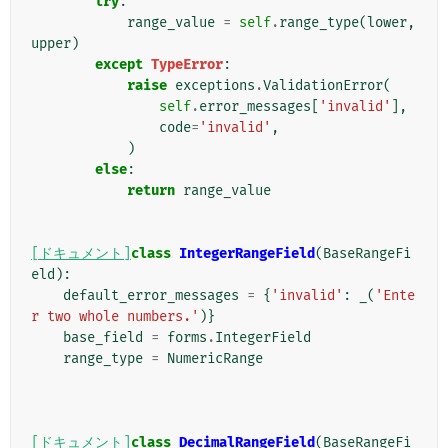
try
:
range_value
=
self
.
range_type
(
lower
,
upper
)
except
TypeError
:
raise
exceptions
.
ValidationError
(
self
.
error_messages
[
'invalid'
],
code
=
'invalid'
,
)
else
:
return
range_value
[ドキュメント]
class
IntegerRangeField
(
BaseRangeFi
eld
):
default_error_messages
=
{
'invalid'
:
_
(
'Ente
r two whole numbers.'
)}
base_field
=
forms
.
IntegerField
range_type
=
NumericRange
[ドキュメント]
class
DecimalRangeField
(
BaseRangeFi