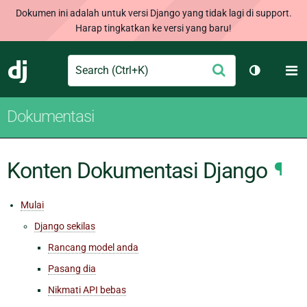
Dokumen ini adalah untuk versi Django yang tidak lagi di support.
Harap tingkatkan ke versi yang baru!
Search
M
Ajukan
Django
Ganti tem
Dokumentasi
Konten Dokumentasi Django
¶
Mulai
Django sekilas
Rancang model anda
Pasang dia
Nikmati API bebas