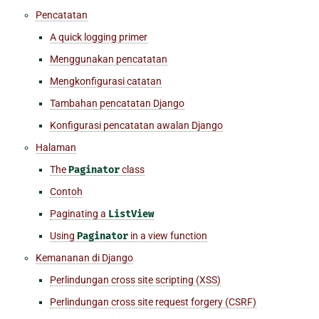
Pencatatan
A quick logging primer
Menggunakan pencatatan
Mengkonfigurasi catatan
Tambahan pencatatan Django
Konfigurasi pencatatan awalan Django
Halaman
The
Paginator
class
Contoh
Paginating a
ListView
Using
Paginator
in a view function
Kemananan di Django
Perlindungan cross site scripting (XSS)
Perlindungan cross site request forgery (CSRF)