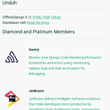
Unduh:
Offline(Django 3.1):
HTML
|
PDF
|
ePub
Disediakan oleh
Read the Docs
.
Diamond and Platinum Members
Sentry
Monitor your Django Code Resolve performance
bottlenecks and errors using monitoring,
replays, logs and Seer an AI agent for
debugging.
JetBrains
JetBrains delivers intelligent software solutions
that make developers more productive by
simplifying their challenging tasks, automating