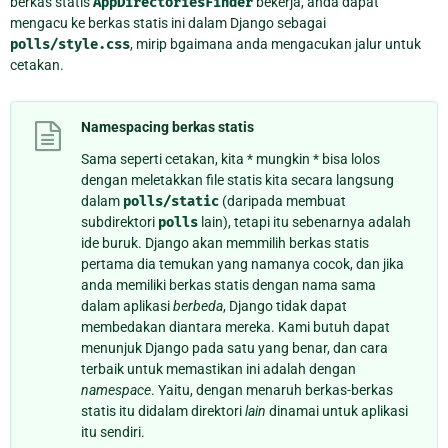
berkas statis
AppDirectoriesFinder
bekerja, anda dapat
mengacu ke berkas statis ini dalam Django sebagai
polls/style.css
, mirip bgaimana anda mengacukan jalur untuk
cetakan.
Namespacing berkas statis
Sama seperti cetakan, kita * mungkin * bisa lolos
dengan meletakkan file statis kita secara langsung
dalam
polls/static
(daripada membuat
subdirektori
polls
lain), tetapi itu sebenarnya adalah
ide buruk. Django akan memmilih berkas statis
pertama dia temukan yang namanya cocok, dan jika
anda memiliki berkas statis dengan nama sama
dalam aplikasi
berbeda
, Django tidak dapat
membedakan diantara mereka. Kami butuh dapat
menunjuk Django pada satu yang benar, dan cara
terbaik untuk memastikan ini adalah dengan
namespace
. Yaitu, dengan menaruh berkas-berkas
statis itu didalam direktori
lain
dinamai untuk aplikasi
itu sendiri.