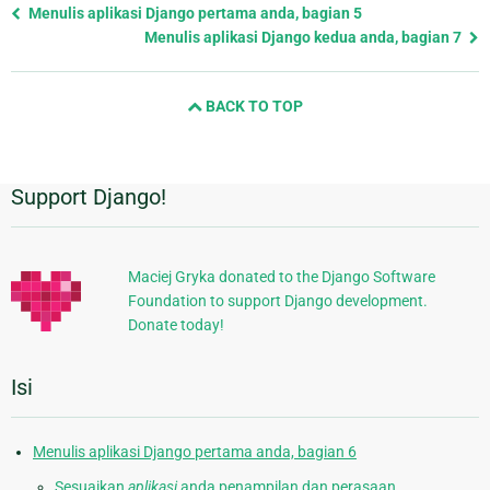
Previous
Menulis aplikasi Django pertama anda, bagian 5
page
Menulis aplikasi Django kedua anda, bagian 7
and
next
BACK TO TOP
page
Support Django!
Informasi
Tambahan
Maciej Gryka donated to the Django Software
Foundation to support Django development.
Donate today!
Isi
Menulis aplikasi Django pertama anda, bagian 6
Sesuaikan
aplikasi
anda penampilan dan perasaan