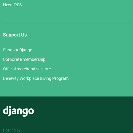
News RSS
Support Us
Sponsor Django
Corporate membership
Official merchandise store
Benevity Workplace Giving Program
Django
Hosting by