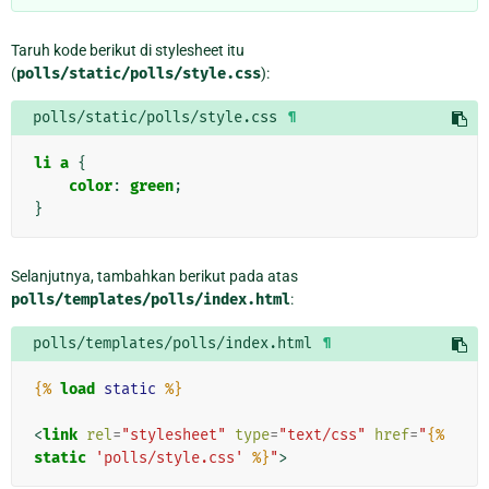
Taruh kode berikut di stylesheet itu
(
polls/static/polls/style.css
):
polls/static/polls/style.css
¶
li
a
{
color
:
green
;
}
Selanjutnya, tambahkan berikut pada atas
polls/templates/polls/index.html
:
polls/templates/polls/index.html
¶
{%
load
static
%}
<
link
rel
=
"stylesheet"
type
=
"text/css"
href
=
"
{%
static
'polls/style.css'
%}
"
>