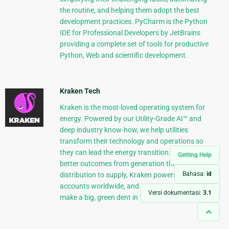
the routine, and helping them adopt the best
development practices. PyCharm is the Python
IDE for Professional Developers by JetBrains
providing a complete set of tools for productive
Python, Web and scientific development.
Kraken Tech
Kraken is the most-loved operating system for
energy. Powered by our Utility-Grade AI™ and
deep industry know-how, we help utilities
transform their technology and operations so
they can lead the energy transition. Delivering
Getting Help
better outcomes from generation through
Bahasa:
id
distribution to supply, Kraken powers 70+ million
accounts worldwide, and is on a mission to
Versi dokumentasi:
3.1
make a big, green dent in the universe.