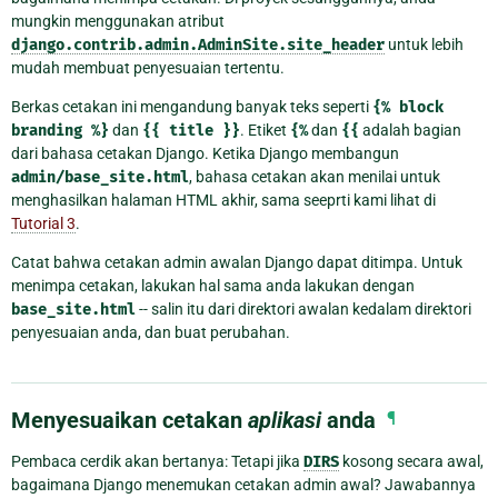
mungkin menggunakan atribut
django.contrib.admin.AdminSite.site_header
untuk lebih
mudah membuat penyesuaian tertentu.
Berkas cetakan ini mengandung banyak teks seperti
{%
block
branding
%}
dan
{{
title
}}
. Etiket
{%
dan
{{
adalah bagian
dari bahasa cetakan Django. Ketika Django membangun
admin/base_site.html
, bahasa cetakan akan menilai untuk
menghasilkan halaman HTML akhir, sama seeprti kami lihat di
Tutorial 3
.
Catat bahwa cetakan admin awalan Django dapat ditimpa. Untuk
menimpa cetakan, lakukan hal sama anda lakukan dengan
base_site.html
-- salin itu dari direktori awalan kedalam direktori
penyesuaian anda, dan buat perubahan.
Menyesuaikan cetakan
aplikasi
anda
¶
Pembaca cerdik akan bertanya: Tetapi jika
DIRS
kosong secara awal,
bagaimana Django menemukan cetakan admin awal? Jawabannya