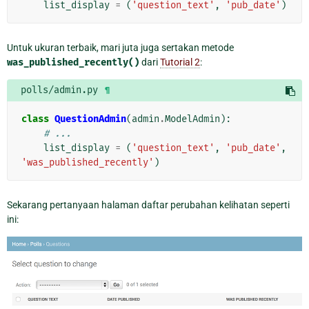
list_display
=
(
'question_text'
,
'pub_date'
)
Untuk ukuran terbaik, mari juta juga sertakan metode
was_published_recently()
dari
Tutorial 2
:
polls/admin.py
¶
class
QuestionAdmin
(
admin
.
ModelAdmin
):
# ...
list_display
=
(
'question_text'
,
'pub_date'
,
'was_published_recently'
)
Sekarang pertanyaan halaman daftar perubahan kelihatan seperti
ini: