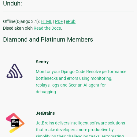
Unduh:
Offline(Django 3.1):
HTML
|
PDF
|
ePub
Disediakan oleh
Read the Docs
.
Diamond and Platinum Members
Sentry
Monitor your Django Code Resolve performance
bottlenecks and errors using monitoring,
replays, logs and Seer an AI agent for
debugging.
JetBrains
JetBrains delivers intelligent software solutions
that make developers more productive by
simplifying their challenging tasks, automating