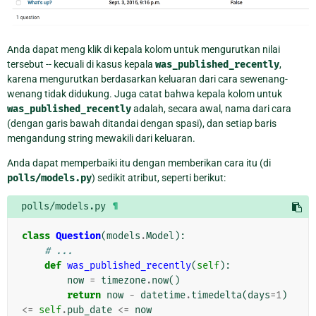
Anda dapat meng klik di kepala kolom untuk mengurutkan nilai
tersebut -- kecuali di kasus kepala
was_published_recently
,
karena mengurutkan berdasarkan keluaran dari cara sewenang-
wenang tidak didukung. Juga catat bahwa kepala kolom untuk
was_published_recently
adalah, secara awal, nama dari cara
(dengan garis bawah ditandai dengan spasi), dan setiap baris
mengandung string mewakili dari keluaran.
Anda dapat memperbaiki itu dengan memberikan cara itu (di
polls/models.py
) sedikit atribut, seperti berikut:
polls/models.py
¶
class
Question
(
models
.
Model
):
# ...
def
was_published_recently
(
self
):
now
=
timezone
.
now
()
return
now
-
datetime
.
timedelta
(
days
=
1
)
<=
self
.
pub_date
<=
now