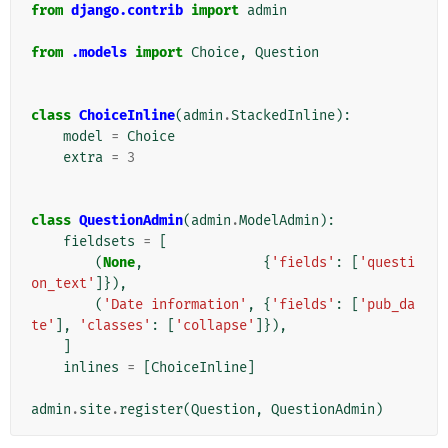
from
django.contrib
import
admin
from
.models
import
Choice
,
Question
class
ChoiceInline
(
admin
.
StackedInline
):
model
=
Choice
extra
=
3
class
QuestionAdmin
(
admin
.
ModelAdmin
):
fieldsets
=
[
(
None
,
{
'fields'
:
[
'questi
on_text'
]}),
(
'Date information'
,
{
'fields'
:
[
'pub_da
te'
],
'classes'
:
[
'collapse'
]}),
]
inlines
=
[
ChoiceInline
]
admin
.
site
.
register
(
Question
,
QuestionAdmin
)