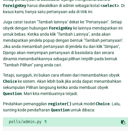
ForeignKey
harus diwakilkan di admin sebagai kotal
<select>
. Di
kasus kami, hanya satu pertanyaan ada di titik ini.
Juga catat tautan "Tambah lainnya" dekat ke "Pertanyaan". Setiap
obyek dengan hubungan
ForeignKey
ke lainnya mendapatkan ini
untuk bebas. Ketika anda klik "Tambah Lainnya", anda akan
mendapatkan jendela popup dengan bentuk "Tambah pertanyaan".
Jika anda menambah pertanyaan di jendela itu dan klik "Simpan",
Django akan menyimpan pertanyaan di basisdata dan secara
dinamis menambahkannya sebagai pilihan terpilih pada bentuk
"Tambah Pilihan" yang anda cari.
Tetapi, sungguh, ini bukan cara efisien dari menambahkan obyek
Choice
ke sistem. Akan lebih baik jika anda dapat menambahkan
sekumpulan Pilihan langsung ketika anda membuat obyek
Question
. Mari kita membuatnya terjadi.
Pindahkan pemanggilan
register()
untuk model
Choice
. Lalu,
sunting kode pendaftaran
Question
untuk dibaca:
polls/admin.py
¶