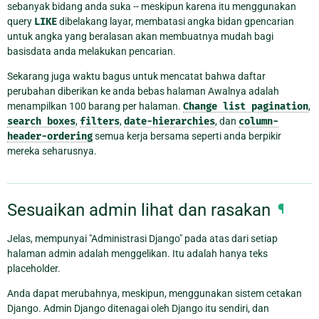
sebanyak bidang anda suka -- meskipun karena itu menggunakan
query
LIKE
dibelakang layar, membatasi angka bidan gpencarian
untuk angka yang beralasan akan membuatnya mudah bagi
basisdata anda melakukan pencarian.
Sekarang juga waktu bagus untuk mencatat bahwa daftar
perubahan diberikan ke anda bebas halaman Awalnya adalah
menampilkan 100 barang per halaman.
Change
list
pagination
,
search
boxes
,
filters
,
date-hierarchies
, dan
column-
header-ordering
semua kerja bersama seperti anda berpikir
mereka seharusnya.
Sesuaikan admin lihat dan rasakan
¶
Jelas, mempunyai "Administrasi Django" pada atas dari setiap
halaman admin adalah menggelikan. Itu adalah hanya teks
placeholder.
Anda dapat merubahnya, meskipun, menggunakan sistem cetakan
Django. Admin Django ditenagai oleh Django itu sendiri, dan