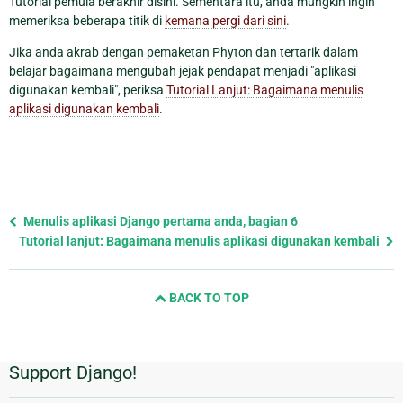
Tutorial pemula berakhir disini. Sementara itu, anda mungkin ingin
memeriksa beberapa titik di
kemana pergi dari sini
.
Jika anda akrab dengan pemaketan Phyton dan tertarik dalam
belajar bagaimana mengubah jejak pendapat menjadi "aplikasi
digunakan kembali", periksa
Tutorial Lanjut: Bagaimana menulis
aplikasi digunakan kembali
.
Previous
Menulis aplikasi Django pertama anda, bagian 6
page
Tutorial lanjut: Bagaimana menulis aplikasi digunakan kembali
and
next
BACK TO TOP
page
Support Django!
Informasi