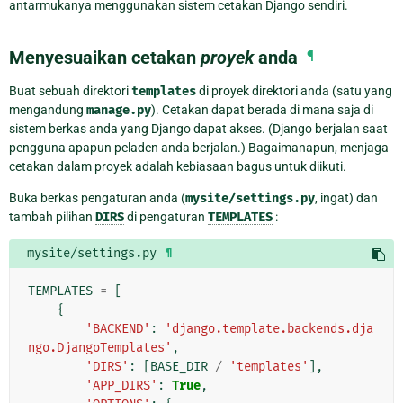
antarmukanya menggunakan sistem cetakan Django sendiri.
Menyesuaikan cetakan
proyek
anda
¶
Buat sebuah direktori
templates
di proyek direktori anda (satu yang
mengandung
manage.py
). Cetakan dapat berada di mana saja di
sistem berkas anda yang Django dapat akses. (Django berjalan saat
pengguna apapun peladen anda berjalan.) Bagaimanapun, menjaga
cetakan dalam proyek adalah kebiasaan bagus untuk diikuti.
Buka berkas pengaturan anda (
mysite/settings.py
, ingat) dan
tambah pilihan
DIRS
di pengaturan
TEMPLATES
:
mysite/settings.py
¶
TEMPLATES
=
[
{
'BACKEND'
:
'django.template.backends.dja
ngo.DjangoTemplates'
,
'DIRS'
:
[
BASE_DIR
/
'templates'
],
'APP_DIRS'
:
True
,