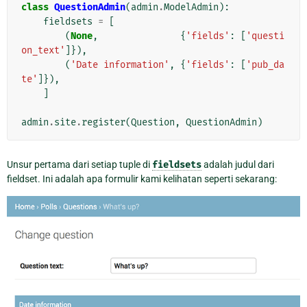
class
QuestionAdmin
(
admin
.
ModelAdmin
):
fieldsets
=
[
(
None
,
{
'fields'
:
[
'questi
on_text'
]}),
(
'Date information'
,
{
'fields'
:
[
'pub_da
te'
]}),
]
admin
.
site
.
register
(
Question
,
QuestionAdmin
)
Unsur pertama dari setiap tuple di
fieldsets
adalah judul dari
fieldset. Ini adalah apa formulir kami kelihatan seperti sekarang: