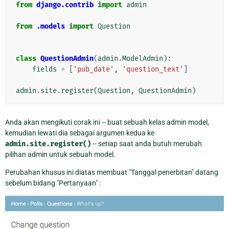
from
django.contrib
import
admin
from
.models
import
Question
class
QuestionAdmin
(
admin
.
ModelAdmin
):
fields
=
[
'pub_date'
,
'question_text'
]
admin
.
site
.
register
(
Question
,
QuestionAdmin
)
Anda akan mengikuti corak ini -- buat sebuah kelas admin model,
kemudian lewati dia sebagai argumen kedua ke
admin.site.register()
-- setiap saat anda butuh merubah
pilihan admin untuk sebuah model.
Perubahan khusus ini diatas membuat "Tanggal penerbitan" datang
sebelum bidang "Pertanyaan" :