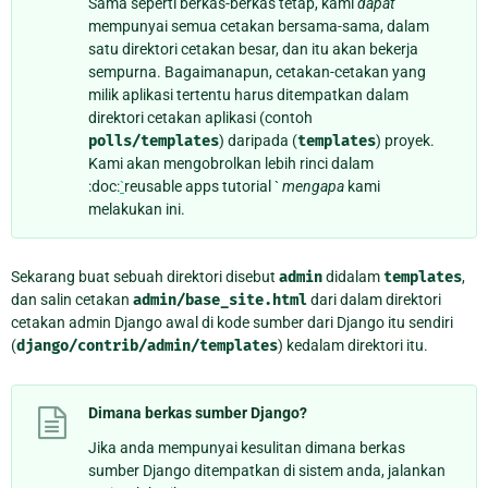
Sama seperti berkas-berkas tetap, kami
dapat
mempunyai semua cetakan bersama-sama, dalam
satu direktori cetakan besar, dan itu akan bekerja
sempurna. Bagaimanapun, cetakan-cetakan yang
milik aplikasi tertentu harus ditempatkan dalam
direktori cetakan aplikasi (contoh
polls/templates
) daripada (
templates
) proyek.
Kami akan mengobrolkan lebih rinci dalam
:doc:
`
reusable apps tutorial `
mengapa
kami
melakukan ini.
Sekarang buat sebuah direktori disebut
admin
didalam
templates
,
dan salin cetakan
admin/base_site.html
dari dalam direktori
cetakan admin Django awal di kode sumber dari Django itu sendiri
(
django/contrib/admin/templates
) kedalam direktori itu.
Dimana berkas sumber Django?
Jika anda mempunyai kesulitan dimana berkas
sumber Django ditempatkan di sistem anda, jalankan