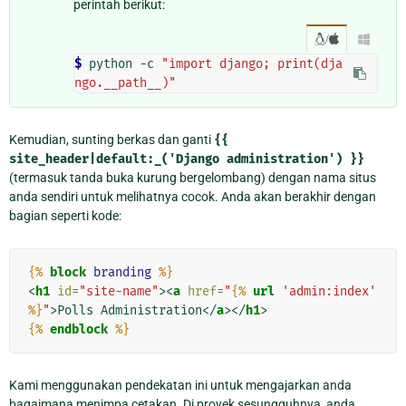
perintah berikut:
/

$ 
python -c 
"import django; print(dja
ngo.__path__)"
Kemudian, sunting berkas dan ganti
{{
site_header|default:_('Django
administration')
}}
(termasuk tanda buka kurung bergelombang) dengan nama situs
anda sendiri untuk melihatnya cocok. Anda akan berakhir dengan
bagian seperti kode:
{%
block
branding
%}
<
h1
id
=
"site-name"
><
a
href
=
"
{%
url
'admin:index'
%}
"
>
Polls Administration
</
a
></
h1
>
{%
endblock
%}
Kami menggunakan pendekatan ini untuk mengajarkan anda
bagaimana menimpa cetakan. Di proyek sesungguhnya, anda