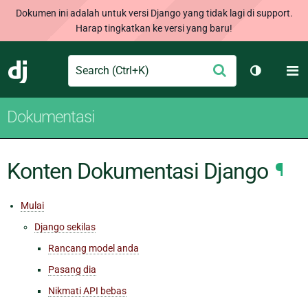
Dokumen ini adalah untuk versi Django yang tidak lagi di support.
Harap tingkatkan ke versi yang baru!
Search
M
Ajukan
Django
Ganti tem
Dokumentasi
Konten Dokumentasi Django
¶
Mulai
Django sekilas
Rancang model anda
Pasang dia
Nikmati API bebas