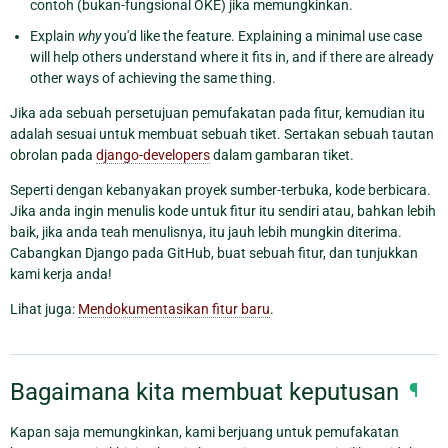
contoh (bukan-fungsional OKE) jika memungkinkan.
Explain
why
you'd like the feature. Explaining a minimal use case
will help others understand where it fits in, and if there are already
other ways of achieving the same thing.
Jika ada sebuah persetujuan pemufakatan pada fitur, kemudian itu
adalah sesuai untuk membuat sebuah tiket. Sertakan sebuah tautan
obrolan pada
django-developers
dalam gambaran tiket.
Seperti dengan kebanyakan proyek sumber-terbuka, kode berbicara.
Jika anda ingin menulis kode untuk fitur itu sendiri atau, bahkan lebih
baik, jika anda teah menulisnya, itu jauh lebih mungkin diterima.
Cabangkan Django pada GitHub, buat sebuah fitur, dan tunjukkan
kami kerja anda!
Lihat juga:
Mendokumentasikan fitur baru
.
Bagaimana kita membuat keputusan
¶
Kapan saja memungkinkan, kami berjuang untuk pemufakatan