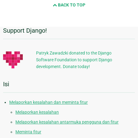
BACK TO TOP
next
page
Support Django!
Informasi
Tambahan
Patryk Zawadzki donated to the Django
Software Foundation to support Django
development. Donate today!
Isi
Melaporkan kesalahan dan meminta fitur
Melaporkan kesalahan
Melaporkan kesalahan antarmuka pengguna dan fitur
Meminta fitur