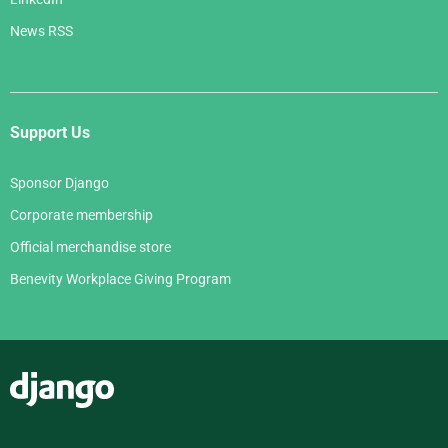
News RSS
Support Us
Sponsor Django
Corporate membership
Official merchandise store
Benevity Workplace Giving Program
Django