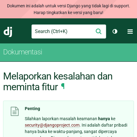
Dokumen ini adalah untuk versi Django yang tidak lagi di support.
Harap tingkatkan ke versi yang baru!
Search
M
Ajukan
Django
Ganti tem
Dokumentasi
Melaporkan kesalahan dan
meminta fitur
¶
Penting
Silahkan laporkan masalah keamanan
hanya
ke
security
@
djangoproject
.
com
. Ini adalah daftar pribadi
hanya buka ke waktu-panjang, sangat dipercaya