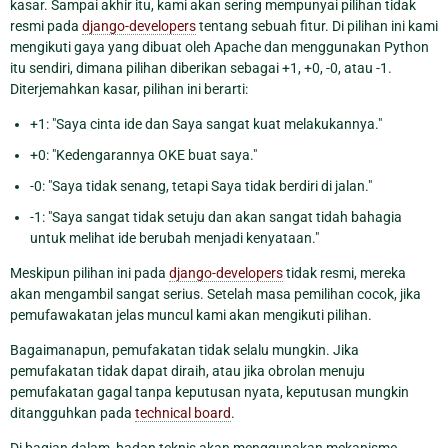
kasar. Sampai akhir itu, kami akan sering mempunyai pilihan tidak
resmi pada
django-developers
tentang sebuah fitur. Di pilihan ini kami
mengikuti gaya yang dibuat oleh Apache dan menggunakan Python
itu sendiri, dimana pilihan diberikan sebagai +1, +0, -0, atau -1.
Diterjemahkan kasar, pilihan ini berarti:
+1: "Saya cinta ide dan Saya sangat kuat melakukannya."
+0: "Kedengarannya OKE buat saya."
-0: "Saya tidak senang, tetapi Saya tidak berdiri di jalan."
-1: "Saya sangat tidak setuju dan akan sangat tidah bahagia
untuk melihat ide berubah menjadi kenyataan."
Meskipun pilihan ini pada
django-developers
tidak resmi, mereka
akan mengambil sangat serius. Setelah masa pemilihan cocok, jika
pemufawakatan jelas muncul kami akan mengikuti pilihan.
Bagaimanapun, pemufakatan tidak selalu mungkin. Jika
pemufakatan tidak dapat diraih, atau jika obrolan menuju
pemufakatan gagal tanpa keputusan nyata, keputusan mungkin
ditangguhkan pada
technical board
.
Di bagian dalam, badan teknis akan menggunakan mekanisme