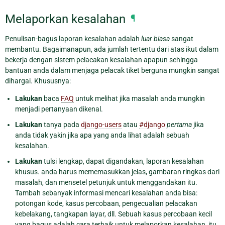
Melaporkan kesalahan
¶
Penulisan-bagus laporan kesalahan adalah
luar biasa
sangat
membantu. Bagaimanapun, ada jumlah tertentu dari atas ikut dalam
bekerja dengan sistem pelacakan kesalahan apapun sehingga
bantuan anda dalam menjaga pelacak tiket berguna mungkin sangat
dihargai. Khususnya:
Lakukan
baca
FAQ
untuk melihat jika masalah anda mungkin
menjadi pertanyaan dikenal.
Lakukan
tanya pada
django-users
atau
#django
pertama
jika
anda tidak yakin jika apa yang anda lihat adalah sebuah
kesalahan.
Lakukan
tulsi lengkap, dapat digandakan, laporan kesalahan
khusus. anda harus mememasukkan jelas, gambaran ringkas dari
masalah, dan mensetel petunjuk untuk menggandakan itu.
Tambah sebanyak informasi mencari kesalahan anda bisa:
potongan kode, kasus percobaan, pengecualian pelacakan
kebelakang, tangkapan layar, dll. Sebuah kasus percobaan kecil
yang bagus adalah cara terbaik untuk melaporkan kesalahan, itu